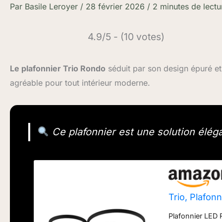
Par
Basile Leroyer
/
28 février 2026
/
2 minutes de lectu
4.9/5 - (10 votes)
Le plafonnier Trio Rondo
séduit par son design épuré e
agréable pour tout intérieur moderne.
Ce plafonnier est une solution éléga
Trio, Plafonn
Plafonnier LED 