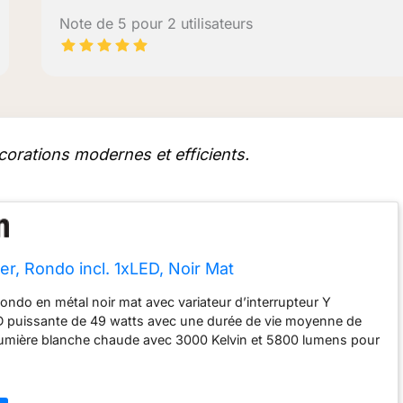
Note de 5 pour 2 utilisateurs
orations modernes et efficients.
ier, Rondo incl. 1xLED, Noir Mat
ondo en métal noir mat avec variateur d’interrupteur Y
 puissante de 49 watts avec une durée de vie moyenne de
mière blanche chaude avec 3000 Kelvin et 5800 lumens pour
imal Variateur d’interrupteur - la lampe peut être commutée à
luminosité différents et éteinte via l’interrupteur mural
ucun variateur externe n’est nécessaire Ce produit est un