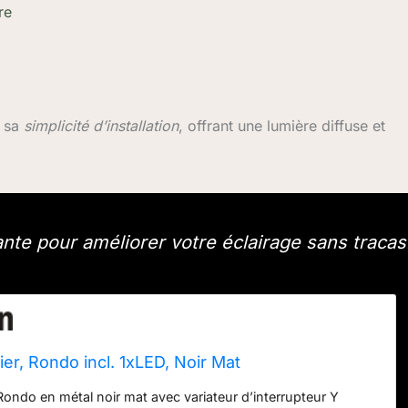
re
t sa
simplicité d’installation
, offrant une lumière diffuse et
nte pour améliorer votre éclairage sans tracas
ier, Rondo incl. 1xLED, Noir Mat
Rondo en métal noir mat avec variateur d’interrupteur Y