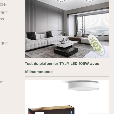
ide.
lage.
ns.
ique
Test du plafonnier TYJY LED 105W avec
télécommande
é-