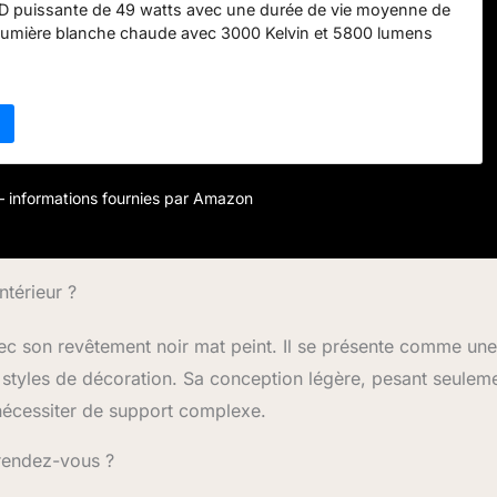
D puissante de 49 watts avec une durée de vie moyenne de
umière blanche chaude avec 3000 Kelvin et 5800 lumens
e optimal Variateur d’interrupteur - la lampe peut être
 niveaux de luminosité différents et éteinte via l’interrupteur
nnel. Aucun variateur externe n’est nécessaire Ce produit
environnant. Les produits environnants sont des luminaires
e démontés pour une inspection séparée de la ou des
uses contenues. Ce produit contient une source lumineuse
cacité énergétique F
r – informations fournies par Amazon
ntérieur ?
vec son revêtement noir mat peint. Il se présente comme une
s styles de décoration. Sa conception légère, pesant seulem
 nécessiter de support complexe.
u rendez-vous ?