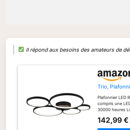
Il répond aux besoins des amateurs de déc
Trio, Plafonn
Plafonnier LED R
compris une LED
30000 heures Lu
un éclairage opt
142,99 €
trois niveaux de 
conventionnel. A