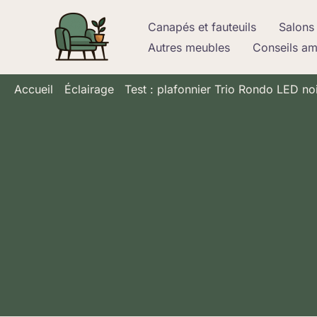
Aller
Canapés et fauteuils
Salons 
au
Autres meubles
Conseils a
contenu
Accueil
Éclairage
Test : plafonnier Trio Rondo LED no