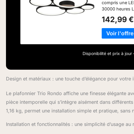
compris une LE
30000 heures L
pour un éclairag
142,99 €
commutée à trois
mural conventio
est un produit 
qui peuvent êtr
sources lumine
de classe d’effi
Disponibilité et prix à jou
Design et matériaux : une touche d’élégance pour votre i
Le plafonnier Trio Rondo affiche une finesse élégante a
pièce intemporelle qui s’intègre aisément dans différent
1,16 kg, permet une installation simple et pratique, sans
Installation et fonctionnalités : une simplicité d’usage a