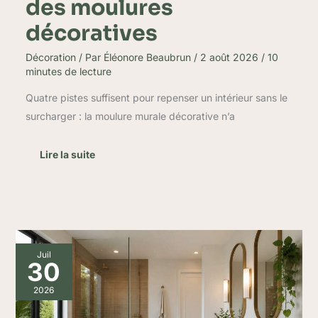
des moulures
décoratives
Décoration
/ Par
Éléonore Beaubrun
/
2 août 2026
/
10
minutes de lecture
Quatre pistes suffisent pour repenser un intérieur sans le
surcharger : la moulure murale décorative n’a
Lire la suite
10
Juil
astuces
30
déco
pour
2026
votre
salle