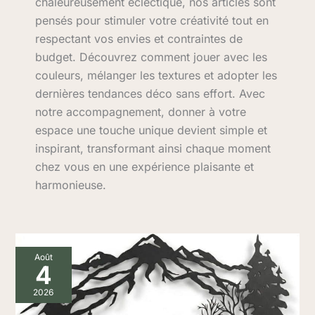
chaleureusement éclectique, nos articles sont
pensés pour stimuler votre créativité tout en
respectant vos envies et contraintes de
budget. Découvrez comment jouer avec les
couleurs, mélanger les textures et adopter les
dernières tendances déco sans effort. Avec
notre accompagnement, donner à votre
espace une touche unique devient simple et
inspirant, transformant ainsi chaque moment
chez vous en une expérience plaisante et
harmonieuse.
Avis
Août
sur
4
la
décoration
2026
murale