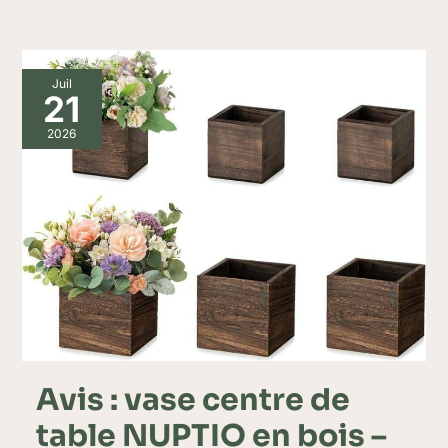
Avis
Juil
:
21
vase
centre
2026
de
table
NUPTIO
en
bois
–
décoration
vintage
élégante
Avis : vase centre de
table NUPTIO en bois –