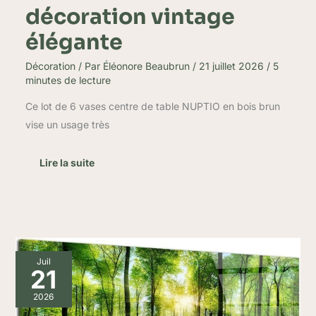
décoration vintage
élégante
Décoration
/ Par
Éléonore Beaubrun
/
21 juillet 2026
/
5
minutes de lecture
Ce lot de 6 vases centre de table NUPTIO en bois brun
vise un usage très
Lire la suite
Avis
Juil
sur
21
le
tableau
2026
design