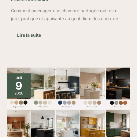
Comment aménager une chambre partagée qui reste
jolie, pratique et apaisante au quotidien: des choix de
Lire la suite
10
Juil
combinaisons
9
de
couleurs
2026
pour
sublimer
votre
cuisine