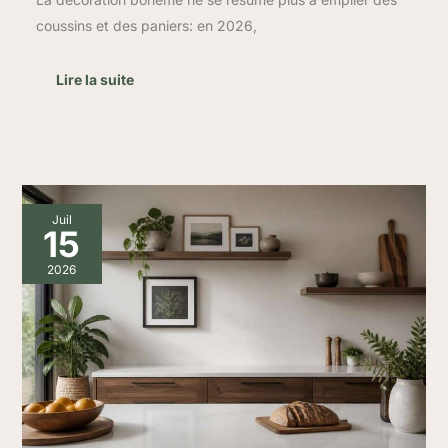
coussins et des paniers: en 2026,
Lire la suite
Comment
Juil
décorer
15
les
murs
2026
de
votre
cuisine
?