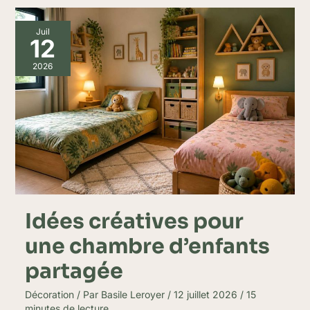
Idées
Juil
créatives
12
pour
une
2026
chambre
d’enfants
partagée
Idées créatives pour
une chambre d’enfants
partagée
Décoration
/ Par
Basile Leroyer
/
12 juillet 2026
/
15
minutes de lecture