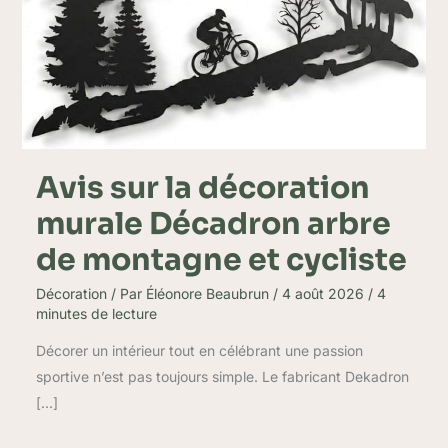
Décadron
arbre
de
montagne
et
cycliste
Avis sur la décoration
murale Décadron arbre
de montagne et cycliste
Décoration
/ Par
Éléonore Beaubrun
/
4 août 2026
/
4
minutes de lecture
Décorer un intérieur tout en célébrant une passion
sportive n’est pas toujours simple. Le fabricant Dekadron
[…]