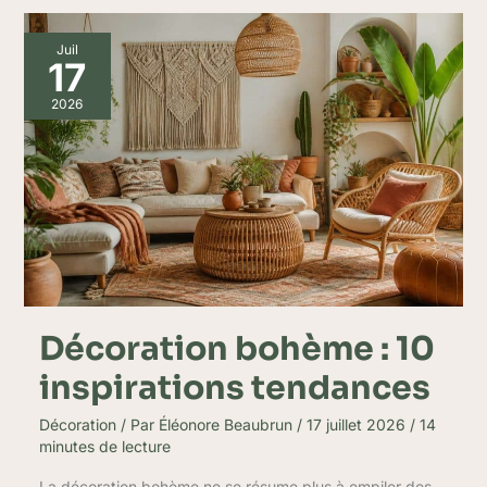
Décoration
Juil
bohème
17
:
10
2026
inspirations
tendances
Décoration bohème : 10
inspirations tendances
Décoration
/ Par
Éléonore Beaubrun
/
17 juillet 2026
/
14
minutes de lecture
La décoration bohème ne se résume plus à empiler des