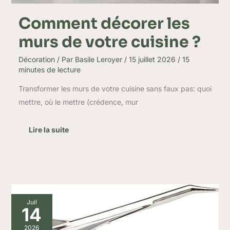
Comment décorer les
murs de votre cuisine ?
Décoration
/ Par
Basile Leroyer
/
15 juillet 2026
/
15
minutes de lecture
Transformer les murs de votre cuisine sans faux pas: quoi
mettre, où le mettre (crédence, mur
Lire la suite
Avis
Juil
:
14
objet
design
2026