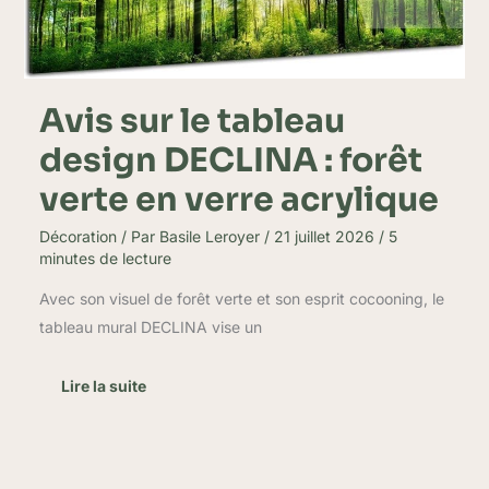
DECLINA
:
forêt
verte
en
Avis sur le tableau
verre
acrylique
design DECLINA : forêt
verte en verre acrylique
Décoration
/ Par
Basile Leroyer
/
21 juillet 2026
/
5
minutes de lecture
Avec son visuel de forêt verte et son esprit cocooning, le
tableau mural DECLINA vise un
Lire la suite