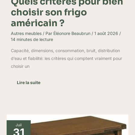
Quels critères pour bien
choisir son frigo
américain ?
Autres meubles
/ Par
Éléonore Beaubrun
/
1 août 2026
/
14 minutes de lecture
Capacité, dimensions, consommation, bruit, distribution
d’eau et fiabilité: les critères qui comptent vraiment pour
choisir un
Lire la suite
Test
Juil
Mar.c.a.
31
Design