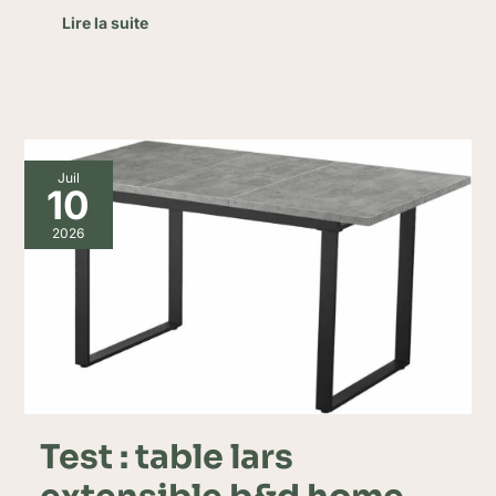
Lire la suite
Test
Juil
:
10
table
lars
2026
extensible
b&d
home,
élégance
fonctionnelle
Test : table lars