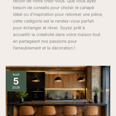
recoin de votre chez-vous. Que vous ayez
besoin de conseils pour choisir le canapé
idéal ou d’inspiration pour relooker une pièce,
cette catégorie est le rendez-vous parfait
pour échanger et rêver. Soyez prêt à
accueillir la créativité dans votre maison tout
en partageant nos passions pour
l’ameublement et la décoration !
Comment
Août
choisir
5
un
bar
2026
pour
la
cuisine
:
astuces