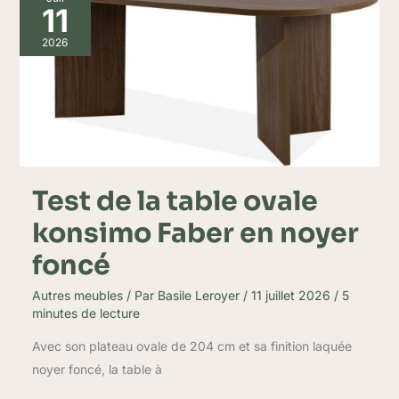
de
11
la
table
2026
ovale
konsimo
Faber
en
noyer
foncé
Test de la table ovale
konsimo Faber en noyer
foncé
Autres meubles
/ Par
Basile Leroyer
/
11 juillet 2026
/
5
minutes de lecture
Avec son plateau ovale de 204 cm et sa finition laquée
noyer foncé, la table à