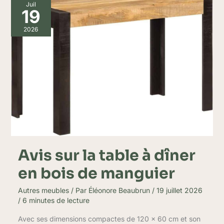
Avis
Juil
sur
19
la
table
2026
à
dîner
en
bois
de
manguier
Avis sur la table à dîner
en bois de manguier
Autres meubles
/ Par
Éléonore Beaubrun
/
19 juillet 2026
/
6 minutes de lecture
Avec ses dimensions compactes de 120 x 60 cm et son