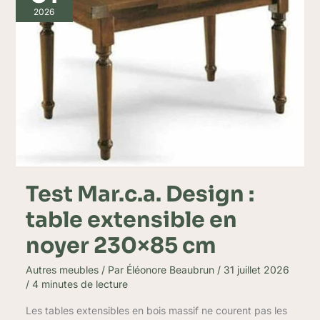
:
2026
table
extensible
en
noyer
230×85
cm
Test Mar.c.a. Design :
table extensible en
noyer 230×85 cm
Autres meubles
/ Par
Éléonore Beaubrun
/
31 juillet 2026
/
4 minutes de lecture
Les tables extensibles en bois massif ne courent pas les