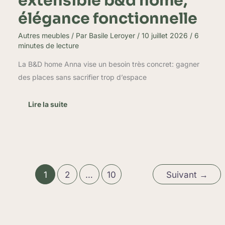
extensible b&d home,
élégance fonctionnelle
Autres meubles
/ Par
Basile Leroyer
/
10 juillet 2026
/
6
minutes de lecture
La B&D home Anna vise un besoin très concret: gagner
des places sans sacrifier trop d’espace
Lire la suite
1
2
…
10
Suivant
→