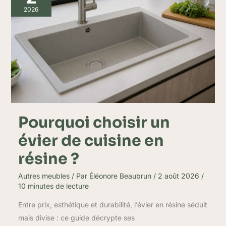
évier
2026
de
cuisine
en
résine
?
Pourquoi choisir un
évier de cuisine en
résine ?
Autres meubles
/ Par
Éléonore Beaubrun
/
2 août 2026
/
10 minutes de lecture
Entre prix, esthétique et durabilité, l’évier en résine séduit
mais divise : ce guide décrypte ses