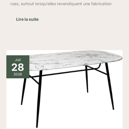
rues, surtout lorsqu’elles revendiquent une fabrication
Lire la suite
Test
Juil
De
28
La
Table
2026
Roxas
Atmosphera
:
élégance
Marbrée
Pour
6
Convives