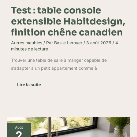
Test : table console
extensible Habitdesign,
finition chêne canadien
Autres meubles
/ Par
Basile Leroyer
/
3 août 2026
/
4
minutes de lecture
Trouver une table de salle à manger capable de
s’adapter à un petit appartement comme à
Lire la suite
Pourquoi
Août
choisir
2
un