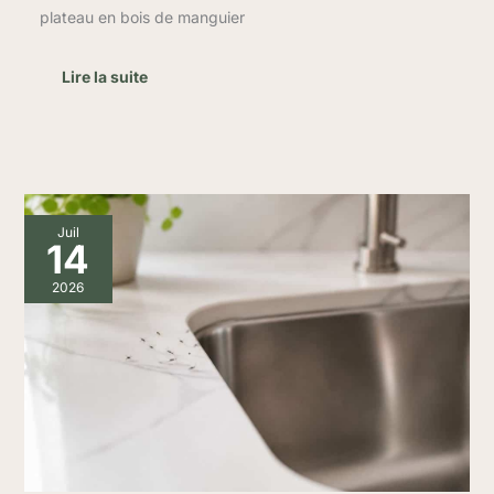
plateau en bois de manguier
Lire la suite
4
Juil
astuces
14
efficaces
pour
2026
éliminer
les
moucherons