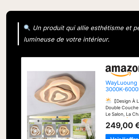
Un produit qui allie esthétisme et
lumineuse de votre intérieur.
WayLuoung P
3000K-6000
Moderne Boi
【Design À L
D'Enfant Cu
Double Couche 
Le Salon, La Ch
Sombre.
【La
249,00 
Longueur 800mm
Du Corps De La 