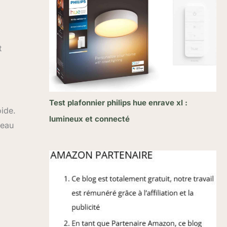
t
Test plafonnier philips hue enrave xl :
oide.
lumineux et connecté
veau