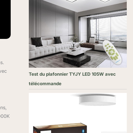
s.
vec
Test du plafonnier TYJY LED 105W avec
télécommande
ns,
6000K