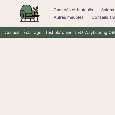
Aller
Canapés et fauteuils
Salons 
au
Autres meubles
Conseils a
contenu
Accueil
Éclairage
Test plafonnier LED WayLuoung Ø80c