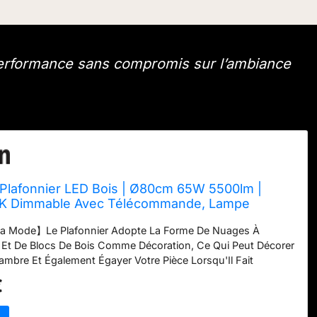
 performance sans compromis sur l’ambiance
lafonnier LED Bois | Ø80cm 65W 5500lm |
K Dimmable Avec Télécommande, Lampe
s Naturel + Nuages Acryliques, Salon Chambre
a Mode】Le Plafonnier Adopte La Forme De Nuages ​​À
isine Salle Manger Bureau Domicile
Et De Blocs De Bois Comme Décoration, Ce Qui Peut Décorer
ambre Et Également Égayer Votre Pièce Lorsqu'Il Fait
 Taille Et Le Matériau De La Lampe Nuage En Bois】:
€
, Largeur 800mm, Hauteur 140mm, Le Matériau Principal
Lampe Est L'Acrylique Blanc, Le Placage De Bois. La Lumière