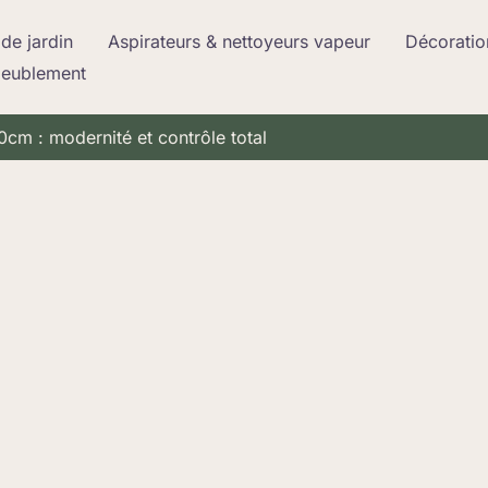
de jardin
Aspirateurs & nettoyeurs vapeur
Décoratio
meublement
m : modernité et contrôle total