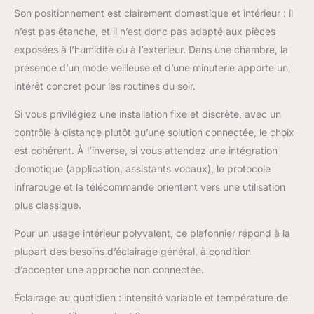
5 000 Kelvin ; blanc
Son positionnement est clairement domestique et intérieur : il
chaud à blanc neutre),
vous pouvez adapter
n’est pas étanche, et il n’est donc pas adapté aux pièces
les conditions
exposées à l’humidité ou à l’extérieur. Dans une chambre, la
d'éclairage de manière
présence d’un mode veilleuse et d’une minuterie apporte un
optimale à vos besoins
intérêt concret pour les routines du soir.
et les contrôler
individuellement. De
Si vous privilégiez une installation fixe et discrète, avec un
plus, la lampe dispose
contrôle à distance plutôt qu’une solution connectée, le choix
d'une fonction
veilleuse et d'une
est cohérent. À l’inverse, si vous attendez une intégration
minuterie (le plafonnier
domotique (application, assistants vocaux), le protocole
s'éteint
infrarouge et la télécommande orientent vers une utilisation
automatiquement
plus classique.
après environ 1 minute)
- toutes les fonctions
Pour un usage intérieur polyvalent, ce plafonnier répond à la
peuvent être
contrôlées
plupart des besoins d’éclairage général, à condition
confortablement
d’accepter une approche non connectée.
depuis le canapé à
l'aide de la
Éclairage au quotidien : intensité variable et température de
télécommande fournie