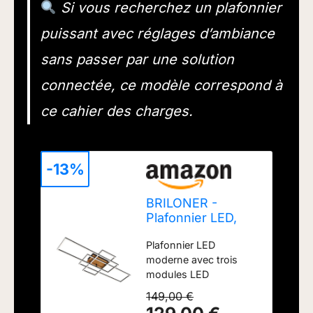
Si vous recherchez un plafonnier
puissant avec réglages d’ambiance
sans passer par une solution
connectée, ce modèle correspond à
ce cahier des charges.
-13%
BRILONER -
Plafonnier LED,
plafonnier à
Plafonnier LED
intensité variable,
moderne avec trois
télécommande
modules LED
incluse, contrôle
rectangulaires en noir,
de la température
149,00 €
en métal-plastique -
de couleur,