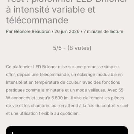
à intensité variable et
télécommande
Par
Éléonore Beaubrun
/
26 juin 2026
/
7 minutes de lecture
5/5 - (8 votes)
Ce plafonnier LED Briloner mise sur une promesse simple :
offrir, depuis une télécommande, un éclairage modulable en
intensité et en température de couleur, avec des fonctions
pratiques comme la minuterie et un mode veilleuse. Avec 55
W annoncés et jusqu’à 5 500 lm, il vise clairement les pièces
de vie et les chambres où l’on attend à la fois du confort visuel
et une utilisation flexible au quotidien.