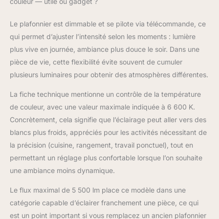
couleur — utile ou gadget ?
Avec une économie
d'énergie de 55 watts,
Le plafonnier est dimmable et se pilote via télécommande, ce
un rendement
qui permet d’ajuster l’intensité selon les moments : lumière
lumineux total de 5 500
lumens (2x 2 200
plus vive en journée, ambiance plus douce le soir. Dans une
lumens & 1x 1 100
pièce de vie, cette flexibilité évite souvent de cumuler
lumens) et une
plusieurs luminaires pour obtenir des atmosphères différentes.
température de couleur
de 3 000 Kelvin
La fiche technique mentionne un contrôle de la température
(couleur de lumière
de couleur, avec une valeur maximale indiquée à 6 600 K.
blanche chaude), cette
Concrètement, cela signifie que l’éclairage peut aller vers des
lampe moderne crée
une agréable
blancs plus froids, appréciés pour les activités nécessitant de
atmosphère de bien
la précision (cuisine, rangement, travail ponctuel), tout en
d'être, sa durée de vie
permettant un réglage plus confortable lorsque l’on souhaite
moyenne élevée est
une ambiance moins dynamique.
d'environ 25 000
heures Dimensions du
Le flux maximal de 5 500 lm place ce modèle dans une
produit :
1040x420x100 mm
catégorie capable d’éclairer franchement une pièce, ce qui
est un point important si vous remplacez un ancien plafonnier