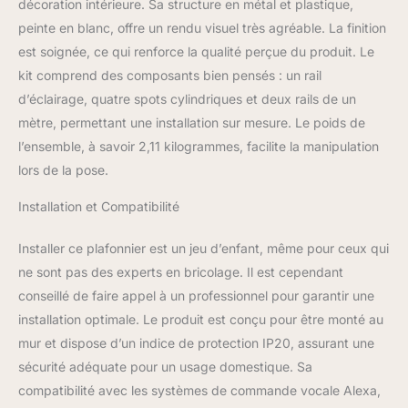
décoration intérieure. Sa structure en métal et plastique,
parfaite avec des
peinte en blanc, offre un rendu visuel très agréable. La finition
lumières clanches
est soignée, ce qui renforce la qualité perçue du produit. Le
chaudes ou froides Ce
produit est un produit
kit comprend des composants bien pensés : un rail
contenant. Les produits
d’éclairage, quatre spots cylindriques et deux rails de un
contenants sont
mètre, permettant une installation sur mesure. Le poids de
luminaires qui peuvent
l’ensemble, à savoir 2,11 kilogrammes, facilite la manipulation
être démontés afin de
vérifier séparément la ou
lors de la pose.
les sources lumineuses
contenues. Ce produit
Installation et Compatibilité
contient une source
lumineuse de classe
Installer ce plafonnier est un jeu d’enfant, même pour ceux qui
d'efficacité énergétique f
ne sont pas des experts en bricolage. Il est cependant
conseillé de faire appel à un professionnel pour garantir une
installation optimale. Le produit est conçu pour être monté au
mur et dispose d’un indice de protection IP20, assurant une
sécurité adéquate pour un usage domestique. Sa
compatibilité avec les systèmes de commande vocale Alexa,