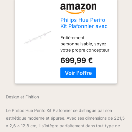
Philips Hue Perifo
Kit Plafonnier avec
4 x suspension
Entièrement
cylindrique - Blanc,
personnalisable, soyez
compatible
votre propre concepteur
Bluetooth,
lumière Conception
fonctionne avec
699,99 €
flexible, conçu pour les
Alexa, Google
plafonds Contrôlez votre
Assistant et Apple
éclairage comme vous le
Homekit
souhaitez et créez vos
propres configurations
de lumières colorées
Design et Finition
intelligentes Débloquez
toute l'étendue des
Le Philips Hue Perifo Kit Plafonnier se distingue par son
fonctionnalités de
l'éclairage intelligent
esthétique moderne et épurée. Avec ses dimensions de 221,5
grâce au pont Hue (non
x 2,6 x 12,8 cm, il s’intègre parfaitement dans tout type de
fourni) Créez l'ambiance