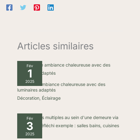
Coin è realizzato in legno di alta qualità, che è durevole e può
essere utilizzato a lungo.
Articles similaires
Fév
1
2025
Créez une ambiance chaleureuse avec des
luminaires adaptés
Décoration
,
Éclairage
Fév
3
2025