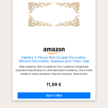
également à votre bureau et
autres espaces intérieurs, ainsi
qu'aux espaces extérieurs
abrités ou aux bords de
piscine. Les plantes artificielles
sont disponibles dans de
nombreux styles différents :
fleurs, grandes fleurs
artificielles, palmiers artificiels,
palmiers d’intérieur, arbres
artificiels, plantes en plastique,
plantes en pot, palmes,
citronniers, roseaux, lavande,
orchidées… QUALITÉ : Les
plantes d'intérieur artificielles
Eabdice 4 Pièces Bois Sculpté Decoration,
sont fabriquées en plastique de
Moulure Decorative, Applique pour Hotel, Sale
haute qualité et, selon l'espèce,
Conferenze, Mobili per Interni
en partie en bois véritable
Stile moderno: Bois Sculpté en Coin combina l'artigianato
(tronc). Chaque partie de la
popolare tradizionale e lo stile decorativo moderno, che è molto
plante est très solide et
moderno senza perdere il fascino classico. Esecuzione
conserve sa forme longtemps.
squisita: Bois Sculpté Coin integra buoni concetti di design e
DÉTAILS DU PRODUIT /
squisito artigianato tradizionale e le sculture in legno per la
CONTENU DE LA LIVRAISON :
11,99 €
decorazione degli interni sono scolpite in modo più squisito.
1x glycine artificielle / Hauteur :
Forte usabilità: Bois Sculpté Coin Applique è ampiamente
environ 120 cm / Nombre de
utilizzato nella decorazione di hotel, ristoranti, sale da tè, sale
fleurs : 18 / Nombre de feuilles :
conferenze, famiglie di fascia alta e persino abitazioni
420
ordinarie. Contenuto della confezione: ti forniamo 4 pezzi da
Bois Sculpté Coin Applique in totale, che sono ciondoli
artigianali ideali. Materiale resistente: il nostro Bois Sculpté en