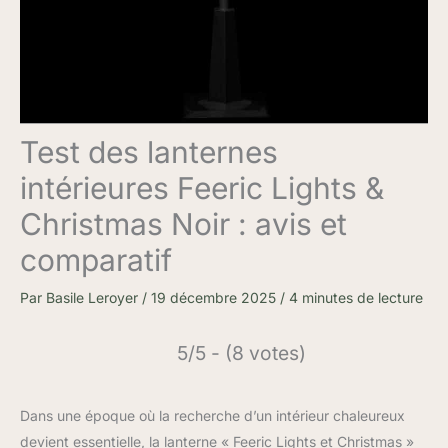
Test des lanternes
intérieures Feeric Lights &
Christmas Noir : avis et
comparatif
Par
Basile Leroyer
/
19 décembre 2025
/
4 minutes de lecture
5/5 - (8 votes)
Dans une époque où la recherche d’un intérieur chaleureux
devient essentielle, la lanterne « Feeric Lights et Christmas »