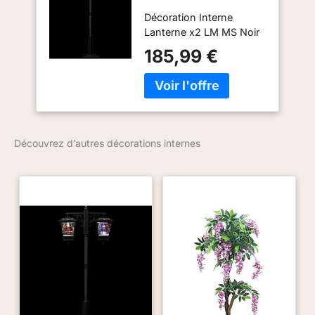
Décoration Interne
Décoration Interne
Lanterne x2 LM ms
Lanterne x2 LM MS Noir
Noir
185,99 €
Découvrez d’autres décorations internes