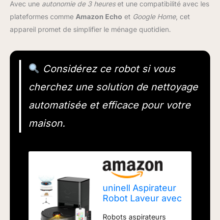
Avec une
autonomie de 3 heures
et une compatibilité avec les
plateformes comme
Amazon Echo
et
Google Home
, cet
appareil promet de simplifier le ménage quotidien.
Considérez ce robot si vous
cherchez une solution de nettoyage
automatisée et efficace pour votre
maison.
uninell Aspirateur
Robot Laveur avec
5000Pa
Robots aspirateurs