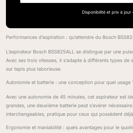
Disponibilité et prix à jou
Performances d’aspiration : qu’attendre du Bosch BSS8
L’aspirateur Bosch BSS825ALL se distingue par une puiss
Avec ses trois vitesses, il s’adapte à différents types de 
sur tapis plus laborieuse.
Autonomie et batterie : une conception pour quel usage 
Avec une autonomie de 45 minutes, cet aspirateur est idé
grandes, une deuxième batterie peut s’avérer nécessaire. B
interchangeables, pratique pour ceux qui possèdent déjà
Ergonomie et maniabilité : quels avantages pour le quoti