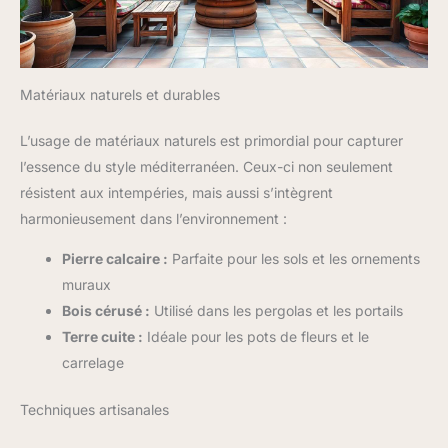
ne l'utilisez pas, vous pouvez
utiliser un couvercle pour
prolonger sa durée de vie. Tous
les produits achetés chez PHI
VILLA sont livrés avec des
pièces de rechange gratuites
Matériaux naturels et durables
pour les pièces endommagées
ou manquantes dans les 365
jours
L’usage de matériaux naturels est primordial pour capturer
l’essence du style méditerranéen. Ceux-ci non seulement
résistent aux intempéries, mais aussi s’intègrent
harmonieusement dans l’environnement :
Pierre calcaire :
Parfaite pour les sols et les ornements
muraux
Bois cérusé :
Utilisé dans les pergolas et les portails
Terre cuite :
Idéale pour les pots de fleurs et le
carrelage
Techniques artisanales