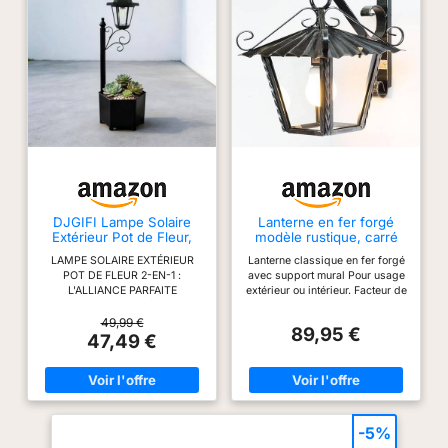
DJGIFI Lampe Solaire
Lanterne en fer forgé
Extérieur Pot de Fleur,
modèle rustique, carré
75cm Vintage Jardin
Distance du mur 25 cm
LAMPE SOLAIRE EXTÉRIEUR
Lanterne classique en fer forgé
Terrasse
Haute qualité
POT DE FLEUR 2-EN-1 :
avec support mural Pour usage
L'ALLIANCE PARFAITE
extérieur ou intérieur. Facteur de
Combinez la beauté de vos
protection IP43 Saillie 34 cm,
plantes et la magie de
diamètre de la lanterne 25 cm,
49,99 €
89,95 €
l'éclairage ! Ce lampadaire
hauteur 35 cm Prend en charge
47,49 €
solaire intègre une jardinière
une ampoule E27 max 60 W
spacieuse à sa base. Plantez-y
(ampoule non incluse)
vos fleurs préférées, plantes
ARTERAMEFERRO objets
grasses ou lavande pour créer
artistiques depuis plus de 60
un coin de nature lumineux et
ans. Fabriqués en Italie
vivant sur votre terrasse ou
-5%
balcon. HAUTEUR IDÉALE DE 75