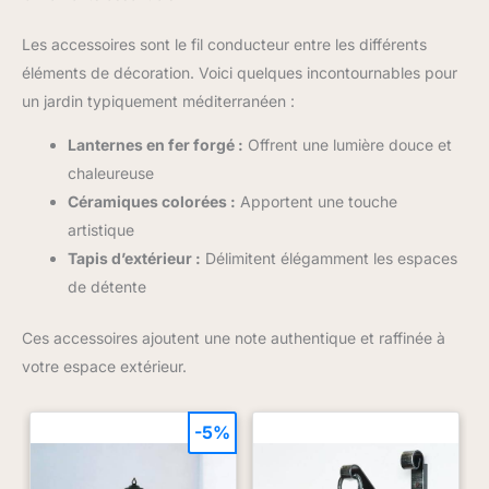
la baignade. Fini les transats
difficiles à quitter : chaque
mouvement reste confortable et
Les accessoires sont le fil conducteur entre les différents
naturel
éléments de décoration. Voici quelques incontournables pour
un jardin typiquement méditerranéen :
Lanternes en fer forgé :
Offrent une lumière douce et
chaleureuse
Céramiques colorées :
Apportent une touche
artistique
Tapis d’extérieur :
Délimitent élégamment les espaces
de détente
Ces accessoires ajoutent une note authentique et raffinée à
votre espace extérieur.
-5%