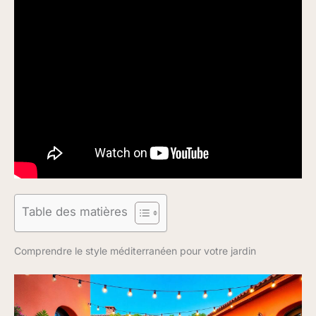
Table des matières
Comprendre le style méditerranéen pour votre jardin