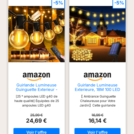
-5%
-5%
Guirlande Lumineuse
Guirlande Lumineuse
Guinguette Exterieur -
Exterieure, 18M 100 LED
20M G40 LED Exterieure
Guirlande Solaire
[25 * ampoules LED g40 de
【 Ambiance Guinguette
Ampoules
Exterieur
haute qualité] Équipées de 25
Chaleureuse pour Votre
ampoules LED g40
Jardin】Cette guirlande
(suspendues à la ligne
lumineuse exterieure solaire de
principale) et de 2 ampoules de
18 m avec 100 ampoules LED
25,99 €
16,99 €
remplacement en plastique de
diffuse une lumière douce et
24,69 €
16,14 €
haute qualité, luxueuses,
homogène qui crée
hautement translucides et
instantanément une ambiance
incassables, elles sont plus
guinguette romantique et