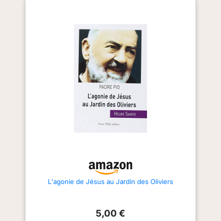
Nécessite une exposition
ensoleillée et un sol bien drainé
pour une croissance optimale et
un développement harmonieux.
ENTRETIEN : Arrosage régulier
pendant la période de
croissance, résistant à la
sécheresse une fois établi, taille
légère annuelle recommandée.
CARACTÉRISTIQUES : Arbuste
méditerranéen robuste adapté à
la culture en extérieur, idéal
pour créer une ambiance
méditerranéenne dans votre
jardin.
L'agonie de Jésus au Jardin des Oliviers
5,00 €