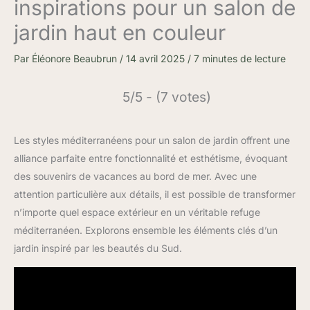
inspirations pour un salon de
jardin haut en couleur
Par
Éléonore Beaubrun
/
14 avril 2025
/
7 minutes de lecture
5/5 - (7 votes)
Les styles méditerranéens pour un salon de jardin offrent une
alliance parfaite entre fonctionnalité et esthétisme, évoquant
des souvenirs de vacances au bord de mer. Avec une
attention particulière aux détails, il est possible de transformer
n’importe quel espace extérieur en un véritable refuge
méditerranéen. Explorons ensemble les éléments clés d’un
jardin inspiré par les beautés du Sud.