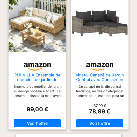
PHI VILLA Ensemble de
vidaXL Canapé de Jardin
meubles de jardin de
Central avec Coussin en
balcon 3 pièces en rotin
polyrotin Gris
Ensemble de mobilier de jardin
Ce canapé de jardin central
avec 1 méridienne, 1
au design bohème élégant : cet
tendance, au design élégant et
canapé 2 places et 1
ensemble tissé à la main avec
contemporain, est idéal pour se
petite table basse, 4
un motif de diamant en rotin
détendre dans votre jardin.
personnes, meubles de
naturel apporte une touche
【Matériau durable :】 Le
87,99 €
terrasse d'extérieur
99,00 €
bohème élégante à votre
polyrotin est un matériau
78,99 €
maison. Le tressage beige
exceptionnellement résistant et
neutre, combiné avec des
résistant aux intempéries. Il
coussins confortables, allie
nécessite peu d'entretien.
sans effort le minimalisme
【Structure robuste et stable :】
moderne aux textures
La structure en acier du canapé