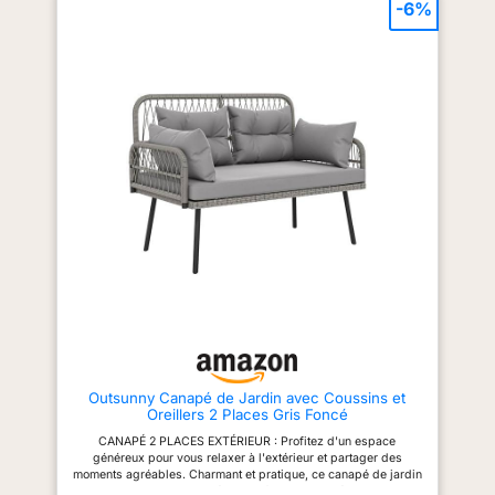
organiques. Parfait pour
d'extérieur assure robustesse et
-6%
valoriser votre décoration
stabilité. 【Assise confortable
intérieure ou vos espaces
:】 Un coussin et un oreiller
extérieurs tels que les
supplémentaires sont inclus
terrasses, jardins et piscines.
pour votre confort.
Découvrez une nouvelle
【Construction légère :】 La
sensation de jardin avec ce
construction légère en polyrotin
superbe ensemble de meubles
facilite le déplacement de ce
de jardin en rotin Coussins
canapé de jardin.
épais et confortables : Profitez
d'un confort ultime avec notre
ensemble de meubles de
balcon, doté de coussins et de
rembourrages épais et
moelleux. Les coussins sont
conçus pour un confort d'assise
pendant des heures et offrent
une excellente élasticité qui
vous maintient confortable
pendant des heures. Le tissu
imperméable de haute qualité
assure durabilité et résistance à
la décoloration, tout en
apportant du style à votre jardin
Outsunny Canapé de Jardin avec Coussins et
ou à votre terrasse Design
Oreillers 2 Places Gris Foncé
élégant en rotin fait à la main :
embellissez votre espace
CANAPÉ 2 PLACES EXTÉRIEUR : Profitez d'un espace
extérieur avec notre ensemble
généreux pour vous relaxer à l'extérieur et partager des
de meubles de jardin en rotin
moments agréables. Charmant et pratique, ce canapé de jardin
PHI VILLA qui est équipé d'un
deux places en rotin tissé est parfait pour se détendre, boire