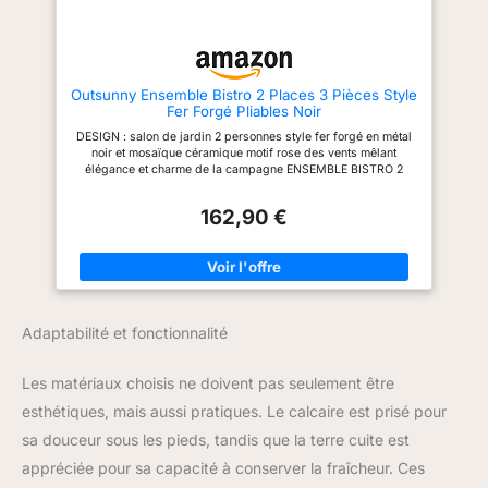
poids de 15 kg. En hiver, la table
doit être recouverte pour se
protéger du gel
Outsunny Ensemble Bistro 2 Places 3 Pièces Style
Fer Forgé Pliables Noir
DESIGN : salon de jardin 2 personnes style fer forgé en métal
noir et mosaïque céramique motif rose des vents mêlant
élégance et charme de la campagne ENSEMBLE BISTRO 2
PERSONNES : ensemble table bistrot chaise jardin 2 personnes
doté d'un total de 3 pièces : 2 chaises, 1 table ronde
162,90 €
ENTRETIEN FACILE ET PRATIQUE : structure robuste en métal
époxy anticorrosion, plateau et dossiers en mosaïque
céramique : matériaux de qualité résistant aux rayons UV, à
l'humidité et ne nécessitant pas d'entretien particulier CHAISES
PLIABLES : chaises de jardin pour balcon pliables, idéal pour
un rangement pratique peu volumineux - Table compacte facile
à déplacer dim. Ø 60 x 71H cm UTILISATION INTÉRIEURE ET
Adaptabilité et fonctionnalité
EXTÉRIEURE : table terrasse extérieur convient autant à un
usage extérieur (jardin, piscine) comme intérieur (véranda,
patio)
Les matériaux choisis ne doivent pas seulement être
esthétiques, mais aussi pratiques. Le calcaire est prisé pour
sa douceur sous les pieds, tandis que la terre cuite est
appréciée pour sa capacité à conserver la fraîcheur. Ces