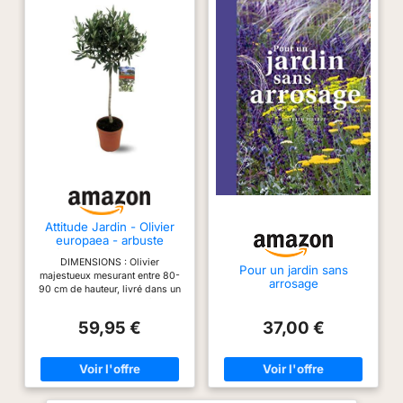
Attitude Jardin - Olivier
europaea - arbuste
méditerranéen - 90-100
DIMENSIONS : Olivier
cm - ⌀ 18 cm - plante
Pour un jardin sans
majestueux mesurant entre 80-
d'extérieur
arrosage
90 cm de hauteur, livré dans un
pot de 19 cm de diamètre,
parfait pour embellir votre
59,95 €
37,00 €
espace extérieur. VARIÉTÉ :
Olea europaea authentique,
reconnu pour son feuillage
argenté caractéristique et sa
production d'olives de qualité.
EMPLACEMENT IDÉAL :