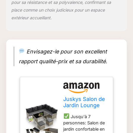
pour sa résistance et sa polyvalence, confirmant sa
servent de repose-
pieds ou de places
place comme un choix judicieux pour un espace
assises
extérieur accueillant.
supplémentaires
Robuste et résistant
aux intempéries:
polyrattan tressé
extrêmement
Envisagez-le pour son excellent
résistant aux
intempéries et aux
rapport qualité-prix et sa durabilité.
rayons UV ; matériau
résistant à la
déchirure et
indéformable tout en
étant élastique
permetant de
Juskys Salon de
s'asseoir
Jardin Lounge
confortablement,
Manacor en
même sans coussin
Jusqu'à 7
polyrotin Gris
Construction
personnes: Salon de
moucheté - avec
stable: Grâce à leur
jardin confortable en
canapé, Table, 2