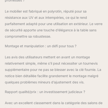
promesses ?
en famille ; plateaux de
table en verre de 5 mm
Le mobilier est fabriqué en polyrotin, réputé pour sa
d'épaisseur facilement
amovibles et faciles à
résistance aux UV et aux intempéries, ce qui le rend
nettoyer ; 2 tabourets
parfaitement adapté pour une utilisation en extérieur. Le verre
avec coussins d'assise
de sécurité apporte une touche d’élégance à la table sans
servent de repose-
compromettre sa robustesse.
pieds ou de places
assises
Montage et manipulation : un défi pour tous ?
supplémentaires
Robuste et résistant
Les avis des utilisateurs mettent en avant un montage
aux intempéries:
polyrattan tressé
relativement simple, même s’il peut nécessiter un tournevis
extrêmement résistant
supplémentaire pour ne pas se blesser avec la clé fournie. La
aux intempéries et aux
notice bien détaillée facilite grandement le montage malgré
rayons UV ; matériau
quelques problèmes mineurs d’ajustement des vis.
résistant à la déchirure
et indéformable tout en
Rapport qualité/prix : un investissement judicieux ?
étant élastique
permetant de s'asseoir
Avec un excellent classement dans la catégorie des salons de
confortablement,