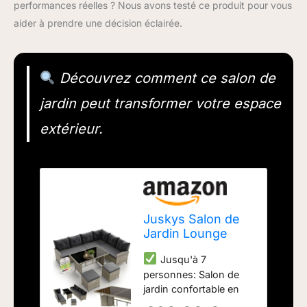
performances réelles ? Nous avons testé ce produit pour vous
aider à prendre une décision éclairée.
Découvrez comment ce salon de
jardin peut transformer votre espace
extérieur.
Juskys Salon de
Jardin Lounge
Manacor en
Jusqu'à 7
polyrotin Gris
personnes: Salon de
moucheté - avec
jardin confortable en
canapé, Table, 2
polyrattan aspect rotin
tabourets et