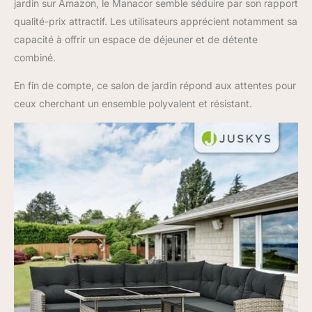
même sans coussin
jardin sur Amazon, le Manacor semble séduire par son rapport
Construction stable:
qualité-prix attractif. Les utilisateurs apprécient notamment sa
Grâce à leur ossature
capacité à offrir un espace de déjeuner et de détente
entretoisée en forme
combiné.
de cage en métal laqué,
ces meubles de jardin
En fin de compte, ce salon de jardin répond aux attentes pour
conservent leur
structure pendant de
ceux cherchant un ensemble polyvalent et résistant.
nombreuses années,
tout en étant malgré
tout légers et faciles à
transporter