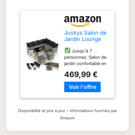
Juskys Salon de
Jardin Lounge
Manacor en
Jusqu'à 7
polyrotin Gris
personnes: Salon de
moucheté - avec
jardin confortable en
canapé, Table, 2
polyrattan aspect
tabourets et
469,99 €
rotin tendance ; salon
Coussins -
de jardin composé
Ensemble de
d'un grand canapé,
Meubles de
de 2 tabourets, d'une
Jardin jusqu'à 7
table et de coussins
Personnes -
pour se prélasser
Housses Grise
Disponibilité et prix à jour – informations fournies par
agréablement dans le
Amazon
jardin, sur la terrasse
ou le balcon
Confortable: Grand