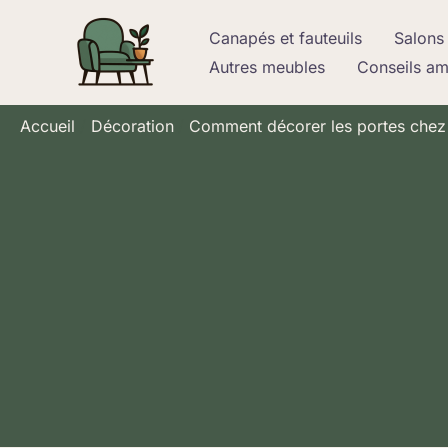
Aller
Canapés et fauteuils
Salons 
au
Autres meubles
Conseils a
contenu
Accueil
Décoration
Comment décorer les portes chez s