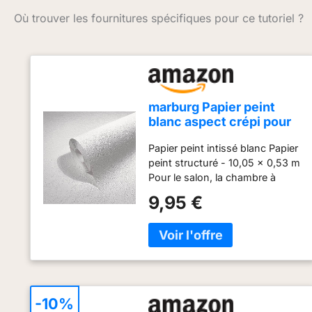
Où trouver les fournitures spécifiques pour ce tutoriel ?
marburg Papier peint
blanc aspect crépi pour
salon et chambre à
Papier peint intissé blanc Papier
coucher Fabriqué en
peint structuré - 10,05 x 0,53 m
Allemagne 10,05 x 0,53
Pour le salon, la chambre à
m
coucher ou la cuisine
9,95 €
TENDANCES EN MATIÈRE DE
PAPIER PEINT : les papiers
peints modernes doivent être
faciles à poser, de grande
qualité et esthétiques. Les
tendances en matière de papier
peint répondent à toutes ces
-10%
exigences. FABRIQUÉ EN