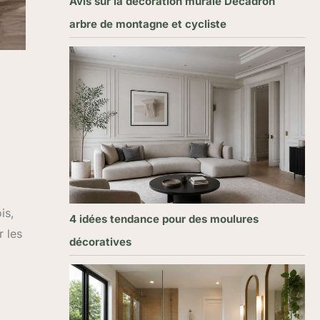
Avis sur la décoration murale Décadron
arbre de montagne et cycliste
is,
4 idées tendance pour des moulures
r les
décoratives