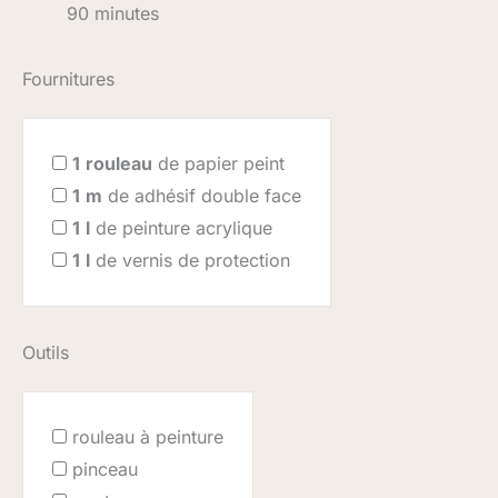
90 minutes
Fournitures
1
rouleau
de papier peint
1
m
de adhésif double face
1
l
de peinture acrylique
1
l
de vernis de protection
Outils
rouleau à peinture
pinceau