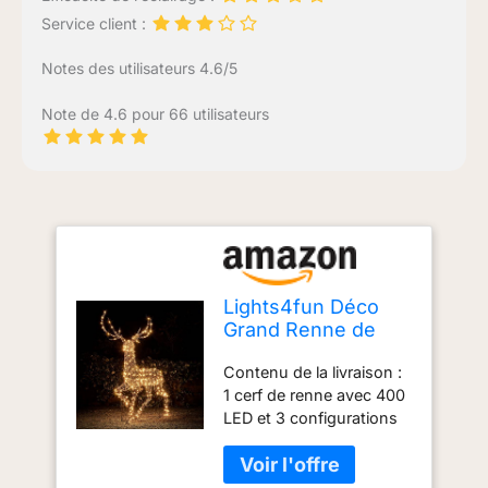
Service client :
Notes des utilisateurs 4.6/5
Note de 4.6 pour 66 utilisateurs
Lights4fun Déco
Grand Renne de
Noël en Rotin Brun
Contenu de la livraison :
de 2 m avec 400
1 cerf de renne avec 400
LED Statique
LED et 3 configurations
Couleur
de couleur (blanc, blanc
Changeante
chaud, mélange)
Lumières pour
Dimensions : (H) 200 cm