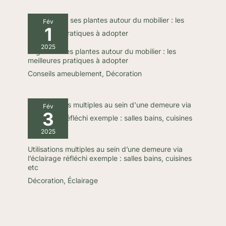
un calendrier de l’Avent ou
embellir un sapin familial. Une
décoration festive et attachante
Fév
1
qui enrichit l’atmosphère d’hiver
avec charme et originalité.
2025
Organiser ses plantes autour du mobilier : les
meilleures pratiques à adopter
Conseils ameublement
,
Décoration
Fév
3
2025
Utilisations multiples au sein d’une demeure via
l’éclairage réfléchi exemple : salles bains, cuisines
etc
Décoration
,
Éclairage