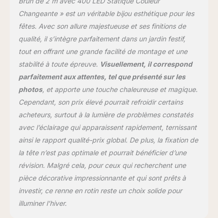
Brun de 2 m avec 400 LED Statique Couleur
idéal comme décoration
Changeante » est un véritable bijou esthétique pour les
de Noël pour l'intérieur et
fêtes. Avec son allure majestueuse et ses finitions de
l'extérieur.
qualité, il s’intègre parfaitement dans un jardin festif,
tout en offrant une grande facilité de montage et une
stabilité à toute épreuve.
Visuellement, il correspond
parfaitement aux attentes, tel que présenté sur les
photos
, et apporte une touche chaleureuse et magique.
Cependant, son prix élevé pourrait refroidir certains
acheteurs, surtout à la lumière de problèmes constatés
avec l’éclairage qui apparaissent rapidement, ternissant
ainsi le rapport qualité-prix global. De plus, la fixation de
la tête n’est pas optimale et pourrait bénéficier d’une
révision. Malgré cela, pour ceux qui recherchent une
pièce décorative impressionnante et qui sont prêts à
investir, ce renne en rotin reste un choix solide pour
illuminer l’hiver.