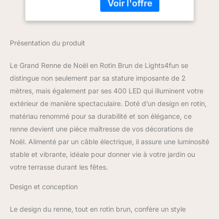
chaud, mélange)
Lumières pour
Dimensions : (H) 200 cm
Extérieur
x (l) 32 cm x (L) 115 cm ;
Décoration Figurine
8 m de câble
de Noël
Présentation du produit
d’alimentation jusqu’au
branchement.
Fonctionne avec une
Le Grand Renne de Noël en Rotin Brun de Lights4fun se
alimentation : les
distingue non seulement par sa stature imposante de 2
lumières de Noël sont
mètres, mais également par ses 400 LED qui illuminent votre
alimentées par une prise
extérieur de manière spectaculaire. Doté d’un design en rotin,
de 24 V/6 W incluse et
disposent d’une fonction
matériau renommé pour sa durabilité et son élégance, ce
de minuterie de 6 heures.
renne devient une pièce maîtresse de vos décorations de
Exclusif : technologie
Noël. Alimenté par un câble électrique, il assure une luminosité
LED double ; les LED
stable et vibrante, idéale pour donner vie à votre jardin ou
peuvent briller en blanc
chaud, mais aussi en
votre terrasse durant les fêtes.
blanc froid ou dans un
Design et conception
mélange de blanc chaud
et froid. Domaine
d'application : Étant
Le design du renne, tout en rotin brun, confère un style
donné que le renne LED