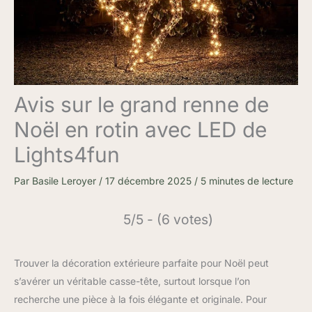
Avis sur le grand renne de
Noël en rotin avec LED de
Lights4fun
Par
Basile Leroyer
/
17 décembre 2025
/
5 minutes de lecture
5/5 - (6 votes)
Trouver la décoration extérieure parfaite pour Noël peut
s’avérer un véritable casse-tête, surtout lorsque l’on
recherche une pièce à la fois élégante et originale. Pour