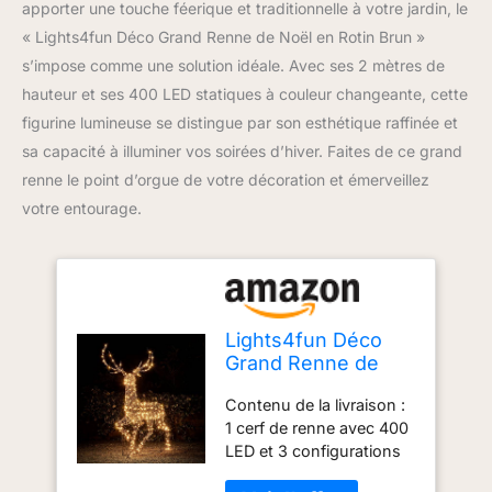
apporter une touche féerique et traditionnelle à votre jardin, le
« Lights4fun Déco Grand Renne de Noël en Rotin Brun »
s’impose comme une solution idéale. Avec ses 2 mètres de
hauteur et ses 400 LED statiques à couleur changeante, cette
figurine lumineuse se distingue par son esthétique raffinée et
sa capacité à illuminer vos soirées d’hiver. Faites de ce grand
renne le point d’orgue de votre décoration et émerveillez
votre entourage.
Lights4fun Déco
Grand Renne de
Noël en Rotin Brun
Contenu de la livraison :
de 2 m avec 400
1 cerf de renne avec 400
LED Statique
LED et 3 configurations
Couleur
de couleur (blanc, blanc
Changeante