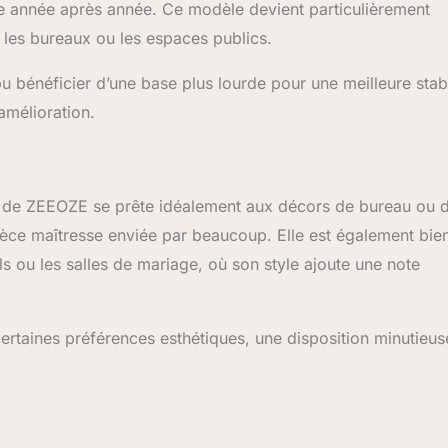
erdure à votre bureau ou à votre maison.
【Un style
ure année après année. Ce modèle devient particulièrement
 tous les coins】Que ce soit moderne et minimaliste ou
e les bureaux ou les espaces publics.
nfortable, nos plantes d'intérieur oiseau du paradis plante
ntégreront parfaitement, Apportez cette beauté naturelle dans
u bénéficier d’une base plus lourde pour une meilleure stabi
ie, que ce soit sur votre patio ou à l'intérieur, il peut être un
haitable. Laissez nos plantes artificielles Oiseau de Paradis
amélioration.
ouvel élément de décoration préféré, vous n'aurez plus à
s saisons et vous n'aurez plus à les entretenir, vous pourrez
vie verte en toute saison.
le de ZEEOZE se prête idéalement aux décors de bureau ou 
pièce maîtresse enviée par beaucoup. Elle est également bie
s ou les salles de mariage, où son style ajoute une note
n certaines préférences esthétiques, une disposition minutieus