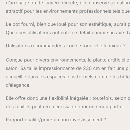
une touche de v
d’arrosage ou de lumière directe, elle conserve son all
polyvalent pour
attractif pour les environnements professionnels tels qu
chaleureux et co
artificielle s'i
Le pot fourni, bien que loué pour son esthétique, aurait p
votre espace de v
habitat vert sou
Quelques utilisateurs ont noté ce détail comme un axe d’
devenir votre n
vous soucier de
Utilisations recommandées : où se fond-elle le mieux ?
ainsi vivre une 
Conçue pour divers environnements, la plante artificiel
salon. Sa taille impressionnante de 230 cm en fait une 
accueillie dans les espaces plus formels comme les hôtel
d’élégance.
Elle offre donc une flexibilité inégalée ; toutefois, selo
des feuilles peut être nécessaire pour un rendu parfait.
Rapport qualité/prix : un bon investissement ?