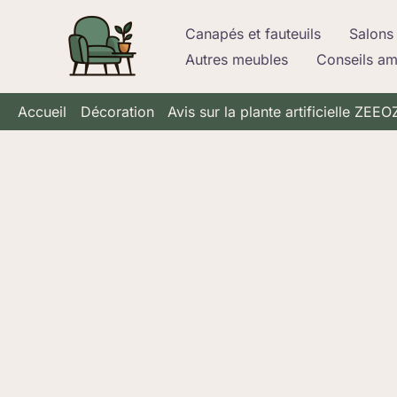
Aller
Canapés et fauteuils
Salons 
au
Autres meubles
Conseils a
contenu
Accueil
Décoration
Avis sur la plante artificielle Z