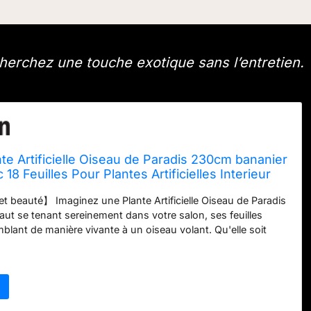
herchez une touche exotique sans l’entretien.
e Artificielle Oiseau de Paradis 230cm bananier
ec 18 Feuilles Pour Plantes Artificielles Interieur
ec Pot Blanc Pour Decoration Maison en Salon
t beauté】 Imaginez une Plante Artificielle Oiseau de Paradis
in Deco
ut se tenant sereinement dans votre salon, ses feuilles
blant de manière vivante à un oiseau volant. Qu'elle soit
oin de votre chambre ou au milieu de votre salon, elle
ntanément un point focal visuel, donnant à la pièce un aspect
 Non seulement ces grandes plantes artificielles interieur ont
aliste, mais elles sont également faciles à entretenir, ne
rosage, ni fertilisation, ni taille.
【Pots blancs à la mode,