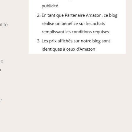
lité.
de
n
e