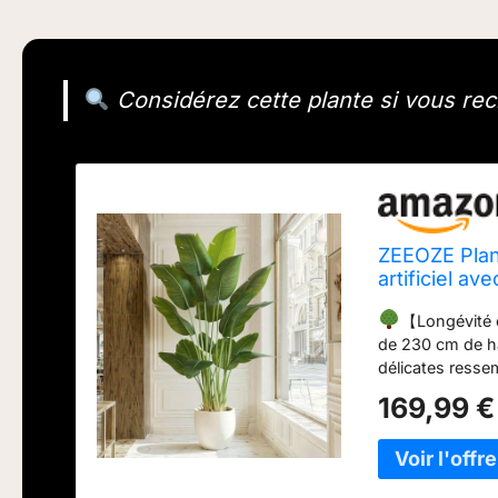
Considérez cette plante si vous rec
ZEEOZE Plant
artificiel av
Exterieur av
【Longévité e
Bureau Jard
de 230 cm de ha
délicates ressem
placée dans le c
169,99 €
deviendra insta
naturel vibrant.
une apparence ré
nécessitant ni ar