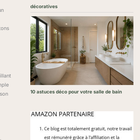
décoratives
un
 tons
llant
mple
10 astuces déco pour votre salle de bain
 son