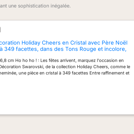
utant une sophistication inégalée.
oration Holiday Cheers en Cristal avec Père Noël
à 349 facettes, dans des Tons Rouge et incolore,
, Verts et Noirs
 x 6,8 cm Ho ho ho ! : Les fêtes arrivent, marquez l'occasion en
Décoration Swarovski, de la collection Holiday Cheers, comme le
heminée, une pièce en cristal à 349 facettes Entre raffinement et
ouvez l’esprit de l’enfance avec cette figurine du Père Noël,
ristaux rouges et incolores, et rehaussée de détails colorés tels
moustache et le pompon de son bonnet Swarovski vous souhaite
Ajoutez une touche de magie à votre intérieur avec la collection
es décorations sur le thème de Noël pour émerveiller petits et
ur durer : Les décorations Swarovski sont conçues avec des
raordinaire brillance et avec des métaux durables ; évitez tout
eau, des lotions ou du parfum Article livré : 1 x Décoration
tion Holiday Cheers, Père Noël et Cheminée, cristal à 349