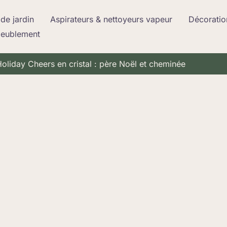
de jardin
Aspirateurs & nettoyeurs vapeur
Décoratio
meublement
Holiday Cheers en cristal : père Noël et cheminée