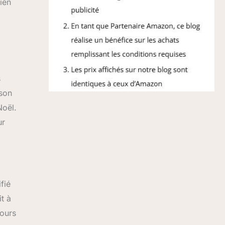
ien
s
 son
Noël.
ur
fié
t à
tours