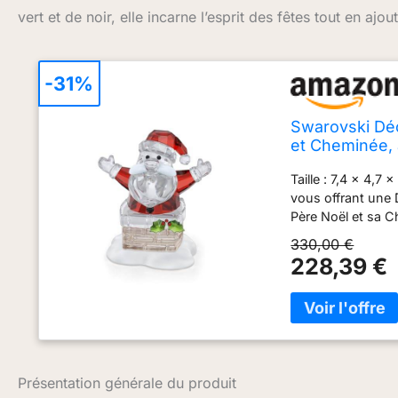
vert et de noir, elle incarne l’esprit des fêtes tout en ajo
-31%
Swarovski Déc
et Cheminée, 
détails Blancs
Taille : 7,4 x 4,7
vous offrant une 
Père Noël et sa C
imagination : Retr
330,00 €
sublimée par des c
228,39 €
que le houx, la 
un joyeux Noël : 
Holiday Cheers, d
grands Conçus po
cristaux d'une ext
contact avec de l'
Présentation générale du produit
Swarovski, collec