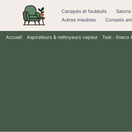
Aller
Canapés et fauteuils
Salons 
au
Autres meubles
Conseils a
contenu
Accueil
Aspirateurs & nettoyeurs vapeur
Test : tineco