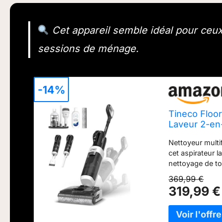
Cet appareil semble idéal pour ceux 
sessions de ménage.
-14%
Tineco Floo
Laveur 2-en
Nettoyeur multi
cet aspirateur l
nettoyage de to
laveur utilisat
369,99 €
tâches du tuyau 
319,99 €
degré Celsius po
utilisation, vou
aspirateur sans 