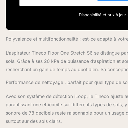
ce qui permet 
endroits bas po
tineco condensé
Disponibilité et prix à jou
nettoyer les zon
double couche 
en capturant les
cheveux à l'aid
Polyvalence et multifonctionnalité : est-ce adapté à votr
laveur, il a 40 
qu‘a’spirateur,
L’aspirateur Tineco Floor One Stretch S6 se distingue pa
accessoire. La 
sols. Grâce à ses 20 kPa de puissance d’aspiration et so
iLoop. Grâce à 
maintient une a
recherchant un gain de temps au quotidien. Sa concept
prolongeant ain
Performance de nettoyage : parfait pour quel type de so
Avec son système de détection iLoop, le Tineco ajuste a
garantissant une efficacité sur différents types de sols,
sonore de 78 décibels reste raisonnable pour un usage qu
surtout sur des sols clairs.