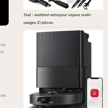
Test : waitbird nettoyeur vapeur multi-
usages 21 pièces
 les
ers
ces,