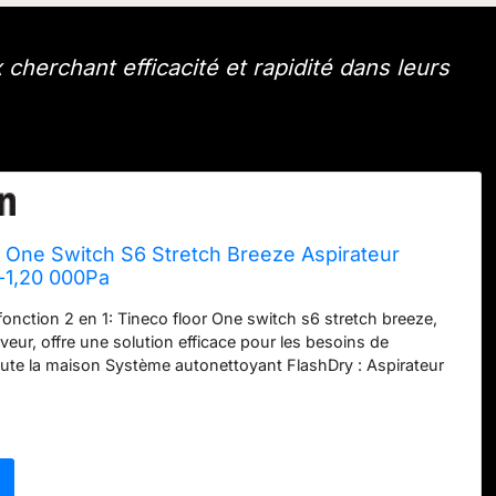
cherchant efficacité et rapidité dans leurs
r One Switch S6 Stretch Breeze Aspirateur
-1,20 000Pa
fonction 2 en 1: Tineco floor One switch s6 stretch breeze,
aveur, offre une solution efficace pour les besoins de
ute la maison Système autonettoyant FlashDry : Aspirateur
ion d'eau propre chauffée pour dissoudre efficacement les
au rouleau de la brosse, puis utilisation d'air chaud à 85
ur sécher efficacement toutes les parties de l'appareil. Après
s n'avez plus à vous soucier de rien HyperStretch: Cet
fil puissant s'incline complètement à 180° degré sans effort,