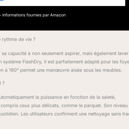
de manœuvrer facilement sous les meubles ou dans les
ur nettoyer les poussières cachées. Cet aspirateur laveur
 dans moins de 13 centimètres, le Tineco S6 Stretch peut
r – informations fournies par Amazon
es les plus basses Aspirateur Laveur sans Fil, les grattoirs à
empêchent les cheveux de s'emmêler et de boucher le tuyau
 cheveux avec un grattoir et en essuyant l'eau sale et les
e d'un grattoir droit Longue autonomie: En tant qu'aspirateur
e rythme de vie ?
minutes d‘autonomie lors il est en position couchée. En tant
 il a 65 minutes d‘autonomie lors en mode Éco avec
r sa capacité à non seulement aspirer, mais également laver
puissance d'aspiration est constamment ajustée par Tineco
n système FlashDry, il est parfaitement adapté pour les foy
une batterie de poche améliorée, le Switch s6 stretch breeze
utonomie de 65 minutes même après plusieurs utilisations,
ion à 180° permet une manœuvre aisée sous les meubles.
si efficacement sa durée de vie
l ?
utomatiquement la puissance en fonction de la saleté,
 y compris ceux plus délicats, comme le parquet. Son niveau
otidien. Les utilisateurs confirment une nettoyage sans tra