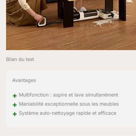
Bilan du test
Avantages
+
Multifonction : aspire et lave simultanément
+
Maniabilité exceptionnelle sous les meubles
+
Système auto-nettoyage rapide et efficace