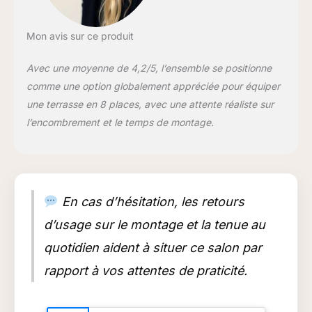
grâce à ses coussins
d'assise moelleux.
Que ce soit pour une
Mon avis sur ce produit
utilisation en
extérieur ou en
Avec une moyenne de 4,2/5, l’ensemble se positionne
intérieur, ces chaise
comme une option globalement appréciée pour équiper
confortable et table
une terrasse en 8 places, avec une attente réaliste sur
de jardin vous
l’encombrement et le temps de montage.
invitent à profiter de
moments de détente
en famille ou entre
amis. RÉSISTANCE
ET FACILITÉ
D'ENTRETIEN: La
En cas d’hésitation, les retours
résine tressée de
d’usage sur le montage et la tenue au
notre salon jardin
résiste aux éléments
quotidien aident à situer ce salon par
et est facile à
rapport à vos attentes de praticité.
entretenir,
garantissant une
longévité