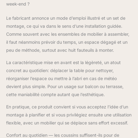
week-end ?
entretenir, garantissant
une longévité
exceptionnelle. Ce
Le fabricant annonce un mode d’emploi illustré et un set de
salon jardin exterieur
montage, ce qui va dans le sens d’une installation guidée.
est parfait pour
Comme souvent avec les ensembles de mobilier à assembler,
meubler avec style et
il faut néanmoins prévoir du temps, un espace dégagé et un
durabilité votre balcon,
peu de méthode, surtout avec huit fauteuils à monter.
véranda ou jardin
d'hiver. POLYVALENCE
La caractéristique mise en avant est la légèreté, un atout
ET FONCTIONNALITÉ:
L'ensemble table
concret au quotidien: déplacer la table pour nettoyer,
chaise jardin de notre
réorganiser l’espace ou mettre à l’abri en cas de météo
salon exterieur
devient plus simple. Pour un usage sur balcon ou terrasse,
s'adapte parfaitement à
cette maniabilité compte autant que l’esthétique.
diverses
configurations.
En pratique, ce produit convient si vous acceptez l’idée d’un
Utilisable comme table
montage à planifier et si vous privilégiez ensuite une utilisation
balcon ou table jardin
exterieur, il est idéal
flexible, avec un mobilier qui se déplace sans effort excessif.
pour accueillir jusqu'à 8
personnes, que ce soit
Confort au quotidien — les coussins suffisent-ils pour de