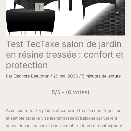
Test TecTake salon de jardin
en résine tressée : confort et
protection
Par
Éléonore Beaubrun
/
29 mai 2026
/
5 minutes de lecture
5/5 - (6 votes)
Avec son format 8 places et sa résine tressée noir et gris, cet
ensemble tectake vise les terrasses et balcons qui veulent
accueillir sans basculer dans le mobilier lourd et contraignant.