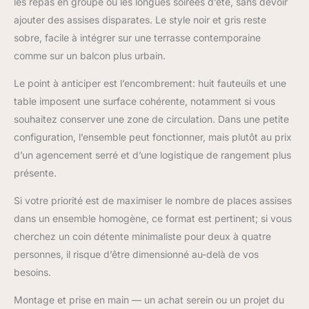
ET DÉTENTE
les repas en groupe ou les longues soirées d’été, sans devoir
ASSURÉS: Chaque
ajouter des assises disparates. Le style noir et gris reste
fauteuil en rotin de
sobre, facile à intégrer sur une terrasse contemporaine
notre salon de jardin
comme sur un balcon plus urbain.
offre un confort
exceptionnel grâce à
Le point à anticiper est l’encombrement: huit fauteuils et une
ses coussins d'assise
table imposent une surface cohérente, notamment si vous
moelleux. Que ce soit
pour une utilisation en
souhaitez conserver une zone de circulation. Dans une petite
extérieur ou en
configuration, l’ensemble peut fonctionner, mais plutôt au prix
intérieur, ces chaise
d’un agencement serré et d’une logistique de rangement plus
confortable et table de
présente.
jardin vous invitent à
profiter de moments de
Si votre priorité est de maximiser le nombre de places assises
détente en famille ou
dans un ensemble homogène, ce format est pertinent; si vous
entre amis.
RÉSISTANCE ET
cherchez un coin détente minimaliste pour deux à quatre
FACILITÉ
personnes, il risque d’être dimensionné au-delà de vos
D'ENTRETIEN: La
besoins.
résine tressée de notre
salon jardin résiste aux
Montage et prise en main — un achat serein ou un projet du
éléments et est facile à