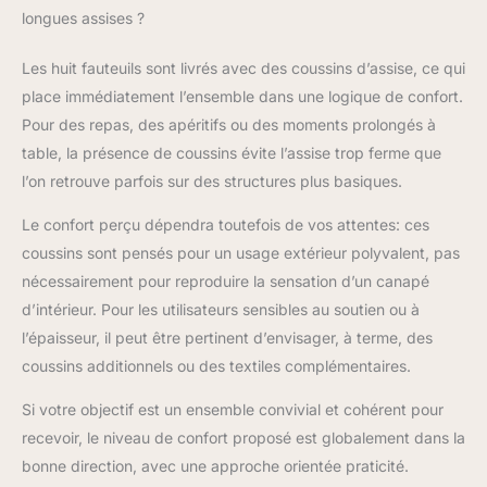
pour des repas ou des
longues assises ?
moments de
convivialité. PRATIQUE
Les huit fauteuils sont livrés avec des coussins d’assise, ce qui
ET PROTECTEUR: En
place immédiatement l’ensemble dans une logique de confort.
plus de son style et
confort, notre salon de
Pour des repas, des apéritifs ou des moments prolongés à
jardin inclut une
table, la présence de coussins évite l’assise trop ferme que
housse de remisage.
l’on retrouve parfois sur des structures plus basiques.
Cette protection
supplémentaire,
Le confort perçu dépendra toutefois de vos attentes: ces
spécialement conçue
coussins sont pensés pour un usage extérieur polyvalent, pas
pour des meubles
nécessairement pour reproduire la sensation d’un canapé
jardin exterieur, garantit
la pérennité de votre
d’intérieur. Pour les utilisateurs sensibles au soutien ou à
investissement,
l’épaisseur, il peut être pertinent d’envisager, à terme, des
permettant à votre
coussins additionnels ou des textiles complémentaires.
salon de résister aux
intempéries
Si votre objectif est un ensemble convivial et cohérent pour
saisonnières.
recevoir, le niveau de confort proposé est globalement dans la
bonne direction, avec une approche orientée praticité.