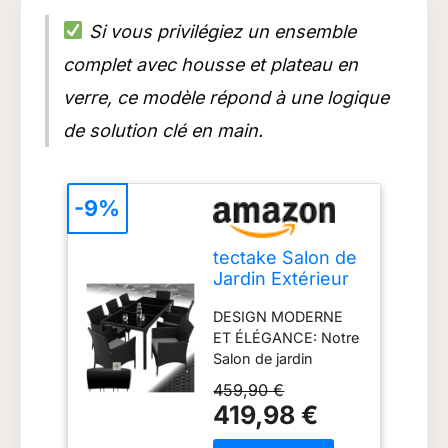
Si vous privilégiez un ensemble
complet avec housse et plateau en
verre, ce modèle répond à une logique
de solution clé en main.
-9%
tectake Salon de
Jardin Extérieur
en Résine
DESIGN MODERNE
tressée Table
ET ÉLÉGANCE: Notre
extérieur 8
Salon de jardin
Fauteuils Chaise
exterieur, avec son
Confortable
459,90 €
design
Housse de
419,98 €
contemporain,
Protection
apporte une touche
Mobilier de