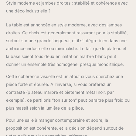
mais garantit
Style moderne et jambes droites : stabilité et cohérence avec
également une
une déco industrielle ?
robustesse à long
terme, ce qui en fait un
La table est annoncée en style moderne, avec des jambes
choix idéal pour les
droites. Ce choix est généralement rassurant pour la stabilité,
réunions de famille et
les événements
surtout sur une grande longueur, et il s’intègre bien dans une
sociaux Base robuste
ambiance industrielle ou minimaliste. Le fait que le plateau et
en T avec pied : cette
la base soient tous deux en imitation marbre blanc peut
table de salle à manger
donner un ensemble très homogène, presque monolithique.
moderne présente un
design en forme de T
Cette cohérence visuelle est un atout si vous cherchez une
qui garantit une
répartition uniforme du
pièce forte et épurée. À l’inverse, si vous préférez un
poids et de la stabilité.
contraste (plateau marbre et piètement métal noir, par
La base solide du socle
exemple), ce parti pris “ton sur ton” peut paraître plus froid ou
est construite avec
plus massif selon la lumière de la pièce.
quatre panneaux en
MDF solides qui
Pour une salle à manger contemporaine et sobre, la
forment un socle
proposition est cohérente, et la décision dépend surtout de
rectangulaire creux
résistant. Cela rend la
votre goût pour les ensembles uniformes.