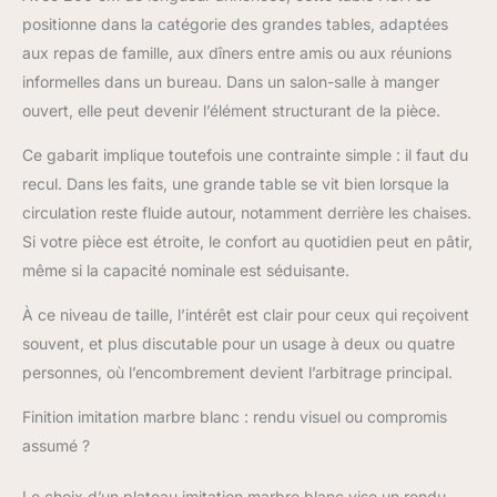
excellent ajout à
positionne dans la catégorie des grandes tables, adaptées
différents styles de
aux repas de famille, aux dîners entre amis ou aux réunions
design d'intérieur et
informelles dans un bureau. Dans un salon-salle à manger
une pièce maîtresse
ouvert, elle peut devenir l’élément structurant de la pièce.
idéale pour tout espace
repas. Grande table de
Ce gabarit implique toutefois une contrainte simple : il faut du
salle à manger pour 6-
8 : cette grande table
recul. Dans les faits, une grande table se vit bien lorsque la
de salle à manger
circulation reste fluide autour, notamment derrière les chaises.
rectangulaire avec une
Si votre pièce est étroite, le confort au quotidien peut en pâtir,
dimension globale de
même si la capacité nominale est séduisante.
200,00 cm L x 92,00
cm l x 75,00 cm H qui
À ce niveau de taille, l’intérêt est clair pour ceux qui reçoivent
offre beaucoup
souvent, et plus discutable pour un usage à deux ou quatre
d'espace pour une
grande famille de 6-8
personnes, où l’encombrement devient l’arbitrage principal.
personnes pour
profiter d'un repas
Finition imitation marbre blanc : rendu visuel ou compromis
ensemble. La hauteur
assumé ?
de la table à manger
est parfaite pour
Le choix d’un plateau imitation marbre blanc vise un rendu