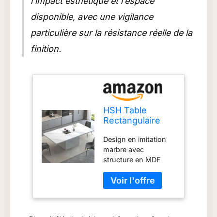
l’impact esthétique et l’espace
disponible, avec une vigilance
particulière sur la résistance réelle de la
finition.
HSH Table
Rectangulaire
200Cm Faux
Design en imitation
Marbre 6 À 8
marbre avec
Personnes
structure en MDF
Cuisine Noir
durable : cette table à
manger présente un
motif en imitation
marbre, capture la
beauté naturelle du