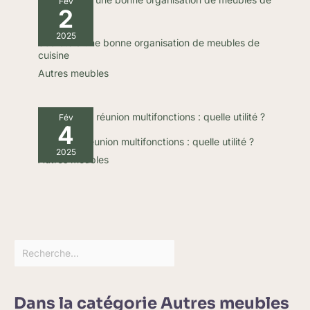
Fév
2
rectangulaire creux
résistant. Cela rend la
2025
table idéale pour un
Secrets d’une bonne organisation de meubles de
usage quotidien et
cuisine
les réunions,
Autres meubles
garantissant une
longue durée de vie
et une résistance
Fév
4
dans le temps
Tables de réunion multifonctions : quelle utilité ?
2025
Autres meubles
Dans la catégorie Autres meubles