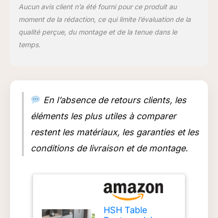
globale de 200,00 cm
Aucun avis client n’a été fourni pour ce produit au
L x 92,00 cm l x
moment de la rédaction, ce qui limite l’évaluation de la
75,00 cm H qui offre
beaucoup d'espace
qualité perçue, du montage et de la tenue dans le
pour une grande
temps.
famille de 6-8
personnes pour
profiter d'un repas
ensemble. La hauteur
de la table à manger
En l’absence de retours clients, les
est parfaite pour
s'asseoir et manger
éléments les plus utiles à comparer
confortablement, en
restent les matériaux, les garanties et les
faisant l'endroit idéal
pour de longs dîners
conditions de livraison et de montage.
ou des conversations
animées Plateau de
table en trois pièces
avec cadre de
support en métal : le
plateau de table est
HSH Table
composé de trois