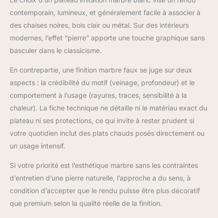
s'asseoir et manger
contemporain, lumineux, et généralement facile à associer à
confortablement, en
des chaises noires, bois clair ou métal. Sur des intérieurs
faisant l'endroit idéal
pour de longs dîners
modernes, l’effet “pierre” apporte une touche graphique sans
ou des conversations
basculer dans le classicisme.
animées Plateau de
table en trois pièces
En contrepartie, une finition marbre faux se juge sur deux
avec cadre de support
aspects : la crédibilité du motif (veinage, profondeur) et le
en métal : le plateau de
comportement à l’usage (rayures, traces, sensibilité à la
table est composé de
trois panneaux en
chaleur). La fiche technique ne détaille ni le matériau exact du
MDF, offrant une large
plateau ni ses protections, ce qui invite à rester prudent si
surface d’utilisation. Un
votre quotidien inclut des plats chauds posés directement ou
cadre en métal avec
un usage intensif.
support en H sous le
plateau de la table
Si votre priorité est l’esthétique marbre sans les contraintes
assure stabilité et
d’entretien d’une pierre naturelle, l’approche a du sens, à
durabilité. Ce design
améliore non
condition d’accepter que le rendu puisse être plus décoratif
seulement l'aspect
que premium selon la qualité réelle de la finition.
esthétique de la table,