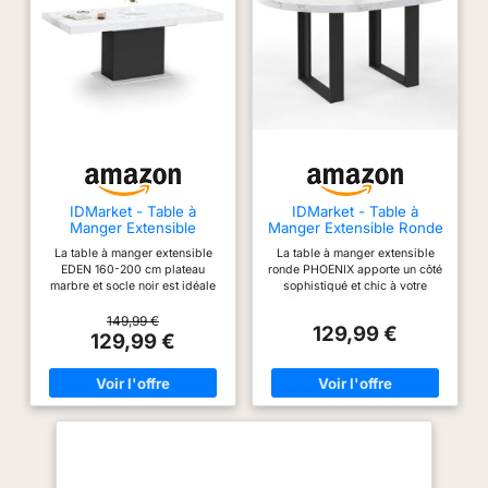
de salle à manger
une pièce maîtresse
moderne présente un
idéale pour tout
design en forme de T
espace repas.
qui garantit une
Grande table de salle
répartition uniforme
à manger pour 6-8 :
du poids et de la
cette grande table de
stabilité. La base
salle à manger
solide du socle est
rectangulaire avec
construite avec
une dimension
IDMarket - Table à
IDMarket - Table à
quatre panneaux en
globale de 200,00 cm
Manger Extensible
Manger Extensible Ronde
MDF solides qui
Rectangle Eden 160-200
Phoenix 110-150 cm
L x 92,00 cm l x
La table à manger extensible
La table à manger extensible
forment un socle
cm
75,00 cm H qui offre
EDEN 160-200 cm plateau
ronde PHOENIX apporte un côté
rectangulaire creux
marbre et socle noir est idéale
sophistiqué et chic à votre
beaucoup d'espace
pour les grands espaces
intérieur Design effet loft ultra
résistant. Cela rend la
pour une grande
Design moderne ultra tendance
tendance et gain de place grâce
149,99 €
table idéale pour un
129,99 €
famille de 6-8
et gain de place grâce à sa
à sa fonction extensible ! Avec
129,99 €
usage quotidien et
fonction extensible ! Avec sa
sa capacité 4-6 places, vous
personnes pour
capacité 6-10 places, vous
pourrez accueillir vos convives
les réunions,
profiter d'un repas
pourrez accueillir vos convives
pour partager de bons moments
garantissant une
pour partager de bons moments
Aspect cossu grâce à son épais
ensemble. La hauteur
Aspect cossu grâce à son épais
plateau aux hauts rebords et
longue durée de vie
de la table à manger
plateau aux rebords de 8,5 cm
ses larges pieds Dimensions :
et une résistance
est parfaite pour
et son grand pied central
L. 110/150 x l. 110 x H. 75 cm -
dans le temps
(69x32 cm) Dimensions : L.
Épaisseur totale du plateau : 5
s'asseoir et manger
160/200 x l. 90 x H. 75 cm -
cm