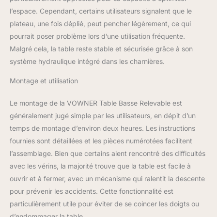
garantissent la durabilité
l’espace. Cependant, certains utilisateurs signalent que le
et la stabilité de la table,
plateau, une fois déplié, peut pencher légèrement, ce qui
qui ne tremblera pas et
pourrait poser problème lors d’une utilisation fréquente.
ne s'inclinera pas
pendant l'utilisation.
Malgré cela, la table reste stable et sécurisée grâce à son
[GRANDS ESPACES DE
système hydraulique intégré dans les charnières.
RANGEMENT] : Sous la
surface relevable se
Montage et utilisation
trouvent 3 espaces de
rangement cachés pour
Le montage de la VOWNER Table Basse Relevable est
maximiser l'espace de
généralement jugé simple par les utilisateurs, en dépit d’un
rangement organisé des
temps de montage d’environ deux heures. Les instructions
objets de la famille, qui
vous permettent de
fournies sont détaillées et les pièces numérotées facilitent
ranger les objets
l’assemblage. Bien que certains aient rencontré des difficultés
essentiels de la maison
avec les vérins, la majorité trouve que la table est facile à
que vous ne voudriez
ouvrir et à fermer, avec un mécanisme qui ralentit la descente
pas que vos invités
voient. [STYLE SIMPLE] :
pour prévenir les accidents. Cette fonctionnalité est
Latable basse relevable a
particulièrement utile pour éviter de se coincer les doigts ou
une belle finition et les
d’endommager la table.