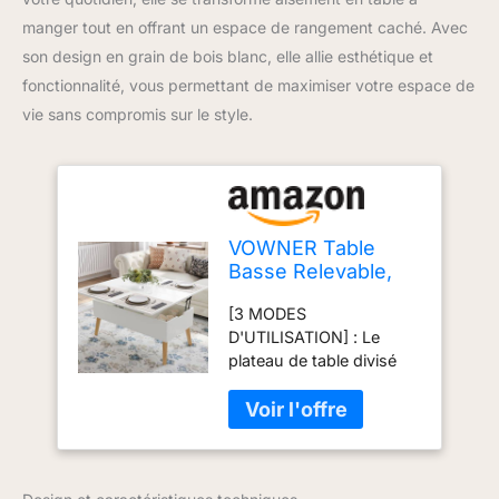
manger tout en offrant un espace de rangement caché. Avec
son design en grain de bois blanc, elle allie esthétique et
fonctionnalité, vous permettant de maximiser votre espace de
vie sans compromis sur le style.
VOWNER Table
Basse Relevable,
Table de Salon
[3 MODES
Multifonctionnelle 3
D'UTILISATION] : Le
en 1, Extensible en
plateau de table divisé
à Manger de Salon,
peut être soulevé dans
Plateau Relevable,
différentes directions
avec Rangement
pour offrir deux espaces
Caché, Grain de
d'utilisation
Bois Blanc
indépendants, ce qui