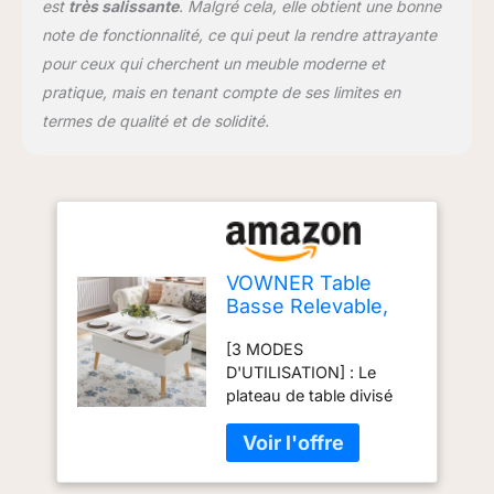
maximiser l'espace de
est
très salissante
. Malgré cela, elle obtient une bonne
rangement organisé des
note de fonctionnalité, ce qui peut la rendre attrayante
objets de la famille, qui
pour ceux qui cherchent un meuble moderne et
vous permettent de
pratique, mais en tenant compte de ses limites en
ranger les objets
essentiels de la maison
termes de qualité et de solidité.
que vous ne voudriez
pas que vos invités
voient. [STYLE SIMPLE] :
Latable basse relevable a
une belle finition et les
couleurs sont simples et
VOWNER Table
discrètes, ce qui la rend
Basse Relevable,
facile à intégrer dans
Table de Salon
différents styles de
[3 MODES
Multifonctionnelle 3
décoration. Taille
D'UTILISATION] : Le
en 1, Extensible en
entièrement déployée :
plateau de table divisé
à Manger de Salon,
100P x 100l x 72H
peut être soulevé dans
Plateau Relevable,
centimètres [MONTAGE
différentes directions
avec Rangement
FACILE ET SERVICE
pour offrir deux espaces
Caché, Grain de
APRÈS-VENTE] : Livrée
d'utilisation
Bois Blanc
avec le matériel