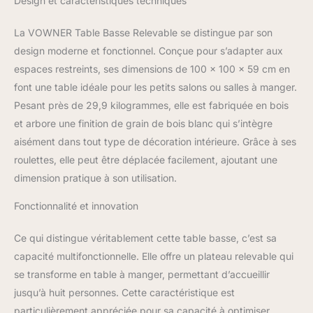
Design et caractéristiques techniques
vous permet, à vous et à
votre famille, d'utiliser la
table séparément sans
La VOWNER Table Basse Relevable se distingue par son
interruption. Le plateau
design moderne et fonctionnel. Conçue pour s’adapter aux
entièrement déployé
espaces restreints, ses dimensions de 100 x 100 x 59 cm en
permet à 8 personnes de
font une table idéale pour les petits salons ou salles à manger.
dîner librement. Lorsque
le plateau relevable est
Pesant près de 29,9 kilogrammes, elle est fabriquée en bois
fermé, la table basse
et arbore une finition de grain de bois blanc qui s’intègre
peut être utilisée pour
aisément dans tout type de décoration intérieure. Grâce à ses
ranger des objets divers.
roulettes, elle peut être déplacée facilement, ajoutant une
[STRUCTURE DURABLE]
: Mécanisme de support
dimension pratique à son utilisation.
à gaz en métal de haute
Fonctionnalité et innovation
qualité, meilleur que le
ressort de compression
traditionnel pour rendre
Ce qui distingue véritablement cette table basse, c’est sa
la table facile à soulever,
capacité multifonctionnelle. Elle offre un plateau relevable qui
sans bruit. La
se transforme en table à manger, permettant d’accueillir
construction en bois
jusqu’à huit personnes. Cette caractéristique est
exquise et les matériaux
sélectionnés
particulièrement appréciée pour sa capacité à optimiser