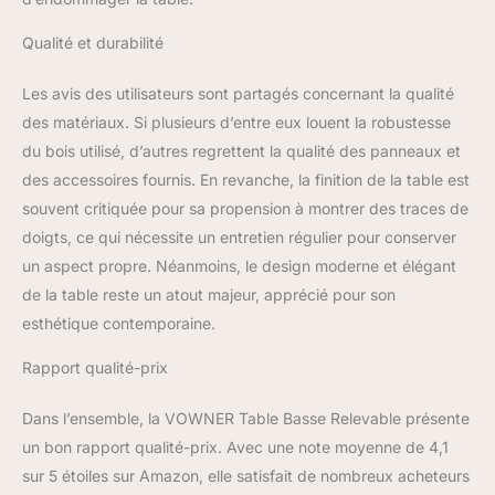
couleurs sont simples et
discrètes, ce qui la rend
Qualité et durabilité
facile à intégrer dans
différents styles de
Les avis des utilisateurs sont partagés concernant la qualité
décoration. Taille
des matériaux. Si plusieurs d’entre eux louent la robustesse
entièrement déployée :
100P x 100l x 72H
du bois utilisé, d’autres regrettent la qualité des panneaux et
centimètres [MONTAGE
des accessoires fournis. En revanche, la finition de la table est
FACILE ET SERVICE
souvent critiquée pour sa propension à montrer des traces de
APRÈS-VENTE] : Livrée
doigts, ce qui nécessite un entretien régulier pour conserver
avec le matériel
nécessaire et un manuel
un aspect propre. Néanmoins, le design moderne et élégant
d'instructions pour vous
de la table reste un atout majeur, apprécié pour son
aider à monter cette table
esthétique contemporaine.
basse bois rapidement et
sans difficultés. Si votre
Rapport qualité-prix
article arrive
endommagé, n'hésitez
Dans l’ensemble, la VOWNER Table Basse Relevable présente
pas à nous contacter.
un bon rapport qualité-prix. Avec une note moyenne de 4,1
sur 5 étoiles sur Amazon, elle satisfait de nombreux acheteurs