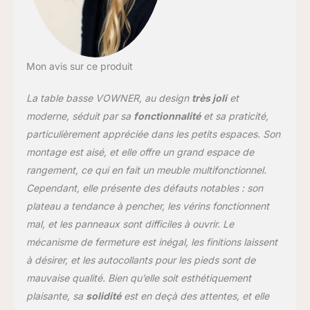
[STRUCTURE DURABLE]
: Mécanisme de support
à gaz en métal de haute
qualité, meilleur que le
ressort de compression
Mon avis sur ce produit
traditionnel pour rendre
la table facile à soulever,
La table basse VOWNER, au design
très joli
et
sans bruit. La
moderne, séduit par sa
fonctionnalité
et sa praticité,
construction en bois
particulièrement appréciée dans les petits espaces. Son
exquise et les matériaux
montage est aisé, et elle offre un grand espace de
sélectionnés
garantissent la durabilité
rangement, ce qui en fait un meuble multifonctionnel.
et la stabilité de la table,
Cependant, elle présente des défauts notables : son
qui ne tremblera pas et
plateau a tendance à pencher, les vérins fonctionnent
ne s'inclinera pas
mal, et les panneaux sont difficiles à ouvrir. Le
pendant l'utilisation.
[GRANDS ESPACES DE
mécanisme de fermeture est inégal, les finitions laissent
RANGEMENT] : Sous la
à désirer, et les autocollants pour les pieds sont de
surface relevable se
mauvaise qualité. Bien qu’elle soit esthétiquement
trouvent 3 espaces de
plaisante, sa
solidité
est en deçà des attentes, et elle
rangement cachés pour