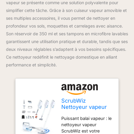
vapeur se présente comme une solution polyvalente pour
simplifier cette tâche. Grâce à son cuiseur vapeur amovible et
ses multiples accessoires, il vous permet de nettoyer en
profondeur vos sols, moquettes et carrelages avec aisance.
Son réservoir de 350 ml et ses tampons en microfibre lavables
garantissent une utilisation pratique et durable, tandis que ses
deux niveaux réglables s’adaptent à vos besoins spécifiques.
Ce nettoyeur redéfinit le nettoyage domestique en alliant
performance et simplicité.
ScrubWiz
Nettoyeur vapeur
avec cuiseur
Puissant balai vapeur : le
vapeur amovible,
nettoyeur vapeur
accessoires
ScrubWiz est votre
multiples 10 en 1,