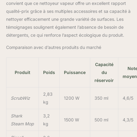
convient que ce nettoyeur vapeur offre un excellent rapport
qualité-prix grâce à ses multiples accessoires et sa capacité à
nettoyer efficacement une grande variété de surfaces. Les
témoignages soulignent également l’absence de besoin de
détergents, ce qui renforce l’aspect écologique du produit.
Comparaison avec d’autres produits du marché
Capacité
Not
Produit
Poids
Puissance
du
moyen
réservoir
2,83
ScrubWiz
1200 W
350 ml
4,6/5
kg
Shark
3,2
1500 W
500 ml
4,3/5
Steam Mop
kg