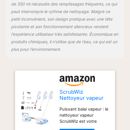
de 350 ml nécessite des remplissages fréquents, ce qui
peut interrompre le rythme de nettoyage. Malgré ce
petit inconvénient, son design pratique avec une tête
pivotante et son fonctionnement silencieux rendent
l’expérience utilisateur très satisfaisante. Économique en
produits chimiques, il n’utilise que de l’eau, ce qui est un
plus pour l’environnement.
ScrubWiz
Nettoyeur vapeur
avec cuiseur
Puissant balai vapeur : le
vapeur amovible,
nettoyeur vapeur
accessoires
ScrubWiz est votre
multiples 10 en 1,
assistant fiable pour le
tampons lavables