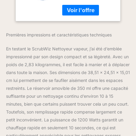
assistant fiable pour le
tampons lavables
nettoyage de la maison ;
en microfibre, 350
utilise efficacement la
ml et 2 niveaux
vapeur haute pression,
réglables pour
chauffe en seulement 10
nettoyer le sol, la
Premières impressions et caractéristiques techniques
secondes, atteignant des
moquette, le
températures allant
carrelage et
jusqu'à 120 °C pour
En testant le ScrubWiz Nettoyeur vapeur, j’ai été d’emblée
convertir rapidement
impressionné par son design compact et sa légèreté. Avec un
l'eau en vapeur, équipé
poids de 2,83 kilogrammes, il est facile à manier et à déplacer
de 2 modes de vapeur
dans toute la maison. Ses dimensions de 38,51 x 24,51 x 15,01
réglables, éliminant sans
effort la saleté, la graisse
cm lui permettent de se faufiler aisément dans les espaces
et les taches tenaces sur
restreints. Le réservoir amovible de 350 ml offre une capacité
diverses surfaces
suffisante pour un nettoyage continu d’environ 10 à 15
intérieures et extérieures
minutes, bien que certains puissent trouver cela un peu court.
Toutefois, son remplissage rapide compense largement ce
petit inconvénient. La puissance de 1200 Watts garantit un
chauffage rapide en seulement 10 secondes, ce qui est
particulièrement appréciable pour les nettoyages express.