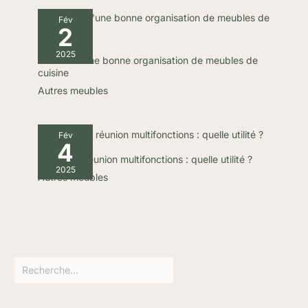
𝑨𝒏𝒔: LEVOIT est une marque de
confiance avec plus de 300
Fév
2
000 clients dans plus de 11
pays; Nous offrons une garantie
de 2 ans, si vous avez des
2025
questions avant ou après votre
Secrets d’une bonne organisation de meubles de
achat, n'hésitez pas à contacter
cuisine
notre équipe de service
Autres meubles
professionnel; Remarque: Nous
recommandons de remplacer le
filtre au moins tous les 6 à 12
mois; Veuillez retirer le sac en
plastique du nouveau filtre
Fév
avant l'utilisation
4
Tables de réunion multifonctions : quelle utilité ?
2025
Autres meubles