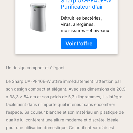
Sharp UA-PF40E-W
Purificateur d'air
Blanc, surface
Détruit les bactéries ,
30m2, 49 db, Blanc
virus, allergènes,
moisissures – 4 niveaux
de puissance – Surface
applicable jusqu'à 30 m²
éliminer les odeurs et
l'électricité statique
amélioration de
Un design compact et élégant
l'hydratation de la peau
Réduit les fines particules
dans l'air
Le Sharp UA-PF40E-W attire immédiatement l’attention par
son design compact et élégant. Avec ses dimensions de 20,9
x 38,3 x 54 cm et son poids de 5,7 kilogrammes, il s’intègre
facilement dans n’importe quel intérieur sans encombrer
l’espace. Sa couleur blanche et son matériau en plastique de
qualité lui confèrent une allure moderne et discrète, idéale
pour une utilisation domestique. Ce purificateur d’air est