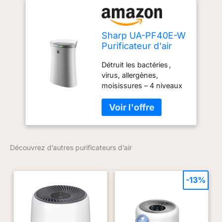
Sharp UA-PF40E-W
Purificateur d'air
Blanc, surface
Détruit les bactéries ,
30m2, 49 db, Blanc
virus, allergènes,
moisissures – 4 niveaux
de puissance – Surface
applicable jusqu'à 30 m²
éliminer les odeurs et
l'électricité statique
amélioration de
Découvrez d’autres purificateurs d’air
l'hydratation de la peau
Réduit les fines particules
dans l'air
-13%