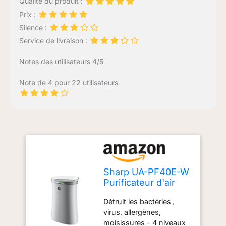
Qualité du produit :
Prix :
Silence :
Service de livraison :
Notes des utilisateurs 4/5
Note de 4 pour 22 utilisateurs
Sharp UA-PF40E-W
Purificateur d'air
Blanc, surface
Détruit les bactéries ,
30m2, 49 db, Blanc
virus, allergènes,
moisissures – 4 niveaux