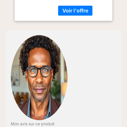
de puissance – Surface
applicable jusqu'à 30 m²
éliminer les odeurs et
l'électricité statique
amélioration de
l'hydratation de la peau
Réduit les fines particules
dans l'air
Mon avis sur ce produit