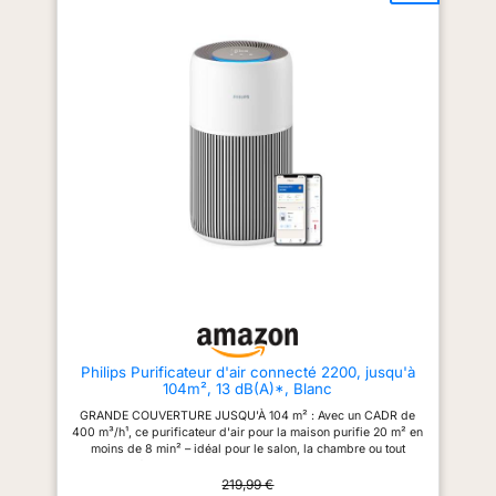
veille 25 dB , même les
VortexAir génère une forte
dormeurs légers peuvent
circulation d'air, purifie l'air à
s'endormir doucement; Et il
100% dans une pièce de 41
dispose de 3 vitesses,
mètres carrés en 12 minutes
choissez la vitesse turbo pour
(CADR 240m³/h) , convient aux
purifier l'air rapidement 7𝑾
chambres, salons, petites
É𝒄𝒐𝒏𝒐𝒎𝒊𝒆 𝒅'É𝒏𝒆𝒓𝒈𝒊𝒆: Tout en
pièces, cusines, bureaux, sous-
assurant l'effet de purification,
sols 𝑪𝒐𝒏𝒕𝒓ô𝒍𝒆𝒛 𝑽𝒐𝒕𝒓𝒆 𝑨𝒑𝒑𝒂𝒓𝒆𝒊𝒍 à
Core Mini économise également
𝑻𝒐𝒖𝒕 𝑴𝒐𝒎𝒆𝒏𝒕, 𝑵'𝒊𝒎𝒑𝒐𝒓𝒕𝒆 𝒐ù:
parfaitement l'énergie; avec une
Utilisez l'application ou
puissance nominale de
demandez à Alexa et à Google
0,007kWh, il coûte seulement
Assistant pour vérifier l'indice
0,013 euros par nuit (8 heures
de qualité de l'air
en mode veille) , vous aidant à
intérieur/extérieur, les incendies
minimiser la consommation
de forêt, et la durée de vie du
d'énergie 𝑨𝒓𝒐𝒎𝒂𝒕𝒉é𝒓𝒂𝒑𝒊𝒆
filtre; Vous pouvez aussi le
𝑺𝒖𝒓𝒑𝒓𝒆𝒏𝒂𝒏𝒕𝒆: Ajoutez quelques
programmer selon vos besoins
gouttes d'huiles (non compris)
avec l'application 𝑺𝒖𝒓𝒗𝒆𝒊𝒍𝒍𝒂𝒏𝒄𝒆
sur le tampon aromatique, ce
𝒅𝒆 𝒍𝒂 𝑸𝒖𝒂𝒍𝒊𝒕é 𝒅𝒆 𝒍'𝑨𝒊𝒓: Core 300S
qui vous aidera à améliorer le
est équipé d'un capteur laser
sommeil et à détendre votre
AirSight Plus Technology, qui
corps et votre esprit ; dites
surveille la qualité de l'air en
Philips Purificateur d'air connecté 2200, jusqu'à
adieu aux allergènes et aux
temps réel et fournit des
104m², 13 dB(A)*, Blanc
odeurs, laissez le parfum
informations via quatre halos
remplir votre belle maison
colorés; En Mode Automatique,
GRANDE COUVERTURE JUSQU'À 104 m² : Avec un CADR de
𝑭𝒂𝒄𝒊𝒍𝒆 à 𝑼𝒕𝒊𝒍𝒊𝒔𝒆𝒓: Vous pouvez
la vitesse du vent la plus
400 m³/h¹, ce purificateur d'air pour la maison purifie 20 m² en
facilement changer les vitesses
appropriée peut être adaptée en
moins de 8 min² – idéal pour le salon, la chambre ou tout
du ventilateur, allumer et
fonction de la qualité de l'air. Un
espace intérieur. PURIFICATEUR D’AIR SILENCIEUX, CONÇU
éteindre le purificateur d'air par
purificateur plus intuitif et plus
POUR UN FAIBLE NIVEAU SONORE : Grâce à la technologie
219,99 €
une touche simple sur le LED
intelligent qui améliore votre