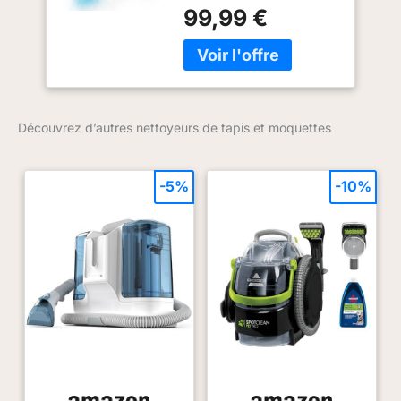
accrue pour une force
99,99 €
brossage et aspiration -
d'aspiration plus élevée
trois fonctions en une.
de 12 kPa. La poussière
Le rinçage en profondeur
et l'eau sale sont
dissout la couche interne
aspirées simultanément
de saleté, la brosse
et nettoient les textiles
haute densité peut
sans effort. Convient
pénétrer dans les
Découvrez d’autres nettoyeurs de tapis et moquettes
pour le nettoyage des
interstices des fibres,
tapis, canapés, coussins,
brosser les saletés
escaliers, sièges de
tenaces, et enfin, grâce à
-5%
-10%
voiture, tissus, etc
une aspiration puissante,
Capacité accrue du
aspirer la poussière et
réservoir d'eau : Capacité
l'eau sale, pour un
du réservoir d'eau propre
séchage rapide après le
: 1500 ml, capacité du
lavage sans longue
réservoir d'eau sale : 800
attente. En cas de
ml. La capacité accrue du
salissures tenaces, vous
réservoir d'eau réduit le
pouvez ajouter notre
nombre de remplissages
détergent fourni dans le
et de vidages et améliore
réservoir d'eau propre
l'efficacité du nettoyage
dans un rapport de 1:33
Conception de flotteur :