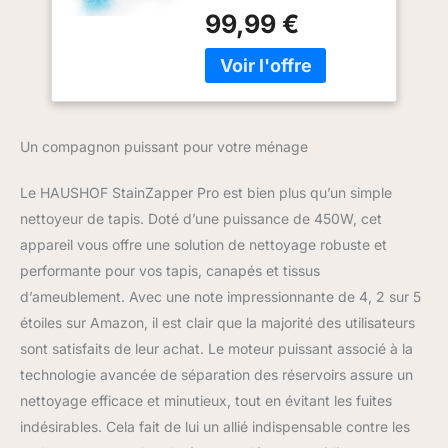
accrue pour une force
99,99 €
d'aspiration plus élevée
de 12 kPa. La poussière
et l'eau sale sont
aspirées simultanément
et nettoient les textiles
sans effort. Convient
Un compagnon puissant pour votre ménage
pour le nettoyage des
tapis, canapés, coussins,
Le HAUSHOF StainZapper Pro est bien plus qu’un simple
escaliers, sièges de
voiture, tissus, etc
nettoyeur de tapis. Doté d’une puissance de 450W, cet
Capacité accrue du
appareil vous offre une solution de nettoyage robuste et
réservoir d'eau : Capacité
performante pour vos tapis, canapés et tissus
du réservoir d'eau propre
d’ameublement. Avec une note impressionnante de 4, 2 sur 5
: 1500 ml, capacité du
étoiles sur Amazon, il est clair que la majorité des utilisateurs
réservoir d'eau sale : 800
ml. La capacité accrue du
sont satisfaits de leur achat. Le moteur puissant associé à la
réservoir d'eau réduit le
technologie avancée de séparation des réservoirs assure un
nombre de remplissages
nettoyage efficace et minutieux, tout en évitant les fuites
et de vidages et améliore
indésirables. Cela fait de lui un allié indispensable contre les
l'efficacité du nettoyage