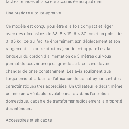
Conception de flotteur :
taches tenaces et la saleté accumulée au quotidien.
Le réservoir d'eau sale
est équipé de flotteurs
Une praticité à toute épreuve
qui servent de dispositif
de sécurité pour
Ce modèle est conçu pour être à la fois compact et léger,
empêcher les fuites dues
avec des dimensions de 38, 5 x 19, 6 x 30 cm et un poids de
à l'aspiration d'une trop
3, 85 kg, ce qui facilite énormément son déplacement et son
grande quantité d'eaux
rangement. Un autre atout majeur de cet appareil est la
usées. Lorsque les eaux
usées atteignent leur
longueur du cordon d’alimentation de 3 mètres qui vous
capacité maximale,
permet de couvrir une plus grande surface sans devoir
veuillez les vider à temps
changer de prise constamment. Les avis soulignent que
pour éviter que l'appareil
l’ergonomie et la facilité d’utilisation de ce nettoyeur sont des
ne cesse d'aspirer Tuyau
prolongé et tête de
caractéristiques très appréciées. Un utilisateur le décrit même
brosse améliorée : Avec
comme un « véritable révolutionnaire » dans l’entretien
un tuyau intégré de 160
domestique, capable de transformer radicalement la propreté
cm de long pour éliminer
des intérieurs.
les taches. Dispose
également d'une
Accessoires et efficacité
fonction de rangement
séparée pour le tuyau :