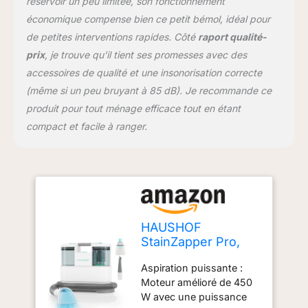
prolongé et tête de
réservoir un peu limitée, son fonctionnement
brosse améliorée : Avec
économique compense bien ce petit bémol, idéal pour
un tuyau intégré de 160
de petites interventions rapides. Côté
raport qualité-
cm de long pour éliminer
prix
, je trouve qu’il tient ses promesses avec des
les taches. Dispose
également d'une
accessoires de qualité et une insonorisation correcte
fonction de rangement
(même si un peu bruyant à 85 dB). Je recommande ce
séparée pour le tuyau :
produit pour tout ménage efficace tout en étant
enroulez le tuyau sur le
compact et facile à ranger.
support pour le ranger
facilement. Avec deux
têtes de brosse, une
grande tête de brosse et
une brosse spéciale pour
les joints des canapés,
qui fonctionnent
HAUSHOF
parfaitement ensemble et
StainZapper Pro,
conviennent au
Shampouineuse
nettoyage des taches
Aspiration puissante :
Canapé avec
dans tous les coins Idéal
Moteur amélioré de 450
Moteur Puissant de
pour un nettoyage en
W avec une puissance
450 W
profondeur : Rinçage,