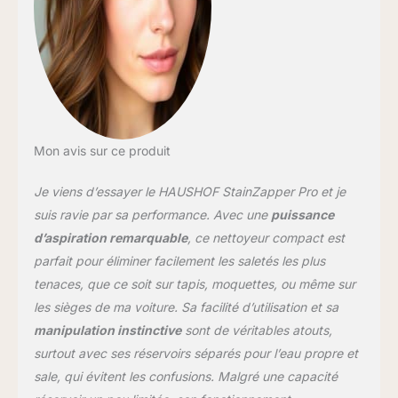
: 1500 ml, capacité du
réservoir d'eau sale : 800
ml. La capacité accrue du
réservoir d'eau réduit le
nombre de remplissages
et de vidages et améliore
l'efficacité du nettoyage
Conception de flotteur :
Mon avis sur ce produit
Le réservoir d'eau sale
est équipé de flotteurs
Je viens d’essayer le HAUSHOF StainZapper Pro et je
qui servent de dispositif
de sécurité pour
suis ravie par sa performance. Avec une
puissance
empêcher les fuites dues
d’aspiration remarquable
, ce nettoyeur compact est
à l'aspiration d'une trop
parfait pour éliminer facilement les saletés les plus
grande quantité d'eaux
tenaces, que ce soit sur tapis, moquettes, ou même sur
usées. Lorsque les eaux
usées atteignent leur
les sièges de ma voiture. Sa facilité d’utilisation et sa
capacité maximale,
manipulation instinctive
sont de véritables atouts,
veuillez les vider à temps
surtout avec ses réservoirs séparés pour l’eau propre et
pour éviter que l'appareil
sale, qui évitent les confusions. Malgré une capacité
ne cesse d'aspirer Tuyau