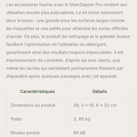
Les accessoires fournis avec le StainZapper Pro rendent son
enroulez le tuyau sur le
support pour le ranger
utilisation encore plus polyvalente. Le kit inclut notamment
facilement. Avec deux
deux brosses : une grande pour les surfaces larges comme
têtes de brosse, une
les moquettes et une petite pour atteindre les zones difficiles
grande tête de brosse et
d’accès. De plus, le produit de nettoyage et le gobelet doseur
une brosse spéciale pour
les joints des canapés,
facilitent l’optimisation de l’utilisation du détergent,
qui fonctionnent
garantissant ainsi des résultats toujours impeccables. Il est
parfaitement ensemble et
impressionnant de constater, d’après les avis clients, que
conviennent au
même les taches qui semblaient permanentes finissent par
nettoyage des taches
dans tous les coins Idéal
disparaître après quelques passages avec cet appareil.
pour un nettoyage en
profondeur : Rinçage,
Caractéristiques
Détails
brossage et aspiration -
trois fonctions en une.
Dimensions du produit
38, 5 x 19, 6 x 30 cm
Le rinçage en profondeur
dissout la couche interne
Poids
3, 85 kg
de saleté, la brosse
haute densité peut
Niveau sonore
85 dB
pénétrer dans les