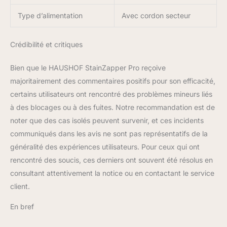
interstices des fibres,
brosser les saletés
Type d’alimentation
Avec cordon secteur
tenaces, et enfin, grâce à
une aspiration puissante,
Crédibilité et critiques
aspirer la poussière et
l'eau sale, pour un
Bien que le HAUSHOF StainZapper Pro reçoive
séchage rapide après le
lavage sans longue
majoritairement des commentaires positifs pour son efficacité,
attente. En cas de
certains utilisateurs ont rencontré des problèmes mineurs liés
salissures tenaces, vous
à des blocages ou à des fuites. Notre recommandation est de
pouvez ajouter notre
noter que des cas isolés peuvent survenir, et ces incidents
détergent fourni dans le
réservoir d'eau propre
communiqués dans les avis ne sont pas représentatifs de la
dans un rapport de 1:33
généralité des expériences utilisateurs. Pour ceux qui ont
entre le détergent et l'eau
rencontré des soucis, ces derniers ont souvent été résolus en
(à l'aide du gobelet
consultant attentivement la notice ou en contactant le service
doseur de 50 ml fourni)
pour obtenir un
client.
nettoyage en profondeur
parfait
En bref