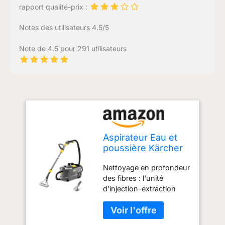
rapport qualité-prix :
Notes des utilisateurs 4.5/5
Note de 4.5 pour 291 utilisateurs
Aspirateur Eau et
poussière Kärcher
Puzzi 10/1, pour
Nettoyage en profondeur
Tissus
des fibres : l'unité
d'ameublement et
d'injection-extraction
Surfaces Textiles,
Puzzi 10/1 est idéale pour
réservoir d'eau
nettoyer les tapis et les
Propre : 10 l,
revêtements de sol
Volume de