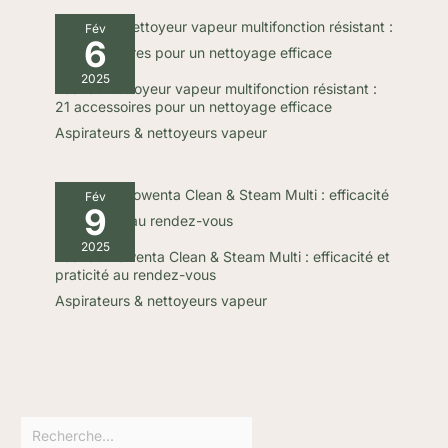
nettoyeur parfaitement adapté
aux salissures du quotidien.
Fév
CONÇU POUR DURER : Inclut
6
une garantie fabricant de 2 ans,
ainsi qu'un embout pour taches
2025
tenaces de 10 cm, un outil
Test du nettoyeur vapeur multifonction résistant :
HydroRinse, un accessoire
21 accessoires pour un nettoyage efficace
multi-surfaces et un flacon de
236 ml de formule BISSELL
Aspirateurs & nettoyeurs vapeur
Spot & Stain Oxy. Tout ce qu'il
faut pour une propreté
impeccable.
Fév
9
2025
Test du Rowenta Clean & Steam Multi : efficacité et
praticité au rendez-vous
Aspirateurs & nettoyeurs vapeur