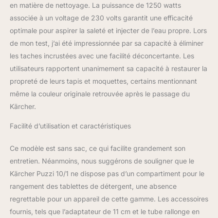
en matière de nettoyage. La puissance de 1250 watts
et durable : la pompe
associée à un voltage de 230 volts garantit une efficacité
efficace et la turbine
puissante assurent un
optimale pour aspirer la saleté et injecter de l’eau propre. Lors
nettoyage optimal et une
de mon test, j’ai été impressionnée par sa capacité à éliminer
longue durée de vie. Sa
les taches incrustées avec une facilité déconcertante. Les
conception robuste
utilisateurs rapportent unanimement sa capacité à restaurer la
protège l'appareil des
chocs et des impacts.
propreté de leurs tapis et moquettes, certains mentionnant
Contenu de la livraison :
même la couleur originale retrouvée après le passage du
Kärcher Puzzi 10/1,
Kärcher.
flexible d'aspiration et de
pulvérisation de 2,5 m de
Facilité d’utilisation et caractéristiques
long, récipient 2 en 1
pour eau propre/sale,
Ce modèle est sans sac, ce qui facilite grandement son
pistolet d'aspiration et de
entretien. Néanmoins, nous suggérons de souligner que le
pulvérisation, tube
d'aspiration et de
Kärcher Puzzi 10/1 ne dispose pas d’un compartiment pour le
pulvérisation, buse de
rangement des tablettes de détergent, une absence
sol (240 mm), buse pour
regrettable pour un appareil de cette gamme. Les accessoires
meubles rembourrés
fournis, tels que l’adaptateur de 11 cm et le tube rallonge en