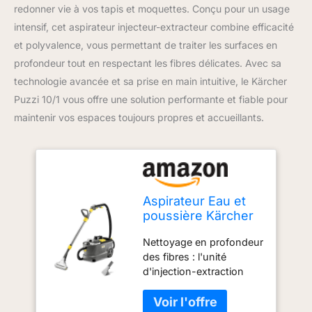
redonner vie à vos tapis et moquettes. Conçu pour un usage
intensif, cet aspirateur injecteur-extracteur combine efficacité
et polyvalence, vous permettant de traiter les surfaces en
profondeur tout en respectant les fibres délicates. Avec sa
technologie avancée et sa prise en main intuitive, le Kärcher
Puzzi 10/1 vous offre une solution performante et fiable pour
maintenir vos espaces toujours propres et accueillants.
Aspirateur Eau et
poussière Kärcher
Puzzi 10/1, pour
Nettoyage en profondeur
Tissus
des fibres : l'unité
d'ameublement et
d'injection-extraction
Surfaces Textiles,
Puzzi 10/1 est idéale pour
réservoir d'eau
nettoyer les tapis et les
Propre : 10 l,