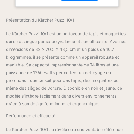
revêtements de sol
Volume de
textiles, les meubles
pulvérisation : 1
rembourrés, les sièges
l/Min, rendement
Présentation du Kärcher Puzzi 10/1
de véhicules, les chaises
surfacique : 20-25
de bureau et autres
m2/h
surfaces textiles Haute
Le Kärcher Puzzi 10/1 est un nettoyeur de tapis et moquettes
puissance d'aspiration :
qui se distingue par sa polyvalence et son efficacité. Avec ses
l'eau de nettoyage et les
dimensions de 32 x 70,5 x 43,5 cm et un poids de 10,7
saletés détachées sont
kilogrammes, il se présente comme un appareil robuste et
immédiatement et
efficacement aspirées.
maniable. Sa capacité impressionnante de 74 litres et une
Les surfaces nettoyées
puissance de 1250 watts permettent un nettoyage en
sont rapidement sèches
profondeur, que ce soit pour des tapis, des moquettes ou
et praticables. Nettoyage
même des sièges de voiture. Disponible en noir et jaune, ce
confortable des tapis : la
buse de sol de 240 mm
modèle s’intègre facilement dans divers environnements
de large permet un angle
grâce à son design fonctionnel et ergonomique.
d'aspiration optimal avec
la lèvre d'aspiration
Performance et efficacité
flexible pour un
nettoyage efficace et un
Le Kärcher Puzzi 10/1 se révèle être une véritable référence
séchage rapide. Robuste