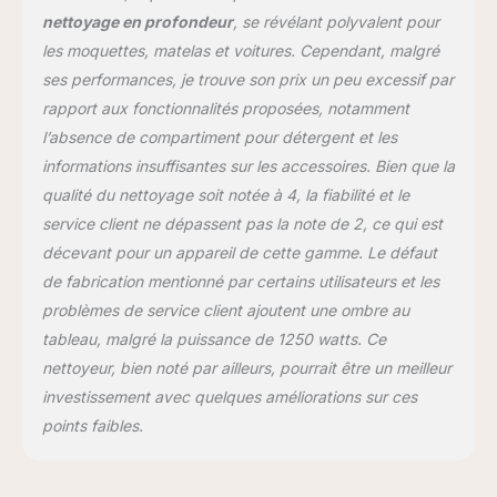
et durable : la pompe
nettoyage en profondeur
, se révélant polyvalent pour
efficace et la turbine
les moquettes, matelas et voitures. Cependant, malgré
puissante assurent un
nettoyage optimal et une
ses performances, je trouve son prix un peu excessif par
longue durée de vie. Sa
rapport aux fonctionnalités proposées, notamment
conception robuste
l’absence de compartiment pour détergent et les
protège l'appareil des
informations insuffisantes sur les accessoires. Bien que la
chocs et des impacts.
Contenu de la livraison :
qualité du nettoyage soit notée à 4, la fiabilité et le
Kärcher Puzzi 10/1,
service client ne dépassent pas la note de 2, ce qui est
flexible d'aspiration et de
décevant pour un appareil de cette gamme. Le défaut
pulvérisation de 2,5 m de
de fabrication mentionné par certains utilisateurs et les
long, récipient 2 en 1
pour eau propre/sale,
problèmes de service client ajoutent une ombre au
pistolet d'aspiration et de
tableau, malgré la puissance de 1250 watts. Ce
pulvérisation, tube
nettoyeur, bien noté par ailleurs, pourrait être un meilleur
d'aspiration et de
investissement avec quelques améliorations sur ces
pulvérisation, buse de
sol (240 mm), buse pour
points faibles.
meubles rembourrés