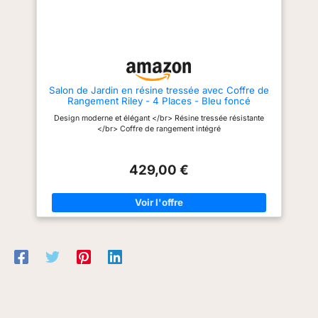
(canapé double), 120kg
qualité, ce salon résiste aux
résine tressée de notre salon
(canapé simple), 30kg
intempéries et ne demande que
jardin résiste aux éléments et
peu d’entretien, assurant une
est facile à entretenir,
table). Montage
utilisation durable en extérieur.
garantissant une longévité
nécessaire.
Installation facile et entretien
exceptionnelle. Ce salon jardin
simplifié : Grâce à la notice
exterieur est parfait pour
fournie, le montage se fait
meubler avec style et durabilité
rapidement et sans difficulté.
votre balcon, véranda ou jardin
Salon de Jardin en résine tressée avec Coffre de
L’entretien est tout aussi simple
d'hiver. POLYVALENCE ET
Rangement Riley - 4 Places - Bleu foncé
: un chiffon humide suffit.
FONCTIONNALITÉ: L'ensemble
L’ensemble est livré en 3 colis
table chaise jardin de notre
Design moderne et élégant </br> Résine tressée résistante
pour une mise en place sans
salon exterieur s'adapte
</br> Coffre de rangement intégré
tracas. Dimensions : Fauteuil
parfaitement à diverses
double : 135 L × 67 P × 60,5 H
configurations. Utilisable
cm Fauteuil 60 L × 67 P × 60,5
comme table balcon ou table
H cm Table basse : 61 L × 61 P
jardin exterieur, il est idéal pour
429,00 €
× 37,5 H cm
accueillir jusqu'à 8 personnes,
que ce soit pour des repas ou
des moments de convivialité.
PRATIQUE ET PROTECTEUR: En
plus de son style et confort,
notre salon de jardin inclut une
housse de remisage. Cette
protection supplémentaire,
spécialement conçue pour des
meubles jardin exterieur,
garantit la pérennité de votre
investissement, permettant à
votre salon de résister aux
intempéries saisonnières.