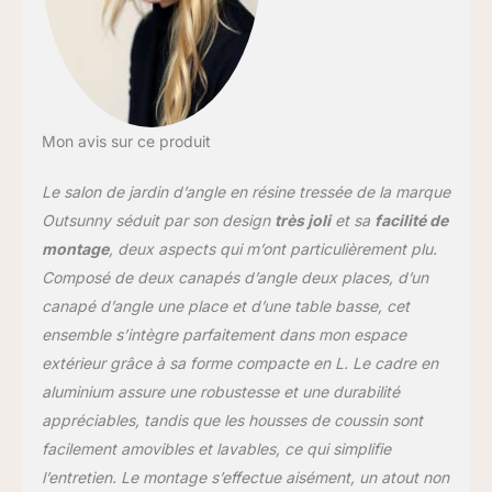
modules de canapé sont
équipés de coussins
d'assise de 10 cm
d'épaisseur et de
coussins de dossier de
15 cm d'épaisseur pour
assurer votre confort et
Mon avis sur ce produit
celui de vos invités à tout
moment. Les housses de
Le salon de jardin d’angle en résine tressée de la marque
coussin avec fermeture
Outsunny séduit par son design
très joli
et sa
facilité de
éclair sont amovibles et
montage
, deux aspects qui m’ont particulièrement plu.
lavables. SOLIDE ET
Composé de deux canapés d’angle deux places, d’un
DURABLE : Ensemble
avec cadre métallique à
canapé d’angle une place et d’une table basse, cet
revêtement en poudre
ensemble s’intègre parfaitement dans mon espace
pour résister aux
extérieur grâce à sa forme compacte en L. Le cadre en
intempéries et à la rouille.
aluminium assure une robustesse et une durabilité
Enveloppé dans de
l'osier PE rond créant
appréciables, tandis que les housses de coussin sont
une double couche pour
facilement amovibles et lavables, ce qui simplifie
la force et la durabilité.
l’entretien. Le montage s’effectue aisément, un atout non
SPÉCIFICATIONS : Dim.