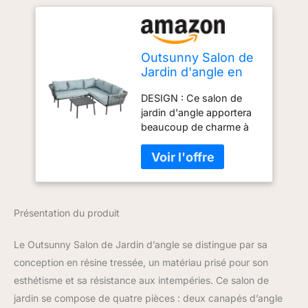
Outsunny Salon de
Jardin d'angle en
résine tressée 4
DESIGN : Ce salon de
pièces avec 2
jardin d'angle apportera
canapé d'angle 2
beaucoup de charme à
Places + 1 canapé
votre extérieur. Il trouvera
d'angle 1 Place +
facilement sa place sur
Table Basse
dans votre jardin, votre
Coussins Inclus
terrasse et pourquoi pas
Cadre en Aluminium
votre balcon. ENSEMBLE
Gris
Présentation du produit
SALON DE JARDIN
COMPLET : Ensemble
salon de jardin d'angle 5
Le Outsunny Salon de Jardin d’angle se distingue par sa
places 3 pièces, doté
conception en résine tressée, un matériau prisé pour son
d'un canapé 3 places,
esthétisme et sa résistance aux intempéries. Ce salon de
d'une méridienne 2
jardin se compose de quatre pièces : deux canapés d’angle
places et d'une table