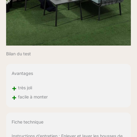
Bilan du test
Avantages
+
très joli
+
facile à monter
Fiche technique
Instructions d’entretien : Enlever et laver les housses de