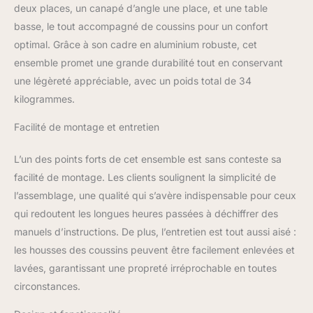
basse. GRAND
deux places, un canapé d’angle une place, et une table
CONFORT : Les 3
basse, le tout accompagné de coussins pour un confort
modules de canapé sont
optimal. Grâce à son cadre en aluminium robuste, cet
équipés de coussins
ensemble promet une grande durabilité tout en conservant
d'assise de 10 cm
d'épaisseur et de
une légèreté appréciable, avec un poids total de 34
coussins de dossier de
kilogrammes.
15 cm d'épaisseur pour
assurer votre confort et
Facilité de montage et entretien
celui de vos invités à tout
moment. Les housses de
L’un des points forts de cet ensemble est sans conteste sa
coussin avec fermeture
facilité de montage. Les clients soulignent la simplicité de
éclair sont amovibles et
l’assemblage, une qualité qui s’avère indispensable pour ceux
lavables. SOLIDE ET
DURABLE : Ensemble
qui redoutent les longues heures passées à déchiffrer des
avec cadre métallique à
manuels d’instructions. De plus, l’entretien est tout aussi aisé :
revêtement en poudre
les housses des coussins peuvent être facilement enlevées et
pour résister aux
lavées, garantissant une propreté irréprochable en toutes
intempéries et à la rouille.
Enveloppé dans de
circonstances.
l'osier PE rond créant