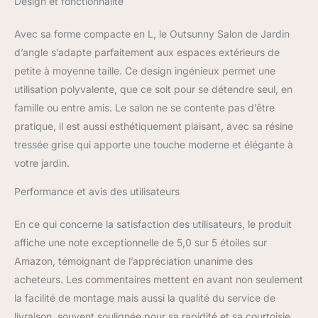
Design et fonctionnalité
une double couche pour
la force et la durabilité.
SPÉCIFICATIONS : Dim.
Avec sa forme compacte en L, le Outsunny Salon de Jardin
canapé d'angle double :
d’angle s’adapte parfaitement aux espaces extérieurs de
120L x 71l x 65H cm, Dim.
petite à moyenne taille. Ce design ingénieux permet une
canapé d'angle : 71L x 71l
utilisation polyvalente, que ce soit pour se détendre seul, en
x 65H cm, Dim. table
basse : 60L x 60l x 40H
famille ou entre amis. Le salon ne se contente pas d’être
cm. Charge max. : 240kg
pratique, il est aussi esthétiquement plaisant, avec sa résine
(canapé double), 120kg
tressée grise qui apporte une touche moderne et élégante à
(canapé simple), 30kg
votre jardin.
table). Montage
nécessaire.
Performance et avis des utilisateurs
En ce qui concerne la satisfaction des utilisateurs, le produit
affiche une note exceptionnelle de 5,0 sur 5 étoiles sur
Amazon, témoignant de l’appréciation unanime des
acheteurs. Les commentaires mettent en avant non seulement
la facilité de montage mais aussi la qualité du service de
livraison, souvent soulignée pour sa rapidité et sa courtoisie.