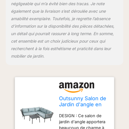
négligeable qui m’a évité bien des tracas. Je note
canapé d'angle double :
120L x 71l x 65H cm, Dim.
également que la livraison s’est déroulée avec une
canapé d'angle : 71L x 71l
amabilité exemplaire. Toutefois, je regrette l’absence
x 65H cm, Dim. table
d’information sur la disponibilité des pièces détachées,
basse : 60L x 60l x 40H
un détail qui pourrait rassurer à long terme. En somme,
cm. Charge max. : 240kg
(canapé double), 120kg
cet ensemble est un choix judicieux pour ceux qui
(canapé simple), 30kg
recherchent à la fois esthétisme et praticité dans leur
table). Montage
mobilier de jardin.
nécessaire.
Outsunny Salon de
Jardin d'angle en
résine tressée 4
DESIGN : Ce salon de
pièces avec 2
jardin d'angle apportera
canapé d'angle 2
beaucoup de charme à
Places + 1 canapé