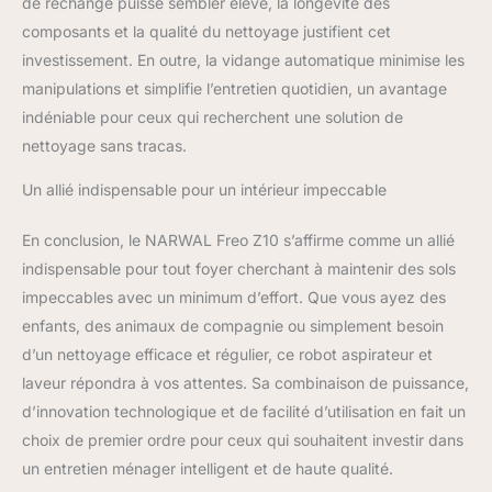
de rechange puisse sembler élevé, la longévité des
sérénité assurée.
composants et la qualité du nettoyage justifient cet
Nettoyage Intelligent
Tapis: S'adapte aux tapis
investissement. En outre, la vidange automatique minimise les
et sols. Idéal pour les
manipulations et simplifie l’entretien quotidien, un avantage
foyers avec tapis et
indéniable pour ceux qui recherchent une solution de
animaux, NARWAL Freo
nettoyage sans tracas.
Z10 détecte les tapis,
augmente sa puissance
Un allié indispensable pour un intérieur impeccable
d'aspiration et soulève la
serpillière de 12 mm pour
En conclusion, le NARWAL Freo Z10 s’affirme comme un allié
les garder bien au sec.
Des sols durs aux tapis
indispensable pour tout foyer cherchant à maintenir des sols
(poils courts/longs), il
impeccables avec un minimum d’effort. Que vous ayez des
adapte ses stratégies
enfants, des animaux de compagnie ou simplement besoin
pour un nettoyage sans
d’un nettoyage efficace et régulier, ce robot aspirateur et
effort de toute la maison.
laveur répondra à vos attentes. Sa combinaison de puissance,
d’innovation technologique et de facilité d’utilisation en fait un
choix de premier ordre pour ceux qui souhaitent investir dans
un entretien ménager intelligent et de haute qualité.