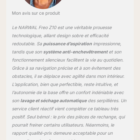
propres avec Edge-
Swing et serpillière
Mon avis sur ce produit
extensible qui atteint
murs, coins et bords là
Le NARWAL Freo Z10 est une véritable prouesse
où les robots
traditionnels échouent.
technologique, alliant design sobre et efficacité
Avec une pression 8 N,
redoutable. Sa
puissance d’aspiration
impressionne,
NARWAL Freo Z10 offre
tandis que son
système anti-enchevêtrement
et son
une performance pour
fonctionnement silencieux facilitent la vie au quotidien.
éliminer les taches
tenaces (résidus
Grâce à sa navigation précise et à son évitement des
séchés), et laisse les sols
obstacles, il se déplace avec agilité dans mon intérieur.
plus propres avec moins
L’application, bien que perfectible, reste intuitive, et
de traces. Détection
l’autonomie de la base offre un confort indéniable avec
Intelligente Saletés:
Détecte le niveau de
son
lavage et séchage automatique
des serpillières. Un
saleté et nettoie à
service client réactif vient compléter ce tableau très
nouveau les zones très
positif. Seul bémol : le prix des pièces de rechange, qui
sales. NARWAL Freo Z10
pourrait freiner certains utilisateurs. Néanmoins, le
DirtSense surveille les
résultats et identifie les
rapport qualité-prix demeure acceptable pour un
zones critiques. En cas