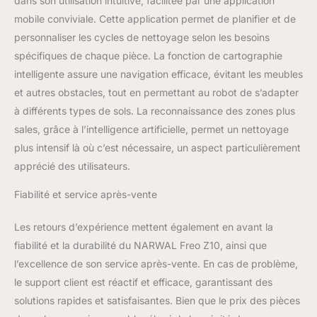
dans son utilisation intuitive, facilitée par une application
propagation pour un
mobile conviviale. Cette application permet de planifier et de
nettoyage plus
personnaliser les cycles de nettoyage selon les besoins
hygiénique de tout votre
spécifiques de chaque pièce. La fonction de cartographie
intérieur. Station 8-en-1:
Entretien mains libres,
intelligente assure une navigation efficace, évitant les meubles
ultra-silencieuses.
et autres obstacles, tout en permettant au robot de s’adapter
NARWAL Freo Z10
à différents types de sols. La reconnaissance des zones plus
station collecte
sales, grâce à l’intelligence artificielle, permet un nettoyage
automatiquement la
poussière jusqu'à 120
plus intensif là où c’est nécessaire, un aspect particulièrement
jours, distribue la
apprécié des utilisateurs.
solution et auto-
entretient le système. Le
Fiabilité et service après-vente
lavage dynamique à l'eau
chaude (45-75°C)
Les retours d’expérience mettent également en avant la
élimine graisses et
fiabilité et la durabilité du NARWAL Freo Z10, ainsi que
résidus, et le séchage à
l’excellence de son service après-vente. En cas de problème,
l'air chaud 40°C réduit
l'humidité et les odeurs.
le support client est réactif et efficace, garantissant des
Fonctionnement
solutions rapides et satisfaisantes. Bien que le prix des pièces
silencieux dès 56 dB(A),