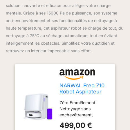
solution innovante et efficace pour alléger votre charge
mentale. Grâce à ses 15000 Pa de puissance, son système
anti-enchevêtrement et ses fonctionnalités de nettoyage à
haute température, cet aspirateur robot se charge de tout, du
nettoyage à 75°C au séchage automatique, tout en évitant
intelligemment les obstacles. Simplifiez votre quotidien et
retrouvez un intérieur impeccable sans effort.
NARWAL Freo Z10
Robot Aspirateur
Laveur, 15 000 Pa,
Zéro Emmêlement:
Brosse Anti-
Nettoyage sans
emmêlement
enchevêtrement,
élimination profonde.
499,00 €
NARWAL Freo Z10