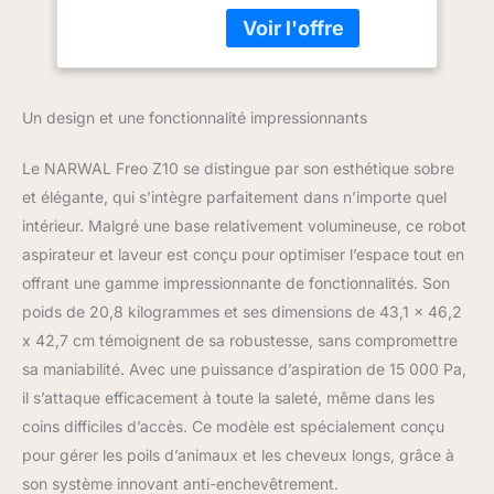
DualFlow anti-
enchevêtrement sépare
et élimine cheveux longs
et poils via 2 brosses
latérales et 1 brosse anti-
Un design et une fonctionnalité impressionnants
enchevêtrement,
réduisant leur entretien.
Le NARWAL Freo Z10 se distingue par son esthétique sobre
Avec une aspiration 15
000 Pa, NARWAL Freo
et élégante, qui s’intègre parfaitement dans n’importe quel
Z10 robot aspirateur
intérieur. Malgré une base relativement volumineuse, ce robot
capture la poussière, les
aspirateur et laveur est conçu pour optimiser l’espace tout en
débris, la litière et les
offrant une gamme impressionnante de fonctionnalités. Son
poils d'animaux sur les
poids de 20,8 kilogrammes et ses dimensions de 43,1 x 46,2
sols et tapis, efficacité
jusqu'à 99%. Nettoyage
x 42,7 cm témoignent de sa robustesse, sans compromettre
de Bord et Coin: Aucun
sa maniabilité. Avec une puissance d’aspiration de 15 000 Pa,
recoin oublié, aucune
il s’attaque efficacement à toute la saleté, même dans les
saleté tenace. Sols plus
coins difficiles d’accès. Ce modèle est spécialement conçu
propres avec Edge-
Swing et serpillière
pour gérer les poils d’animaux et les cheveux longs, grâce à
extensible qui atteint
son système innovant anti-enchevêtrement.