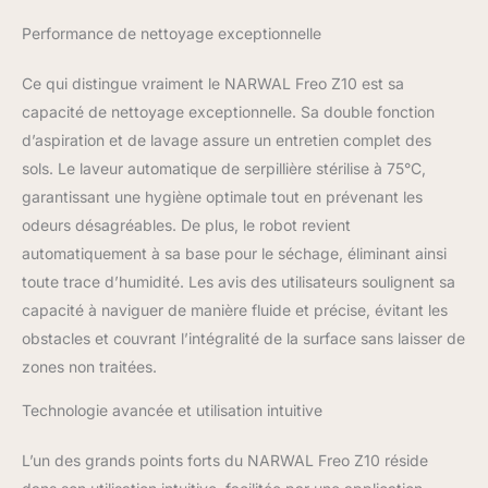
murs, coins et bords là
où les robots
Performance de nettoyage exceptionnelle
traditionnels échouent.
Avec une pression 8 N,
Ce qui distingue vraiment le NARWAL Freo Z10 est sa
NARWAL Freo Z10 offre
capacité de nettoyage exceptionnelle. Sa double fonction
une performance pour
d’aspiration et de lavage assure un entretien complet des
éliminer les taches
tenaces (résidus
sols. Le laveur automatique de serpillière stérilise à 75°C,
séchés), et laisse les sols
garantissant une hygiène optimale tout en prévenant les
plus propres avec moins
odeurs désagréables. De plus, le robot revient
de traces. Détection
automatiquement à sa base pour le séchage, éliminant ainsi
Intelligente Saletés:
Détecte le niveau de
toute trace d’humidité. Les avis des utilisateurs soulignent sa
saleté et nettoie à
capacité à naviguer de manière fluide et précise, évitant les
nouveau les zones très
obstacles et couvrant l’intégralité de la surface sans laisser de
sales. NARWAL Freo Z10
zones non traitées.
DirtSense surveille les
résultats et identifie les
Technologie avancée et utilisation intuitive
zones critiques. En cas
de salissures graves,
L’un des grands points forts du NARWAL Freo Z10 réside
NARWAL Freo Z10 relave
et réessuie, évitant la