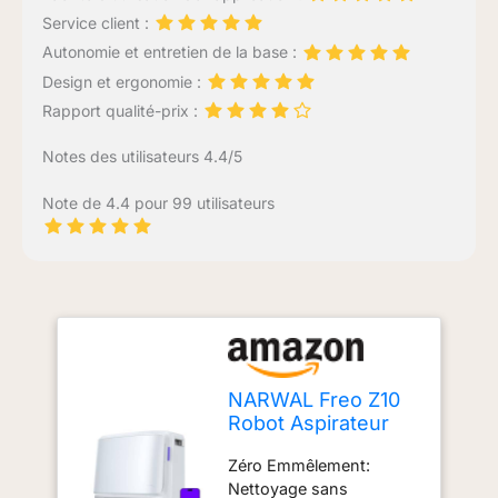
Service client :
Autonomie et entretien de la base :
Design et ergonomie :
Rapport qualité-prix :
Notes des utilisateurs 4.4/5
Note de 4.4 pour 99 utilisateurs
NARWAL Freo Z10
Robot Aspirateur
Laveur, 15 000 Pa,
Zéro Emmêlement:
Brosse Anti-
Nettoyage sans
emmêlement