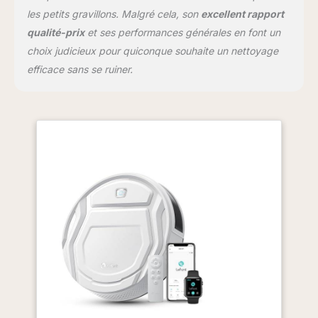
minutes et revient automatiquement à la
les petits gravillons. Malgré cela, son
excellent rapport
station de charge lorsque le nettoyage est
terminé ou que la batterie est faible.
qualité-prix
et ses performances générales en font un
Application intelligente et commandes
choix judicieux pour quiconque souhaite un nettoyage
vocales : le robot aspirateur Lefant M210P
efficace sans se ruiner.
peut être contrôlé via les applications Alexa
et Google Home et les commandes vocales.
Grâce à l'application Lefant, vous pouvez
surveiller le chemin de nettoyage, créer des
plans de nettoyage, régler la puissance
d'aspiration, modifier les modes de
nettoyage, et bien plus encore. Remarque :
prend uniquement en charge le Wi-Fi 2,4
GHz.