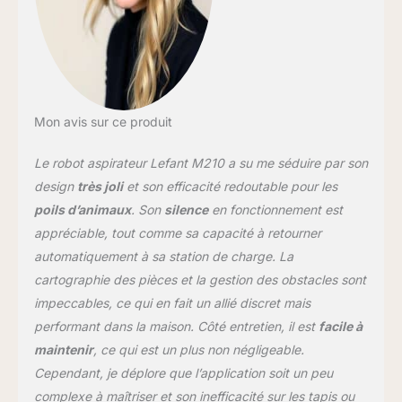
maison peut être nettoyé en profondeur, le
nettoyage n'a jamais été aussi simple !
Technologie FreeMove 3.0 : avec capteurs
infrarouges 6D intégrés pour éviter les
collisions et fournir une détection
environnementale complète à 720 degrés au
lieu des collisions mécaniques. En réduisant
Mon avis sur ce produit
la taille, le robot aspirateur peut éviter les
obstacles plus facilement et réduire les
Le robot aspirateur Lefant M210 a su me séduire par son
interférences causées par l'usure, la
design
très joli
et son efficacité redoutable pour les
déformation et l'accumulation de poussière.
poils d’animaux
. Son
silence
en fonctionnement est
Peut détecter les escaliers pour éviter les
appréciable, tout comme sa capacité à retourner
chutes et surmonter facilement les tapis.
Conception compacte : une conception
automatiquement à sa station de charge. La
intégrée d'un diamètre de seulement 28 cm
cartographie des pièces et la gestion des obstacles sont
et d'une épaisseur de 7,8 cm, spécialement
impeccables, ce qui en fait un allié discret mais
conçue pour les espaces étroits tels que les
performant dans la maison. Côté entretien, il est
facile à
lits, les canapés et les coins pour éviter les
pincements, une couverture élevée et des
maintenir
, ce qui est un plus non négligeable.
taux de défaillance extrêmement faibles. La
Cependant, je déplore que l’application soit un peu
durée de vie de la batterie peut atteindre 100
complexe à maîtriser et son inefficacité sur les tapis ou