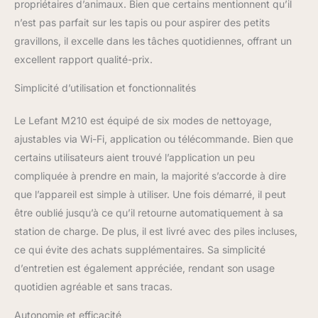
propriétaires d’animaux. Bien que certains mentionnent qu’il
intégrée d'un diamètre de seulement 28 cm
n’est pas parfait sur les tapis ou pour aspirer des petits
et d'une épaisseur de 7,8 cm, spécialement
gravillons, il excelle dans les tâches quotidiennes, offrant un
conçue pour les espaces étroits tels que les
lits, les canapés et les coins pour éviter les
excellent rapport qualité-prix.
pincements, une couverture élevée et des
Simplicité d’utilisation et fonctionnalités
taux de défaillance extrêmement faibles. La
durée de vie de la batterie peut atteindre 100
minutes et revient automatiquement à la
Le Lefant M210 est équipé de six modes de nettoyage,
station de charge lorsque le nettoyage est
ajustables via Wi-Fi, application ou télécommande. Bien que
terminé ou que la batterie est faible.
certains utilisateurs aient trouvé l’application un peu
Application intelligente et commandes
compliquée à prendre en main, la majorité s’accorde à dire
vocales : le robot aspirateur Lefant M210P
peut être contrôlé via les applications Alexa
que l’appareil est simple à utiliser. Une fois démarré, il peut
et Google Home et les commandes vocales.
être oublié jusqu’à ce qu’il retourne automatiquement à sa
Grâce à l'application Lefant, vous pouvez
station de charge. De plus, il est livré avec des piles incluses,
surveiller le chemin de nettoyage, créer des
ce qui évite des achats supplémentaires. Sa simplicité
plans de nettoyage, régler la puissance
d'aspiration, modifier les modes de
d’entretien est également appréciée, rendant son usage
nettoyage, et bien plus encore. Remarque :
quotidien agréable et sans tracas.
prend uniquement en charge le Wi-Fi 2,4
GHz.
Autonomie et efficacité