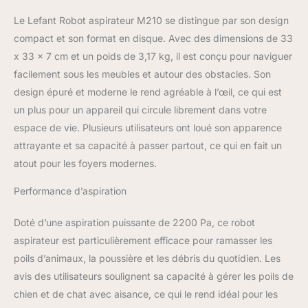
plus approfondi. Six modes de nettoyage : la
plupart des aspirateurs robots commerciaux
Le Lefant Robot aspirateur M210 se distingue par son design
nettoient de manière aléatoire. En
compact et son format en disque. Avec des dimensions de 33
comparaison, le robot aspirateur Lefant
x 33 x 7 cm et un poids de 3,17 kg, il est conçu pour naviguer
dispose de six modes de nettoyage : Auto,
facilement sous les meubles et autour des obstacles. Son
Zone, Spot, Edge, Programmation et
Contrôle directionnel. Avec le triple système
design épuré et moderne le rend agréable à l’œil, ce qui est
de nettoyage, chaque recoin de votre
un plus pour un appareil qui circule librement dans votre
maison peut être nettoyé en profondeur, le
espace de vie. Plusieurs utilisateurs ont loué son apparence
nettoyage n'a jamais été aussi simple !
attrayante et sa capacité à passer partout, ce qui en fait un
Technologie FreeMove 3.0 : avec capteurs
infrarouges 6D intégrés pour éviter les
atout pour les foyers modernes.
collisions et fournir une détection
Performance d’aspiration
environnementale complète à 720 degrés au
lieu des collisions mécaniques. En réduisant
la taille, le robot aspirateur peut éviter les
Doté d’une aspiration puissante de 2200 Pa, ce robot
obstacles plus facilement et réduire les
aspirateur est particulièrement efficace pour ramasser les
interférences causées par l'usure, la
poils d’animaux, la poussière et les débris du quotidien. Les
déformation et l'accumulation de poussière.
avis des utilisateurs soulignent sa capacité à gérer les poils de
Peut détecter les escaliers pour éviter les
chutes et surmonter facilement les tapis.
chien et de chat avec aisance, ce qui le rend idéal pour les
Conception compacte : une conception