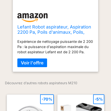
Lefant Robot aspirateur, Aspiration
2200 Pa, Poils d'animaux, Poils,
sols, poussière, Nettoyage de la
Expérience de nettoyage puissante de 2 200
Maison, autonomie de 120 Min, 6
Pa : la puissance d'aspiration maximale du
Modes de Nettoyage, Wi-
robot aspirateur Lefant est de 2 200 Pa.
FI/Application/télécommande, M210
Élimine sans effort les poils d'animaux, la
poussière et même le sable. Le robot
aspirateur ramasse efficacement la nourriture
pour chiens et les litières pour chats, détecte
automatiquement les tapis et augmente la
Découvrez d’autres robots aspirateurs M210
puissance d'aspiration pour un nettoyage
plus approfondi. Six modes de nettoyage : la
plupart des aspirateurs robots commerciaux
nettoient de manière aléatoire. En
-70%
-5%
comparaison, le robot aspirateur Lefant
dispose de six modes de nettoyage : Auto,