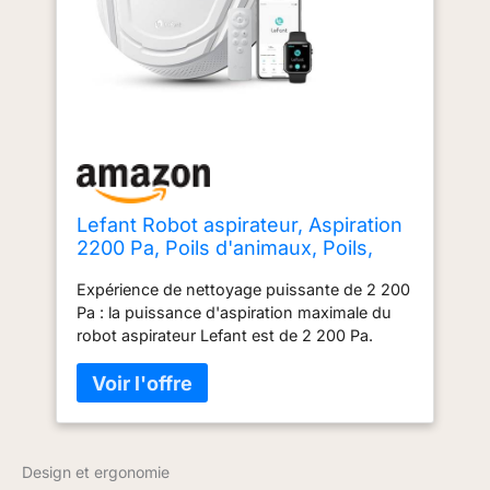
Lefant Robot aspirateur, Aspiration
2200 Pa, Poils d'animaux, Poils,
sols, poussière, Nettoyage de la
Expérience de nettoyage puissante de 2 200
Maison, autonomie de 120 Min, 6
Pa : la puissance d'aspiration maximale du
Modes de Nettoyage, Wi-
robot aspirateur Lefant est de 2 200 Pa.
FI/Application/télécommande, M210
Élimine sans effort les poils d'animaux, la
poussière et même le sable. Le robot
aspirateur ramasse efficacement la nourriture
pour chiens et les litières pour chats, détecte
automatiquement les tapis et augmente la
Design et ergonomie
puissance d'aspiration pour un nettoyage