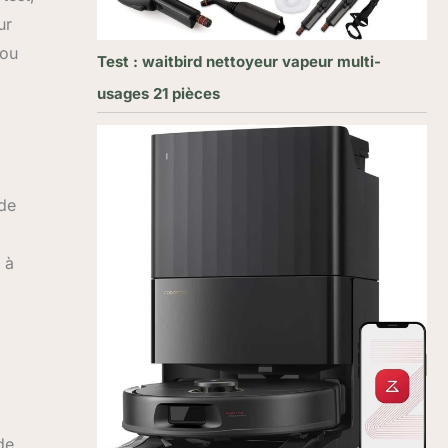
ur
 ou
Test : waitbird nettoyeur vapeur multi-
usages 21 pièces
 de
 à
de