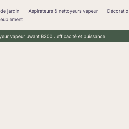
de jardin
Aspirateurs & nettoyeurs vapeur
Décoratio
meublement
yeur vapeur uwant B200 : efficacité et puissance