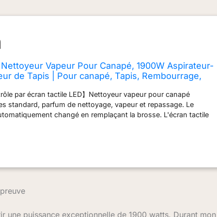
ettoyeur Vapeur Pour Canapé, 1900W Aspirateur-
eur de Tapis | Pour canapé, Tapis, Rembourrage,
00Pa,74dB
ôle par écran tactile LED】Nettoyeur vapeur pour canapé
s standard, parfum de nettoyage, vapeur et repassage. Le
tomatiquement changé en remplaçant la brosse. L'écran tactile
mprend plusieurs voyants d'état. 【Stérilisation et élimination des
 température de 99°】Shampouineuse canape peut nettoyer
bactéries cachées avec une vapeur haute température, mais
e le mode vapeur n'est pas adapté aux surfaces en cuir.
2000Pa et capacité de 1500ml d'eau】Nettoyeurs tapis et
uissante aspiration de 12000Pa, absorbant facilement les poils,
 Le réservoir d'eau et le réservoir d'eau usée ont une capacité de
épreuve
 y a également un réservoir de liquide de nettoyage de 200ml.
atique en un clic et dosage automatique du liquide de
 une puissance exceptionnelle de 1900 watts. Durant mon 
tant du liquide de nettoyage dans le réservoir aspirateur