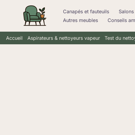
Aller
Canapés et fauteuils
Salons 
au
Autres meubles
Conseils a
contenu
Accueil
Aspirateurs & nettoyeurs vapeur
Test du netto