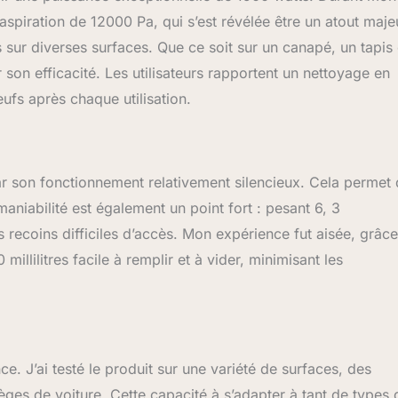
 canapé de 200 ml, le mode automatique de parfum du
’aspiration de 12000 Pa, qui s’est révélée être un atout maje
is permet de réaliser le dosage automatique du liquide de
s sur diverses surfaces. Que ce soit sur un canapé, un tapis
'eau. De plus, nettoyeur vapeur peut être nettoyé
 son efficacité. Les utilisateurs rapportent un nettoyage en
 en appuyant sur un bouton. 【Ensemble d'accessoires】Unité
de brosse en tissu à vapeur, mode d'emploi*1, carte de service
ufs après chaque utilisation.
pport de tête de brosse*1, support de tuyau*1, gant résistant à la
ire de nettoyage pour surfaces dures, module de repassage
aire nécessaire) Veuillez noter : Le mode de repassage
 supplémentaire d'une tête de repassage pour pouvoir être
r son fonctionnement relativement silencieux. Cela permet
vapeur du B200 a une puissance de 1900 W, tandis que le mode
une puissance de 500 W.
aniabilité est également un point fort : pesant 6, 3
s recoins difficiles d’accès. Mon expérience fut aisée, grâce
llilitres facile à remplir et à vider, minimisant les
 J’ai testé le produit sur une variété de surfaces, des
ges de voiture. Cette capacité à s’adapter à tant de types 