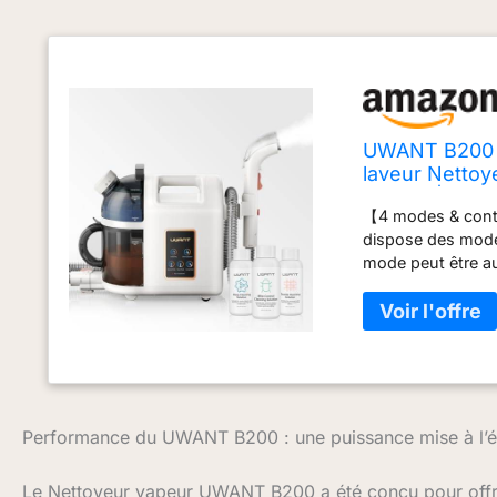
UWANT B200 N
laveur Nettoy
Voiture | 120
【4 modes & contr
dispose des mode
mode peut être au
LED intelligent co
acariens à haute
efficacement les 
veuillez noter qu
【Aspiration de 1
moquettes a une p
la poussière, etc.
Performance du UWANT B200 : une puissance mise à l’
1500ml chacun. Il
【Nettoyage autom
Le Nettoyeur vapeur UWANT B200 a été conçu pour offrir
nettoyage】En ajou