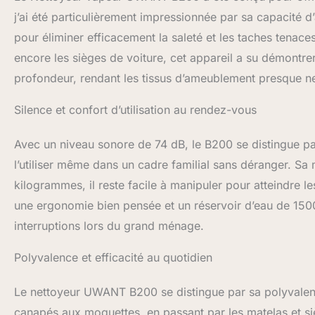
vapeur nettoyeur
j’ai été particulièrement impressionnée par sa capacité d
shampouineuse tap
pour éliminer efficacement la saleté et les taches tenace
nettoyage et de l
encore les sièges de voiture, cet appareil a su démontrer
automatiquement
principale1, tête 
profondeur, rendant les tissus d’ameublement presque ne
après-vente*1, su
chaleur, accesso
Silence et confort d’utilisation au rendez-vous
(achat supplément
nécessite l'achat
Avec un niveau sonore de 74 dB, le B200 se distingue pa
utilisé.Le mode 
standard n'a qu'
l’utiliser même dans un cadre familial sans déranger. Sa m
kilogrammes, il reste facile à manipuler pour atteindre le
une ergonomie bien pensée et un réservoir d’eau de 1500 mi
interruptions lors du grand ménage.
Polyvalence et efficacité au quotidien
Le nettoyeur UWANT B200 se distingue par sa polyvalence.
canapés aux moquettes, en passant par les matelas et siè