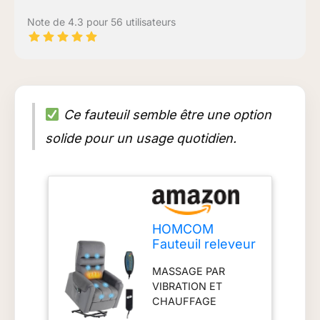
Note de 4.3 pour 56 utilisateurs
Ce fauteuil semble être une option
solide pour un usage quotidien.
HOMCOM
Fauteuil releveur
électrique
MASSAGE PAR
Massage
VIBRATION ET
Vibration Chaleur
CHAUFFAGE
Gris foncé
LOMBAIRE : Ce