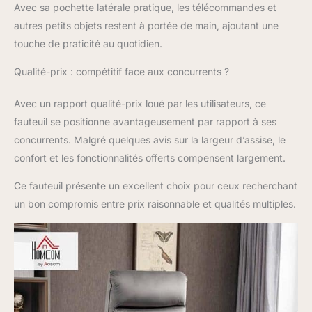
CONFORTABLE : Le
Avec sa pochette latérale pratique, les télécommandes et
revêtement aspect
autres petits objets restent à portée de main, ajoutant une
velours confère à ce
touche de praticité au quotidien.
fauteuil releveur
électrique douceur et
Qualité-prix : compétitif face aux concurrents ?
élégance, tandis que sa
structure en acier
Avec un rapport qualité-prix loué par les utilisateurs, ce
garantit robustesse et
stabilité. Offrez-vous
fauteuil se positionne avantageusement par rapport à ses
un véritable cocon de
concurrents. Malgré quelques avis sur la largeur d’assise, le
confort et de style pour
confort et les fonctionnalités offerts compensent largement.
une utilisation
quotidienne.
Ce fauteuil présente un excellent choix pour ceux recherchant
INFORMATIONS SUR
un bon compromis entre prix raisonnable et qualités multiples.
LE FAUTEUIL
RELEVEUR
ÉLECTRIQUE :
Dimensions debout :
79l x 97P x 103H cm.
Dimensions incliné : 79l
x 153P x 80H cm.
Dimensions relevé : 78l