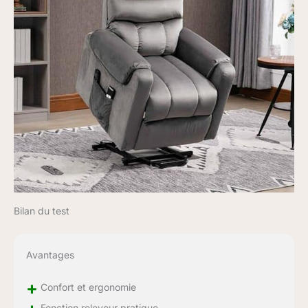
x 84P x 133H cm.
Charge max.
recommandée : 150 kg.
Montage nécessaire,
simple et rapide.
Bilan du test
Avantages
+
Confort et ergonomie
Fonction releveur pratique