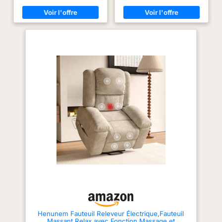
réduite pour un
de 90° à 160°, avec repose-
de 90° à 160°, avec repose-
pieds extensible, idéal pour
pieds extensible, idéal pour
quotidien facilité et
lire, se reposer ou regarder un
lire, se reposer ou regarder un
plus autonome.
film 【Massage et chauffage】
film 【Massage et chauffage】
8 points de massage vibrants +
8 points de massage vibrants +
INCLINAISON : Avec
fonction chauffante, soulageant
fonction chauffante, soulageant
une inclinaison allant
les douleurs dorsales et la
les douleurs dorsales et la
jusqu'à 135° et un
fatigue musculaire 【Sac de
fatigue musculaire 【Sac de
rangemen】Ce fauteuil de
rangemen】Ce fauteuil de
repose-pieds intégré,
massage relaxant est livré avec
massage relaxant est livré avec
ce fauteuil de
un sac de rangement intégré qui
un sac de rangement intégré qui
peut être utilisé pour ranger des
peut être utilisé pour ranger des
relaxation s'ajuste à
télécommandes, des magazines
télécommandes, des magazines
tous vos besoins de
ou d'autres objets 【Design
ou d'autres objets 【Design
confort : lecture,
ergonomique】Tissu en lin
ergonomique】Tissu en lin
respirant, rembourrage épais,
respirant, rembourrage épais,
télévision ou sieste.
porte-gobelets et poche latérale
porte-gobelets et poche latérale
Étendez vos jambes
pour un rangement pratique
pour un rangement pratique
【Assemblage rapide】Livré en
【Assemblage rapide】Livré en
pour une expérience
2 colis, pas besoin d'outils,
2 colis, pas besoin d'outils,
de relaxation sur-
montage simple en quelques
montage simple en quelques
mesure, selon vos
étapes
étapes
envies. SOLIDE ET
CONFORTABLE : Le
revêtement aspect
velours confère à ce
fauteuil releveur
Henunem Fauteuil Releveur Électrique,Fauteuil
Massant Relax avec Fonction Massage et