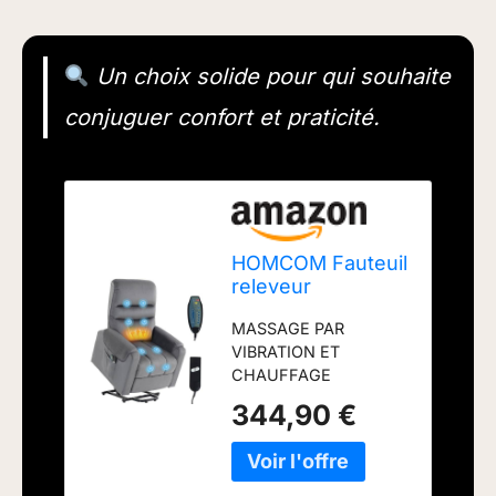
Un choix solide pour qui souhaite
conjuguer confort et praticité.
HOMCOM Fauteuil
releveur
électrique
MASSAGE PAR
Massage Vibration
VIBRATION ET
Chaleur Gris foncé
CHAUFFAGE
LOMBAIRE : Ce fauteuil
344,90 €
inclinable électrique est
équipé de huit points
de massage par
vibration couvrant