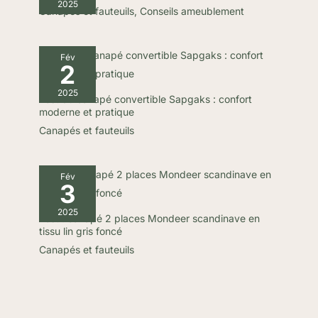
2025
Canapés et fauteuils
,
Conseils ameublement
kg. Montage
nécessaire, simple et
rapide.
Fév
2
2025
Test du canapé convertible Sapgaks : confort
moderne et pratique
Canapés et fauteuils
Fév
3
2025
Test : canapé 2 places Mondeer scandinave en
tissu lin gris foncé
Canapés et fauteuils