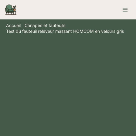
Aller
Rechercher
au
contenu
Accueil
Canapés et fauteuils
Test du fauteuil releveur massant HOMCOM en velours gris