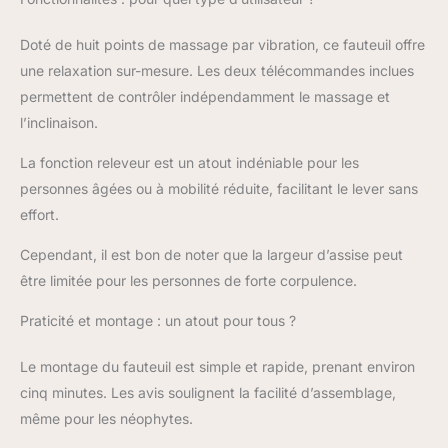
Ce fauteuil releveur
convient parfaitement
Doté de huit points de massage par vibration, ce fauteuil offre
aux seniors ou aux
une relaxation sur-mesure. Les deux télécommandes inclues
personnes à mobilité
réduite pour un
permettent de contrôler indépendamment le massage et
quotidien facilité et plus
l’inclinaison.
autonome.
INCLINAISON : Avec
La fonction releveur est un atout indéniable pour les
une inclinaison allant
personnes âgées ou à mobilité réduite, facilitant le lever sans
jusqu'à 135° et un
effort.
repose-pieds intégré,
ce fauteuil de relaxation
Cependant, il est bon de noter que la largeur d’assise peut
s'ajuste à tous vos
être limitée pour les personnes de forte corpulence.
besoins de confort :
lecture, télévision ou
Praticité et montage : un atout pour tous ?
sieste. Étendez vos
jambes pour une
expérience de
Le montage du fauteuil est simple et rapide, prenant environ
relaxation sur-mesure,
cinq minutes. Les avis soulignent la facilité d’assemblage,
selon vos envies.
même pour les néophytes.
SOLIDE ET