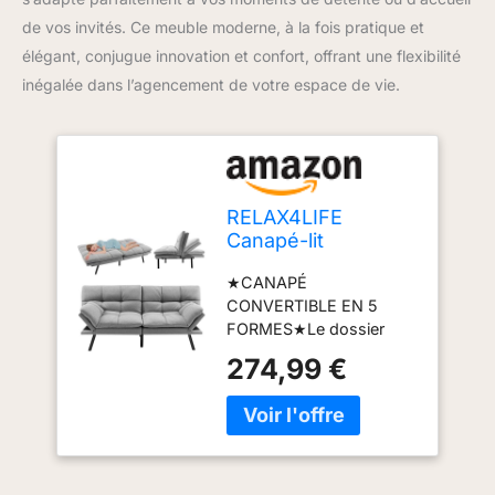
de vos invités. Ce meuble moderne, à la fois pratique et
élégant, conjugue innovation et confort, offrant une flexibilité
inégalée dans l’agencement de votre espace de vie.
RELAX4LIFE
Canapé-lit
Convertible 5-en-1
★CANAPÉ
avec Dossier
CONVERTIBLE EN 5
Réglables à 3
FORMES★Le dossier
Niveaux |
présente un angle de
Accoudoirs
274,99 €
réglage sur 3 niveaux
Réglables à 4
(105°, 145°, 180°) et les
Niveaux| Pieds en
accoudoirs peuvent être
Métal, Canapé-Lit
levés ou abaissés
Moderne à Dossier
jusqu'à 4 positions, ce
Divisé en Mousse à
qui facilite la