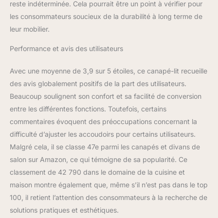
canapé-lit convertible est
reste indéterminée. Cela pourrait être un point à vérifier pour
équipé de 6 pieds en
les consommateurs soucieux de la durabilité à long terme de
métal robuste qui
leur mobilier.
apportent une forte
capacité de poids
Performance et avis des utilisateurs
jusqu'à 273 kg, afin que
vous puissiez vous
Avec une moyenne de 3,9 sur 5 étoiles, ce canapé-lit recueille
asseoir, vous pencher,
des avis globalement positifs de la part des utilisateurs.
vous allonger sur le
futon en toute confiance.
Beaucoup soulignent son confort et sa facilité de conversion
En outre, les housses de
entre les différentes fonctions. Toutefois, certains
protection sous les pieds
commentaires évoquent des préoccupations concernant la
évitent tout glissement et
difficulté d’ajuster les accoudoirs pour certains utilisateurs.
protègent votre sol des
rayures indésirables.
Malgré cela, il se classe 47e parmi les canapés et divans de
★ASSEMBLAGE EN 3
salon sur Amazon, ce qui témoigne de sa popularité. Ce
ÉTAPES★Le canapé-lit
classement de 42 790 dans le domaine de la cuisine et
futon ne nécessite pas
maison montre également que, même s’il n’est pas dans le top
d'assemblage expert et
peut être installé en
100, il retient l’attention des consommateurs à la recherche de
seulement 3 étapes :
solutions pratiques et esthétiques.
dépliez les coussins,