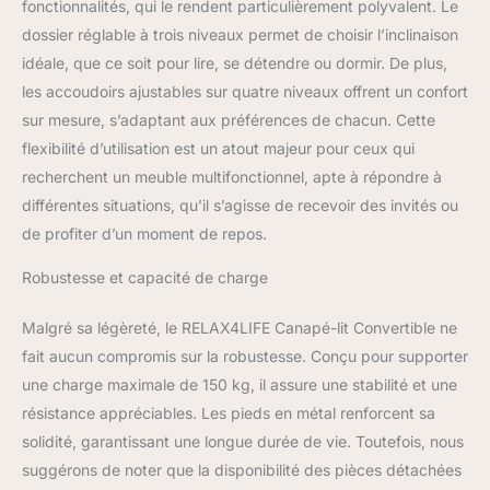
fonctionnalités, qui le rendent particulièrement polyvalent. Le
assurent un confort
dossier réglable à trois niveaux permet de choisir l’inclinaison
exceptionnel. Le plaisir
du luxe vous attend, ici
idéale, que ce soit pour lire, se détendre ou dormir. De plus,
même ! ★APPLICABLE À
les accoudoirs ajustables sur quatre niveaux offrent un confort
DIVERSES
sur mesure, s’adaptant aux préférences de chacun. Cette
OCCASIONS★C'est un
flexibilité d’utilisation est un atout majeur pour ceux qui
compagnon parfait pour
un moment de détente
recherchent un meuble multifonctionnel, apte à répondre à
confortable. Si vous
différentes situations, qu’il s’agisse de recevoir des invités ou
souhaitez laisser vos
de profiter d’un moment de repos.
amis passer la nuit,
dépliez simplement le
Robustesse et capacité de charge
canapé à plat. Avec sa
taille compacte et son
Malgré sa légèreté, le RELAX4LIFE Canapé-lit Convertible ne
design polyvalent, ce
fait aucun compromis sur la robustesse. Conçu pour supporter
canapé-lit futon sera un
ajout utile et peu
une charge maximale de 150 kg, il assure une stabilité et une
encombrant au salon, au
résistance appréciables. Les pieds en métal renforcent sa
bureau, à l'appartement.
solidité, garantissant une longue durée de vie. Toutefois, nous
★CONSTRUCTION
suggérons de noter que la disponibilité des pièces détachées
ULTRA STABLE★Le