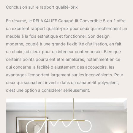
trouvez tous les
Conclusion sur le rapport qualité-prix
accessoires dans la
poche inférieure zippée,
En résumé, le RELAX4LIFE Canapé-lit Convertible 5-en-1 offre
puis fixez les pieds du
un excellent rapport qualité-prix pour ceux qui recherchent un
canapé. Si nécessaire,
meuble à la fois esthétique et fonctionnel. Son design
vous pouvez essuyer la
poussière et le garder
moderne, couplé à une grande flexibilité d’utilisation, en fait
propre avec un chiffon
un choix judicieux pour un intérieur contemporain. Bien que
doux.
certains points pourraient être améliorés, notamment en ce
qui concerne la facilité d’ajustement des accoudoirs, les
avantages l’emportent largement sur les inconvénients. Pour
ceux qui souhaitent investir dans un canapé-lit polyvalent,
c’est une option à considérer sérieusement.