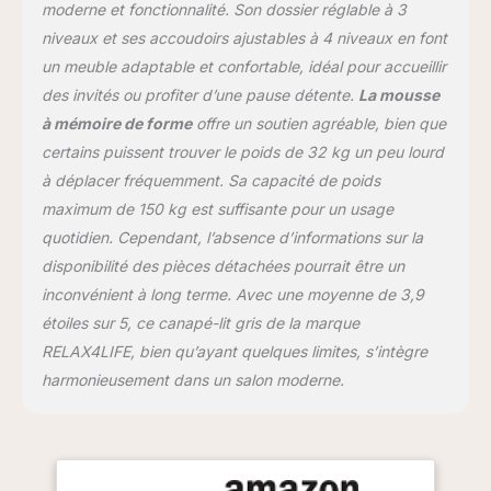
mémoire de forme de 6,5
moderne et fonctionnalité. Son dossier réglable à 3
cm d'épaisseur, qui
niveaux et ses accoudoirs ajustables à 4 niveaux en font
assurent un confort
un meuble adaptable et confortable, idéal pour accueillir
exceptionnel. Le plaisir
du luxe vous attend, ici
des invités ou profiter d’une pause détente.
La mousse
même ! ★APPLICABLE À
à mémoire de forme
offre un soutien agréable, bien que
DIVERSES
certains puissent trouver le poids de 32 kg un peu lourd
OCCASIONS★C'est un
à déplacer fréquemment. Sa capacité de poids
compagnon parfait pour
un moment de détente
maximum de 150 kg est suffisante pour un usage
confortable. Si vous
quotidien. Cependant, l’absence d’informations sur la
souhaitez laisser vos
disponibilité des pièces détachées pourrait être un
amis passer la nuit,
inconvénient à long terme. Avec une moyenne de 3,9
dépliez simplement le
canapé à plat. Avec sa
étoiles sur 5, ce canapé-lit gris de la marque
taille compacte et son
RELAX4LIFE, bien qu’ayant quelques limites, s’intègre
design polyvalent, ce
harmonieusement dans un salon moderne.
canapé-lit futon sera un
ajout utile et peu
encombrant au salon, au
bureau, à l'appartement.
★CONSTRUCTION