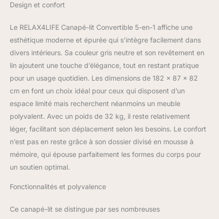
Mémoire
Design et confort
transformation du
canapé en canapé
Le RELAX4LIFE Canapé-lit Convertible 5-en-1 affiche une
lounge, un canapé à
dossier divisé, un lit et un
esthétique moderne et épurée qui s’intègre facilement dans
canapé paresseux au
divers intérieurs. Sa couleur gris neutre et son revêtement en
sol. De plus, les
lin ajoutent une touche d’élégance, tout en restant pratique
accoudoirs peuvent
pour un usage quotidien. Les dimensions de 182 x 87 x 82
servir d’oreillers pour
cm en font un choix idéal pour ceux qui disposent d’un
soutenir votre cou
pendant votre sieste.
espace limité mais recherchent néanmoins un meuble
★RESTEZ DANS LE
polyvalent. Avec un poids de 32 kg, il reste relativement
CONFORT★Recouvert
léger, facilitant son déplacement selon les besoins. Le confort
de tissu polyester doux
n’est pas en reste grâce à son dossier divisé en mousse à
semblable à du lin, le
canapé futon est très
mémoire, qui épouse parfaitement les formes du corps pour
doux pour la peau et
un soutien optimal.
respirant. Le dossier et
l'assise rembourrés sont
Fonctionnalités et polyvalence
remplis de mousse à
mémoire de forme de 6,5
Ce canapé-lit se distingue par ses nombreuses
cm d'épaisseur, qui