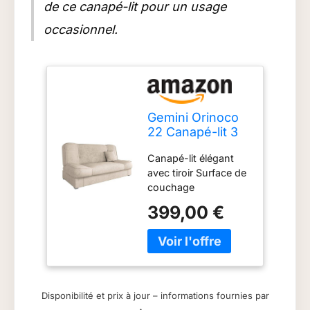
de ce canapé-lit pour un usage
occasionnel.
Gemini Orinoco
22 Canapé-lit 3
Places, avec
Canapé-lit élégant
Coffre de lit,
avec tiroir Surface de
Convertible,
couchage
rembourré,
absolument plane :
Couleurs au
399,00 €
175 x 104 cm Pieds
Choix
en plastique de
couleur argent Le
canapé n'est pas
autonome. Le dos du
meuble est recouvert
Disponibilité et prix à jour – informations fournies par
du tissu "Wigofil" Les