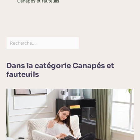
Canapés et fauteuils
ce lit rangement 140x200 !
【Assemblage Aisé & SAV
Réactif】Livrée avec les
instructions illustrées étape par
étape et le kit d'installation
nécessaire, vous pouvez
assembler ce lit double
140x200 sans prise la tête.
N'hésitez pas à nous contacter
en cas de question, AOGLLATI
s'engage à vous fournir un SAV
très professionnel et à l'écoute !
Dans la catégorie Canapés et
fauteuils