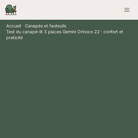
Aller
Rechercher
au
contenu
Accueil
Canapés et fauteuils
Test du canapé-lit 3 places Gemini Orinoco 22 : confort et
praticité