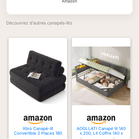
Amazon
meubles rembourrés
sont amenés à
l'appartement. Le
Découvrez d’autres canapés-lits
montage simple doit
être effectué par le
client lui-même.
Xbro Canapé-lit
AOGLLATI Canapé lit 140
Convertible 2 Places 180
x 200, Lit Coffre 140 x
x 130 x 20cm, Canapé
200 avec LED et Ports