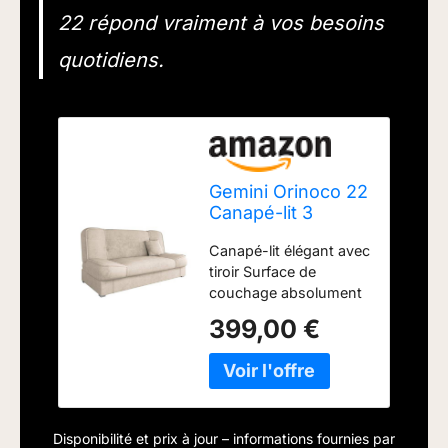
22 répond vraiment à vos besoins
quotidiens.
Gemini Orinoco 22
Canapé-lit 3
Places, avec
Canapé-lit élégant avec
Coffre de lit,
tiroir Surface de
Convertible,
couchage absolument
rembourré,
plane : 175 x 104 cm
Couleurs au Choix
399,00 €
Pieds en plastique de
couleur argent Le
canapé n'est pas
autonome. Le dos du
meuble est recouvert
Disponibilité et prix à jour – informations fournies par
du tissu "Wigofil" Les