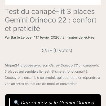
Test du canapé-lit 3 places
Gemini Orinoco 22 : confort
et praticité
Par
Basile Leroyer
/
17 février 2026
/
3 minutes de lecture
5/5 - (6 votes)
Mirjan24
propose avec son
Gemini Orinoco 22
un canapé-lit
3 places qui semble allier esthétisme et fonctionnalité.
Découvrons ensemble ce produit qui pourrait bien répondre à
vos attentes en matière de mobilier convertible.
Déterminez si le Gemini Orinoco