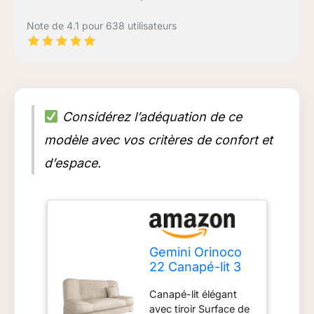
Note de 4.1 pour 638 utilisateurs
Considérez l’adéquation de ce
modèle avec vos critères de confort et
d’espace.
Gemini Orinoco
22 Canapé-lit 3
Places, avec
Canapé-lit élégant
Coffre de lit,
avec tiroir Surface de
Convertible,