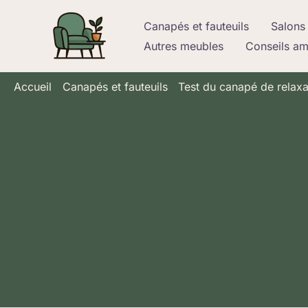
Aller
Canapés et fauteuils
Salons 
au
Autres meubles
Conseils a
contenu
Accueil
Canapés et fauteuils
Test du canapé de relaxa