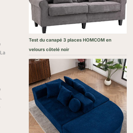
Test du canapé 3 places HOMCOM en
e
velours côtelé noir
 La
e
.
n