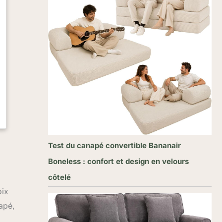
Test du canapé convertible Bananair
Boneless : confort et design en velours
côtelé
oix
napé,