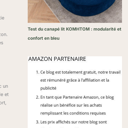
ie
Test du canapé lit KOMHTOM : modularité et
zon.
confort en bleu
es
c un
e et
ort,