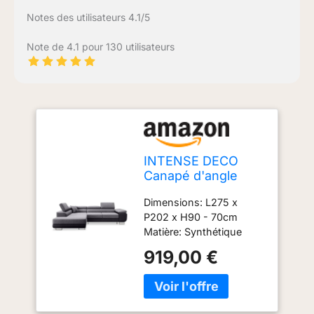
Notes des utilisateurs 4.1/5
Note de 4.1 pour 130 utilisateurs
INTENSE DECO
Canapé d'angle
Gauche Convertible
Dimensions: L275 x
Marius Gris et Noir
P202 x H90 - 70cm
Matière: Synthétique
(Polyuréthane); Tissu
919,00 €
(100% Polyester)
Livraison en France
Métropolitaine
uniquement hors Corse.