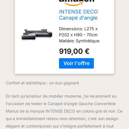
INTENSE DECO
Canapé d'angle
Gauche Convertible
Dimensions: L275 x
Marius Gris et Noir
P202 x H90 - 70cm
Matière: Synthétique
(Polyuréthane); Tissu
919,00 €
(100% Polyester)
Livraison en France
Métropolitaine
uniquement hors Corse.
Livraison au pas de porte
Confort et esthétique : un duo gagnant
de votre domicile (rez-
de-chaussée).
En tant qu’amateur de mobilier moderne, j’ai récemment eu
l’occasion de tester le Canapé d’angle Gauche Convertible
Marius de la marque INTENSE DECO en coloris gris et noir. Ce
qui a immédiatement retenu mon attention, c’est son design
élégant et contemporain qui s’intègre parfaitement à tout