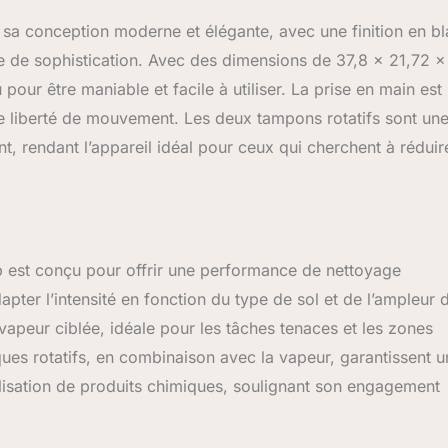
 sols durs Shark Steam Mop, 4 tampons Dirt Grip lavables en
a conception moderne et élégante, avec une finition en b
isables (2 jeux). Cordon d'alimentation de 8 m (prise UE). Hauteur
3kg. Couleur : blanc/gris
he de sophistication. Avec des dimensions de 37,8 x 21,72 x
our être maniable et facile à utiliser. La prise en main est
de liberté de mouvement. Les deux tampons rotatifs sont un
t, rendant l’appareil idéal pour ceux qui cherchent à réduir
 est conçu pour offrir une performance de nettoyage
pter l’intensité en fonction du type de sol et de l’ampleur d
vapeur ciblée, idéale pour les tâches tenaces et les zones
ques rotatifs, en combinaison avec la vapeur, garantissent 
tilisation de produits chimiques, soulignant son engagement