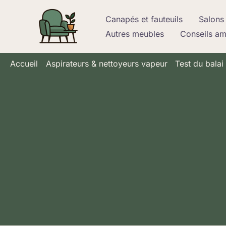
Aller
Canapés et fauteuils
Salons 
au
Autres meubles
Conseils a
contenu
Accueil
Aspirateurs & nettoyeurs vapeur
Test du balai