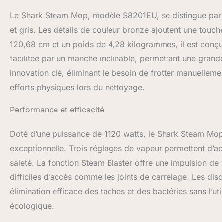
balai vapeur pour
Le Shark Steam Mop, modèle S8201EU, se distingue par s
machine et réutil
: 119 cm. Poids : 
et gris. Les détails de couleur bronze ajoutent une touc
120,68 cm et un poids de 4,28 kilogrammes, il est conçu p
facilitée par un manche inclinable, permettant une gran
innovation clé, éliminant le besoin de frotter manuellemen
efforts physiques lors du nettoyage.
Performance et efficacité
Doté d’une puissance de 1120 watts, le Shark Steam Mop
exceptionnelle. Trois réglages de vapeur permettent d’ada
saleté. La fonction Steam Blaster offre une impulsion de 
difficiles d’accès comme les joints de carrelage. Les dis
élimination efficace des taches et des bactéries sans l’u
écologique.