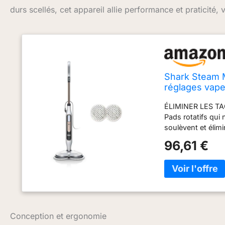
durs scellés, cet appareil allie performance et praticité,
Shark Steam M
réglages vapeu
rotatifs, utili
ÉLIMINER LES TA
S8201EU
Pads rotatifs qui 
soulèvent et élimi
NETTOIE ET ASSAI
96,61 €
puissance de la 
conditions d'essai
foyer à l'autre)
un jet de vapeur 
automatiques du
UTILISER : Convien
pierre. Tampons d
Conception et ergonomie
amovible. Cordon 