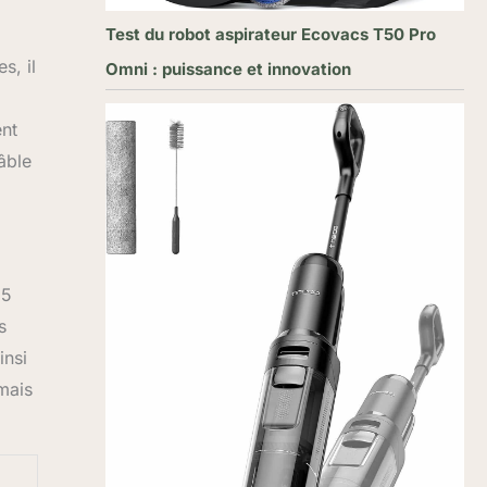
Test du robot aspirateur Ecovacs T50 Pro
s, il
Omni : puissance et innovation
ent
âble
 5
s
insi
 mais