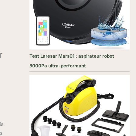
r
Test Laresar Mars01 : aspirateur robot
5000Pa ultra-performant
is
ls