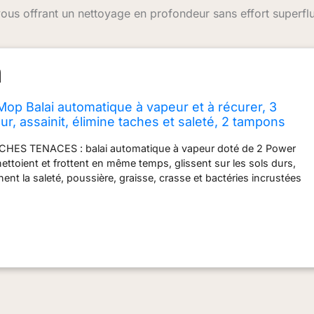
 vous offrant un nettoyage en profondeur sans effort superflu
op Balai automatique à vapeur et à récurer, 3
r, assainit, élimine taches et saleté, 2 tampons
sation sur tous les sols durs scellés, blanc et gris,
CHES TENACES : balai automatique à vapeur doté de 2 Power
nettoient et frottent en même temps, glissent sur les sols durs,
nent la saleté, poussière, graisse, crasse et bactéries incrustées
NIT : jusqu'à 99,9 % des germes et bactéries grâce à la
vapeur. (Les études d'assainissement ont été menées dans des
 contrôlées. Les conditions et les résultats peuvent varier d'un
 MODE NETTOYEUR VAPEUR : éliminez les taches tenaces grâce à
supplémentaire. Passez facilement de l'un à l'autre des 3 réglages
 balai vapeur : LÉGER, NORMAL et EN PROFONDEUR FACILE À
t à tous les sols durs scellés, carrelage, marbre, bois dur et à la
e nettoyage réutilisables et lavables en machine. Réservoir d'eau
d'alimentation 8 m. Les phares LED éclairent la saleté INCLUS :