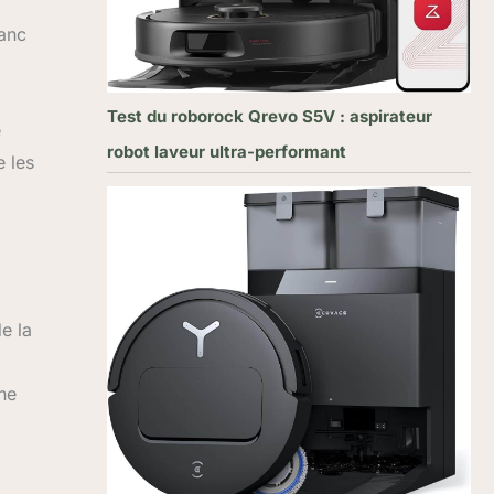
lanc
Test du roborock Qrevo S5V : aspirateur
e
robot laveur ultra-performant
e les
e la
une