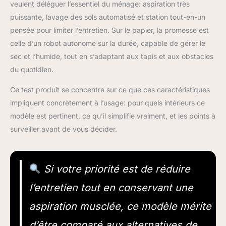
veulent déléguer l’essentiel du ménage: aspiration très
puissante, lavage des sols automatisé et station tout-en-un
pensée pour limiter l’entretien. Sur le papier, la promesse est
celle d’un robot autonome sur la durée, capable de gérer le
sec et l’humide, tout en s’adaptant aux tapis et aux obstacles
du quotidien.
Ce test produit se concentre sur ce que ces caractéristiques
impliquent concrètement à l’usage: pour quels intérieurs ce
modèle est pertinent, ce qu’il simplifie vraiment, et les points à
surveiller avant de vous décider.
Si votre priorité est de réduire
l’entretien tout en conservant une
aspiration musclée, ce modèle mérite
d’être comparé aux alternatives de