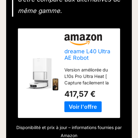
même gamme.
dreame L40 Ultra
AE Robot
Aspirateur, 19 000
Version améliorée du
Pa Aspiration
L10s Pro Ultra Heat [
Puissante
Capture facilement la
poussière fine et les
417,57 €
gros débris ] La
puissante aspiration de
19 000 Pa capture les
gros débris, tels que
les flocons d'avoine ou
Disponibilité et prix à jour – informations fournies par
les aliments pour chat,
sur les sols durs, tapis
Amazon