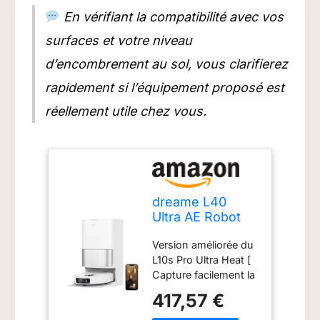
MopExtend, le robot
En vérifiant la compatibilité avec vos
aspirateur glisse
surfaces et votre niveau
autour des pieds de
meubles, sur les
d’encombrement au sol, vous clarifierez
interstices et près
rapidement si l’équipement proposé est
des bords pour une
couverture étendue [
réellement utile chez vous.
Évite jusqu'à 120
types d'objets ]
Grâce au système
Smart
3DAdaptObstacle
Avoidance, ce robot
dreame L40
aspirateur navigue
Ultra AE Robot
avec précision dans
Aspirateur, 19
toute la maison,
Version améliorée du
000 Pa
évitant les
L10s Pro Ultra Heat [
Aspiration
chaussures, câbles,
Capture facilement la
Puissante
chaussettes, etc.
poussière fine et les
417,57 €
Ainsi, vous n'aurez
gros débris ] La
pas à vous soucier
puissante aspiration