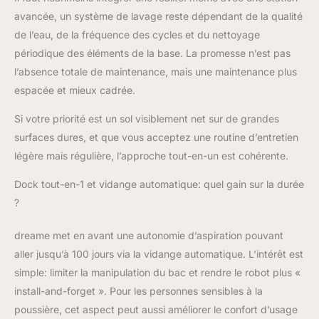
ras [ Idéal pour les
avancée, un système de lavage reste dépendant de la qualité
propriétaires d'animaux
domestiques ] Prenez
de l’eau, de la fréquence des cycles et du nettoyage
soin de vos animaux
périodique des éléments de la base. La promesse n’est pas
grâce à un nettoyage
l’absence totale de maintenance, mais une maintenance plus
adapté à votre espace;
espacée et mieux cadrée.
Le robot aspirateur
détecte les objets de
Si votre priorité est un sol visiblement net sur de grandes
vos animaux (gamelles,
bacs à litière...), pour
surfaces dures, et que vous acceptez une routine d’entretien
les nettoyer ou les
légère mais régulière, l’approche tout-en-un est cohérente.
éviter; Restez en
contact avec vos
Dock tout-en-1 et vidange automatique: quel gain sur la durée
animaux en votre
?
absence, grâce aux
appels vidéo en temps
dreame met en avant une autonomie d’aspiration pouvant
réel et à l'interaction
aller jusqu’à 100 jours via la vidange automatique. L’intérêt est
vocale bidirectionnelle
Comprend une
simple: limiter la manipulation du bac et rendre le robot plus «
bouteille de 200 ml de
install-and-forget ». Pour les personnes sensibles à la
solution nettoyante
poussière, cet aspect peut aussi améliorer le confort d’usage
AWH6