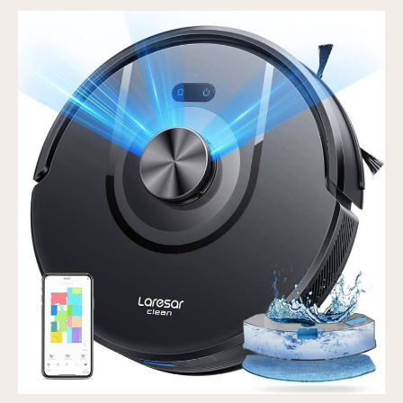
domestiques ]
Prenez soin de vos
animaux grâce à un
nettoyage adapté à
votre espace; Le
robot aspirateur
détecte les objets de
vos animaux
(gamelles, bacs à
litière...), pour les
nettoyer ou les éviter;
Restez en contact
avec vos animaux en
votre absence, grâce
aux appels vidéo en
temps réel et à
l'interaction vocale
bidirectionnelle
Comprend une
bouteille de 200 ml
de solution
nettoyante AWH6