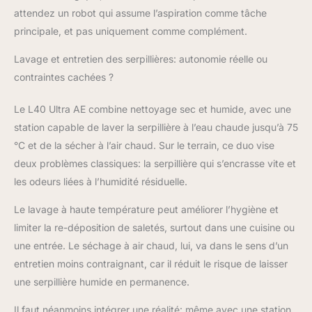
à 75 °C, pour éliminer
attendez un robot qui assume l’aspiration comme tâche
graisse et taches
principale, et pas uniquement comme complément.
tenaces [ Stratégies de
nettoyage polyvalentes
Lavage et entretien des serpillières: autonomie réelle ou
des tapis et moquettes
contraintes cachées ?
] Nettoyage adapté à
votre intérieur, tapis et
moquettes
Le L40 Ultra AE combine nettoyage sec et humide, avec une
impeccables; Évitement
station capable de laver la serpillière à l’eau chaude jusqu’à 75
des tapis et moquettes
°C et de la sécher à l’air chaud. Sur le terrain, ce duo vise
pour qu'ils restent secs
deux problèmes classiques: la serpillière qui s’encrasse vite et
ou aspiration plus
les odeurs liées à l’humidité résiduelle.
puissante; Nettoyage
intensif des
Le lavage à haute température peut améliorer l’hygiène et
tapis/moquettes pour
une aspiration plus
limiter la re-déposition de saletés, surtout dans une cuisine ou
lente en 2 passages ou
une entrée. Le séchage à air chaud, lui, va dans le sens d’un
levage de la serpillière
entretien moins contraignant, car il réduit le risque de laisser
de 10,5 mm pour ne
une serpillière humide en permanence.
pas mouiller les
tapis/moquettes à poils
Il faut néanmoins intégrer une réalité: même avec une station