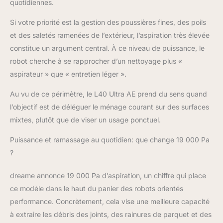
des interstices, tapis et
quotidiennes.
moquettes [ Élimination
des salissures
Si votre priorité est la gestion des poussières fines, des poils
profondes dans les
et des saletés ramenées de l’extérieur, l’aspiration très élevée
espaces confinés]
constitue un argument central. À ce niveau de puissance, le
Grâce à la technologie
robot cherche à se rapprocher d’un nettoyage plus «
flexible MopExtend, le
aspirateur » que « entretien léger ».
robot aspirateur glisse
autour des pieds de
Au vu de ce périmètre, le L40 Ultra AE prend du sens quand
meubles, sur les
interstices et près des
l’objectif est de déléguer le ménage courant sur des surfaces
bords pour une
mixtes, plutôt que de viser un usage ponctuel.
couverture étendue [
Évite jusqu'à 120 types
Puissance et ramassage au quotidien: que change 19 000 Pa
d'objets ] Grâce au
?
système Smart
3DAdaptObstacle
dreame annonce 19 000 Pa d’aspiration, un chiffre qui place
Avoidance, ce robot
ce modèle dans le haut du panier des robots orientés
aspirateur navigue
avec précision dans
performance. Concrètement, cela vise une meilleure capacité
toute la maison, évitant
à extraire les débris des joints, des rainures de parquet et des
les chaussures, câbles,