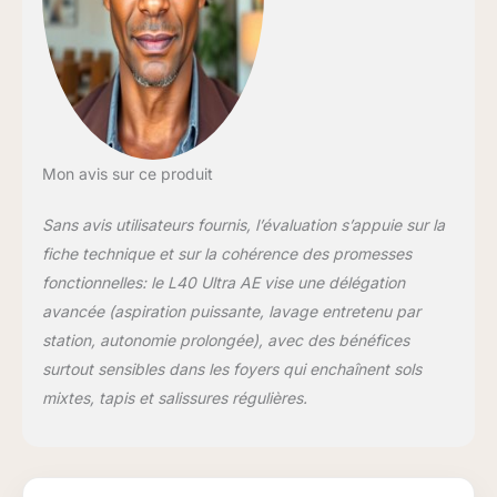
saletés ] Le robot
aspirateur s'adapte à
de nombreuses
situations grâce à
une brosse en
caoutchouc relevable
et à une brosse
TriCut; Cette dernière
Mon avis sur ce produit
coupe les poils et
cheveux longs pour
Sans avis utilisateurs fournis, l’évaluation s’appuie sur la
qu'ils ne s'emmêlent
fiche technique et sur la cohérence des promesses
pas, et la brosse en
fonctionnelles: le L40 Ultra AE vise une délégation
caoutchouc relevable
recueille les gros
avancée (aspiration puissante, lavage entretenu par
débris des
station, autonomie prolongée), avec des bénéfices
interstices, tapis et
surtout sensibles dans les foyers qui enchaînent sols
moquettes [
mixtes, tapis et salissures régulières.
Élimination des
salissures profondes
dans les espaces
confinés] Grâce à la
technologie flexible