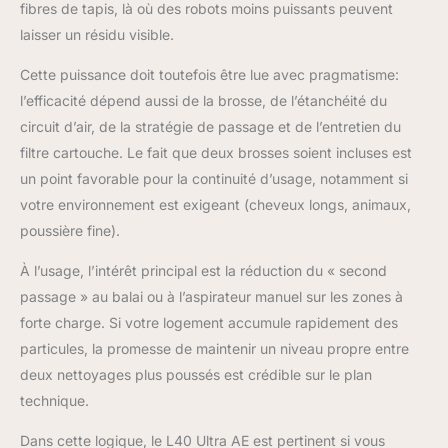
fibres de tapis, là où des robots moins puissants peuvent
chaussettes, etc. Ainsi,
laisser un résidu visible.
vous n'aurez pas à
vous soucier des
Cette puissance doit toutefois être lue avec pragmatisme:
chocs accidentels ou
des risques de blocage
l’efficacité dépend aussi de la brosse, de l’étanchéité du
[ Entretien complet
circuit d’air, de la stratégie de passage et de l’entretien du
après nettoyage ]
filtre cartouche. Le fait que deux brosses soient incluses est
Entretien facile avec la
un point favorable pour la continuité d’usage, notamment si
station d'accueil
votre environnement est exigeant (cheveux longs, animaux,
PowerDock tout-en-1;
Vide la poussière
poussière fine).
pendant 100 jours,
sèche les serpillières à
À l’usage, l’intérêt principal est la réduction du « second
l'air chaud et nettoie la
passage » au balai ou à l’aspirateur manuel sur les zones à
plaque de lavage pour
forte charge. Si votre logement accumule rapidement des
un post-nettoyage
particules, la promesse de maintenir un niveau propre entre
entièrement
automatisé; Oubliez le
deux nettoyages plus poussés est crédible sur le plan
nettoyage manuel des
technique.
serpillières : le robot les
nettoie à l'eau chaude
Dans cette logique, le L40 Ultra AE est pertinent si vous