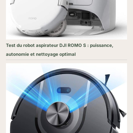
verrouillages enfants, la
gestion des cartes, la
vérification de l'état de la
machine, etc. L'robot
aspirateur laveur
fonctionne également
avec la montre, les
Test du robot aspirateur DJI ROMO S : puissance,
widgets et les appareils
de commande vocale
autonomie et nettoyage optimal
tiers pour un accès
rapide et un nettoyage
plus pratique.