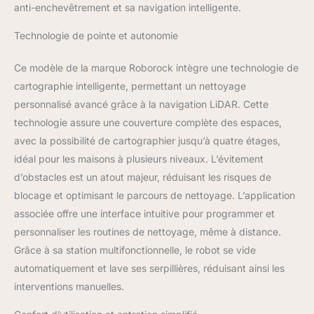
anti-enchevêtrement et sa navigation intelligente.
lave soigneusement les
serpillères et les sèche,
Technologie de pointe et autonomie
garantissant que le
aspirateur robot laveur
Ce modèle de la marque Roborock intègre une technologie de
avec station est toujours
cartographie intelligente, permettant un nettoyage
prêt pour le prochain
nettoyage. Deux
personnalisé avancé grâce à la navigation LiDAR. Cette
serpillières rotatives &
technologie assure une couverture complète des espaces,
relevage de 10 mm :
avec la possibilité de cartographier jusqu’à quatre étages,
Soignez vos sols et
idéal pour les maisons à plusieurs niveaux. L’évitement
éliminez les taches
tenaces grâce à deux
d’obstacles est un atout majeur, réduisant les risques de
serpillères rotatives
blocage et optimisant le parcours de nettoyage. L’application
haute vitesse de 200
associée offre une interface intuitive pour programmer et
tr/min. Les 30 niveaux
personnaliser les routines de nettoyage, même à distance.
d'eau réglables
permettent à l'aspirateur
Grâce à sa station multifonctionnelle, le robot se vide
robot laveur de s'adapter
automatiquement et lave ses serpillières, réduisant ainsi les
à tous les types de sols,
interventions manuelles.
des parquets délicats
aux carrelages. Son