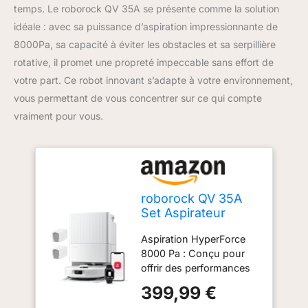
temps. Le roborock QV 35A se présente comme la solution
idéale : avec sa puissance d’aspiration impressionnante de
8000Pa, sa capacité à éviter les obstacles et sa serpillière
rotative, il promet une propreté impeccable sans effort de
votre part. Ce robot innovant s’adapte à votre environnement,
vous permettant de vous concentrer sur ce qui compte
vraiment pour vous.
roborock QV 35A
Set Aspirateur
Robot Laveur,
Aspiration HyperForce
8000Pa, Anti-
8000 Pa : Conçu pour
enchevêtrement
offrir des performances
de nettoyage inégalées,
399,99 €
l'aspirateur robot