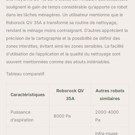
avec des animaux ou
soulignent le gain de temps considérable qu’apporte ce robot
des poils. Dites adieu aux
nœuds grâce à cet robot
dans les tâches ménagères. Un utilisateur mentionne que le
aspirateur innovant.
Roborock QV 35A a transformé sa routine de nettoyage,
Évitement des obstacles
rendant le ménage moins contraignant. D’autres apprécient la
Reactive Tech : Équipé
précision de la cartographie et la possibilité de définir des
du système Reactive
Tech, l'aspirateur laveur
zones interdites, évitant ainsi les zones sensibles. La facilité
robot roborock QV 35A
d’utilisation de l’application et la qualité du nettoyage sont
détecte et évite avec
souvent mentionnées comme des atouts indéniables.
précision les obstacles
tels que les meubles, les
Tableau comparatif
cordons et les
chaussures. Il identifie
également de manière
Roborock QV
Autres robots
Caractéristiques
intelligente les zones
35A
similaires
interdites, telles que les
escaliers ou les espaces
Puissance
2000-4000
restreints, afin d'éviter de
8000 Pa
d’aspiration
Pa
rester bloqué et de
garantir un nettoyage
Infra-rouge,
ininterrompu. Navigation