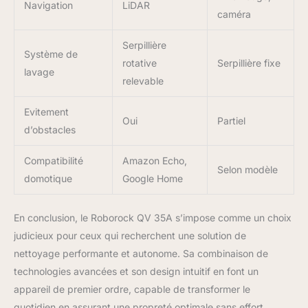
Navigation
LiDAR
et cartographie LiDAR
caméra
PreciSense : Le système
de navigation LiDAR
Serpillière
Système de
PreciSense effectue un
rotative
Serpillière fixe
balayage à 360° et crée
lavage
relevable
des cartes détaillées en
temps réel pour une
Evitement
navigation précise et un
Oui
Partiel
nettoyage efficace. Il
d’obstacles
mémorise également la
cartographie multi-
Compatibilité
Amazon Echo,
Selon modèle
étages jusqu'à 4
domotique
Google Home
niveaux, permettant au
aspirateur robot de
s'adapter parfaitement à
En conclusion, le Roborock QV 35A s’impose comme un choix
votre espace et de
judicieux pour ceux qui recherchent une solution de
répondre à davantage de
nettoyage performante et autonome. Sa combinaison de
besoins de nettoyage.
technologies avancées et son design intuitif en font un
Compagnon de
nettoyage ultime :
appareil de premier ordre, capable de transformer le
l'application Roborock
quotidien en assurant une propreté optimale sans effort