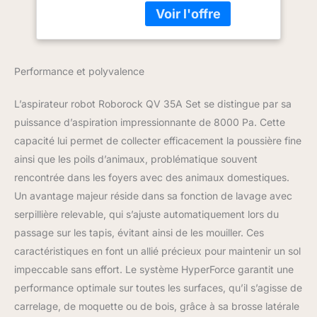
roborock QV 35A avec
une aspiration puissante
de 8000 Pa capture sans
effort la saleté incrustée,
les débris tenaces et les
Performance et polyvalence
poils d'animaux au plus
profond des tapis, des
L’aspirateur robot Roborock QV 35A Set se distingue par sa
moquettes et des coins
difficiles d'accès, laissant
puissance d’aspiration impressionnante de 8000 Pa. Cette
chaque surface
capacité lui permet de collecter efficacement la poussière fine
impeccable. Station
ainsi que les poils d’animaux, problématique souvent
d'accueil tout-en-un :
rencontrée dans les foyers avec des animaux domestiques.
pour une commodité
Un avantage majeur réside dans sa fonction de lavage avec
ultime, la station
d'accueil avancée vide
serpillière relevable, qui s’ajuste automatiquement lors du
automatiquement la
passage sur les tapis, évitant ainsi de les mouiller. Ces
poussière dans un sac
caractéristiques en font un allié précieux pour maintenir un sol
scellé de 2,7 L avec une
impeccable sans effort. Le système HyperForce garantit une
durée de 7 semaines,
remplit l'eau avec un
performance optimale sur toutes les surfaces, qu’il s’agisse de
réservoir de 4 L pour une
carrelage, de moquette ou de bois, grâce à sa brosse latérale
couverture de 330 m²,