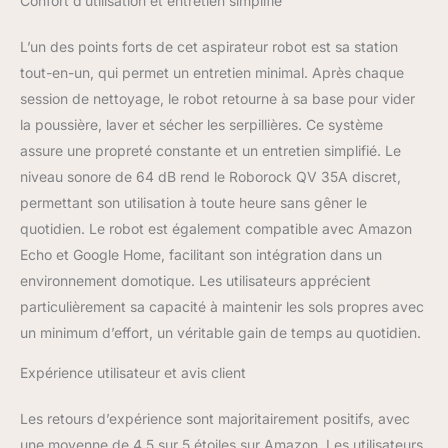
Confort d’utilisation et entretien simplifié
relevage de 10 mm lui
permet de passer
L’un des points forts de cet aspirateur robot est sa station
facilement aux
tout-en-un, qui permet un entretien minimal. Après chaque
moquettes à poils ras,
garantissant ainsi une
session de nettoyage, le robot retourne à sa base pour vider
polyvalence de
la poussière, laver et sécher les serpillières. Ce système
nettoyage optimale.
assure une propreté constante et un entretien simplifié. Le
Système de brosse anti-
niveau sonore de 64 dB rend le Roborock QV 35A discret,
emmêlement : La brosse
latérale asymétrique
permettant son utilisation à toute heure sans gêner le
améliorée est certifiée
quotidien. Le robot est également compatible avec Amazon
SGS pour Taux
Echo et Google Home, facilitant son intégration dans un
d'emmêlement des
environnement domotique. Les utilisateurs apprécient
cheveux de 0 %, tandis
que la brosse principale
particulièrement sa capacité à maintenir les sols propres avec
en spirale entièrement en
un minimum d’effort, un véritable gain de temps au quotidien.
caoutchouc empêche
efficacement les cheveux
Expérience utilisateur et avis client
et les débris de
s'enrouler autour d'elle,
Les retours d’expérience sont majoritairement positifs, avec
idéale pour les foyers
une moyenne de 4,5 sur 5 étoiles sur Amazon. Les utilisateurs