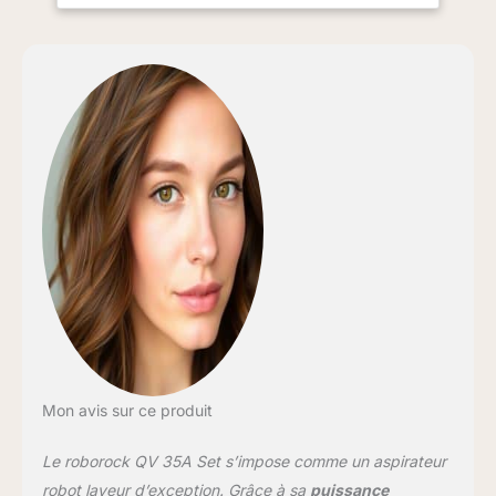
effort la saleté incrustée,
les débris tenaces et les
poils d'animaux au plus
profond des tapis, des
moquettes et des coins
difficiles d'accès, laissant
chaque surface
impeccable. Station
d'accueil tout-en-un :
pour une commodité
ultime, la station
d'accueil avancée vide
automatiquement la
poussière dans un sac
scellé de 2,7 L avec une
durée de 7 semaines,
remplit l'eau avec un
Mon avis sur ce produit
réservoir de 4 L pour une
couverture de 330 m²,
Le roborock QV 35A Set s’impose comme un aspirateur
lave soigneusement les
serpillères et les sèche,
robot laveur d’exception. Grâce à sa
puissance