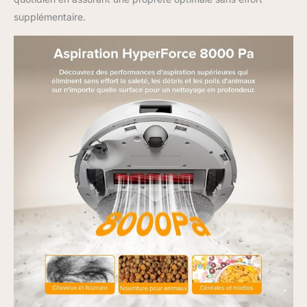
intègre diverses
supplémentaire.
fonctionnalités,
notamment des
itinéraires personnalisés,
la planification du
nettoyage, la
configuration des
verrouillages enfants, la
gestion des cartes, la
vérification de l'état de la
machine, etc. L'robot
aspirateur laveur
fonctionne également
avec la montre, les
widgets et les appareils
de commande vocale
tiers pour un accès
rapide et un nettoyage
plus pratique.