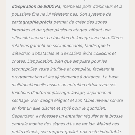
garantissant que le
d’aspiration de 8000 Pa
, même les poils d’animaux et la
aspirateur robot laveur
poussière fine ne lui résistent pas. Son système de
avec station est toujours
cartographie précis
permet de créer des zones
prêt pour le prochain
nettoyage. Deux
interdites et de gérer plusieurs étages, offrant une
serpillières rotatives &
efficacité accrue. La fonction de lavage avec serpillières
relevage de 10 mm :
rotatives garantit un sol impeccable, tandis que la
Soignez vos sols et
détection d’obstacles et d’escaliers évite collisions et
éliminez les taches
tenaces grâce à deux
chutes. L’application, bien que simpliste pour les
serpillères rotatives
technophiles, reste intuitive et complète, facilitant la
haute vitesse de 200
programmation et les ajustements à distance. La base
tr/min. Les 30 niveaux
multifonctionnelle assure un entretien réduit avec ses
d'eau réglables
permettent à l'aspirateur
fonctions d’auto-remplissage, lavage, aspiration et
robot laveur de s'adapter
séchage. Son design élégant et son faible niveau sonore
à tous les types de sols,
en font un allié discret et stylé pour le quotidien.
des parquets délicats
Cependant, il nécessite un entretien régulier et la brosse
aux carrelages. Son
centrale montre des signes d’usure rapide. Malgré ces
relevage de 10 mm lui
permet de passer
petits bémols, son rapport qualité-prix reste imbattable.