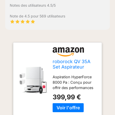
Notes des utilisateurs 4.5/5
Note de 4.5 pour 569 utilisateurs
roborock QV 35A
Set Aspirateur
Robot Laveur,
Aspiration HyperForce
8000Pa, Anti-
8000 Pa : Conçu pour
enchevêtrement
offrir des performances
de nettoyage inégalées,
399,99 €
l'aspirateur robot
roborock QV 35A avec
une aspiration puissante
de 8000 Pa capture sans