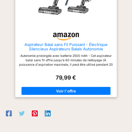
L'aspirateur eau et poussière
wd 2 plus avec un filtre
cartouche, un sachet filtre ouate,
un suceur sol et fente, le
flexible d'aspiration et 2 tubes
d'aspiration
Aspirateur Balai sans Fil Puissant - Électrique
Silencieux Aspirateurs Balais Autonomie
Rechargeable Batterie avec Cyclonique Brosse
Autonomie prolongée avec batterie 2500 mAh - Cet aspirateur
LED Cordless Vacuum Cleaner pour Poils
balai sans fil offre jusqu'à 60 minutes de nettoyage (À
d’Animaux Tapis Sols Durs
puissance d'aspiration maximale, il peut être utilisé pendant 20
minutes) - cet aspirateur sans fil est idéal pour un nettoyage
complet de la maison sans avoir besoin de recharger
79,99 €
fréquemment. Rangement et nettoyage sans effort - Cet
aspirateur balai est équipé d'une station de chargement murale
peu encombrante qui charge votre aspirateur sans fil puissant
lorsqu'il n'est pas utilisé (charge complète en 4-5 heures), le
préparant ainsi pour la prochaine utilisation. Le réservoir à
poussière de l'aspirateur sans-fil est également facile à vider,
il suffit d'appuyer sur le crochet et la poussière tombe
directement dans le réservoir sans intervention manuelle. Écran
tactile LED moderne - Cet aspirateur balai sans fil puissant est
équipé de trois modes de puissance réglables, qui peuvent
être facilement changés via l'écran tactile. L'indicateur de
batterie clair de l'aspirateurs balais et balais électriques
affiche le temps de nettoyage restant. Balai aspirateur puissant