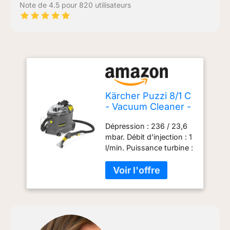
Note de 4.5 pour 820 utilisateurs
Kärcher Puzzi 8/1 C
- Vacuum Cleaner -
Aspirateur - 1200
Dépression : 236 / 23,6
WNoir, Gris, Jaune
mbar. Débit d'injection : 1
l/min. Puissance turbine :
1200 W. Puissance
pompe : 40 W. Tension :
220 - 240 V. Fréquence :
50 - 60 Hz. Poids : 9,8
kg.