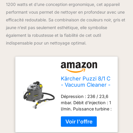
1200 watts et d’une conception ergonomique, cet appareil
performant vous permet de nettoyer en profondeur avec une
efficacité redoutable. Sa combinaison de couleurs noir, gris et
jaune n’est pas seulement esthétique, elle symbolise
également la robustesse et la fiabilité de cet outil
indispensable pour un nettoyage optimal.
Kärcher Puzzi 8/1 C
- Vacuum Cleaner -
Aspirateur - 1200
Dépression : 236 / 23,6
WNoir, Gris, Jaune
mbar. Débit d'injection : 1
l/min. Puissance turbine :
1200 W. Puissance
pompe : 40 W. Tension :
220 - 240 V. Fréquence :