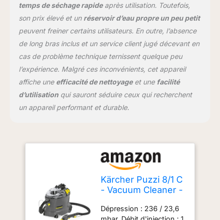
temps de séchage rapide
après utilisation. Toutefois,
son prix élevé et un
réservoir d’eau propre un peu petit
peuvent freiner certains utilisateurs. En outre, l’absence
de long bras inclus et un service client jugé décevant en
cas de problème technique ternissent quelque peu
l’expérience. Malgré ces inconvénients, cet appareil
affiche une
efficacité de nettoyage
et une
facilité
d’utilisation
qui sauront séduire ceux qui recherchent
un appareil performant et durable.
Kärcher Puzzi 8/1 C
- Vacuum Cleaner -
Aspirateur - 1200
Dépression : 236 / 23,6
WNoir, Gris, Jaune
mbar. Débit d'injection : 1