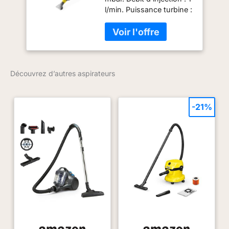
l/min. Puissance turbine :
1200 W. Puissance
pompe : 40 W. Tension :
220 - 240 V. Fréquence :
50 - 60 Hz. Poids : 9,8
kg.
Découvrez d’autres aspirateurs
-21%