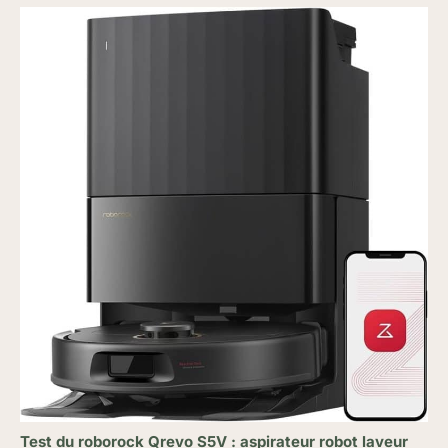
Test du roborock Qrevo S5V : aspirateur robot laveur