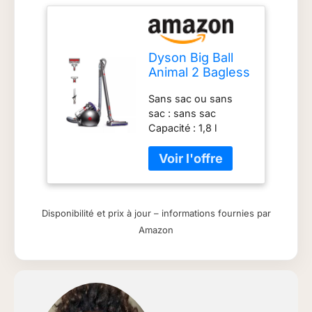
Dyson Big Ball
Animal 2 Bagless
Cylinder Vacuum
Sans sac ou sans
Cleaner
sac : sans sac
Capacité : 1,8 l
Filtration : filtration
ERP de qualité A -
Filtre lavable à vie
Manuf Partno : Big
Ball Animal 2 Plus
Disponibilité et prix à jour – informations fournies par
Puissance
Amazon
d'aspiration : 180 AW