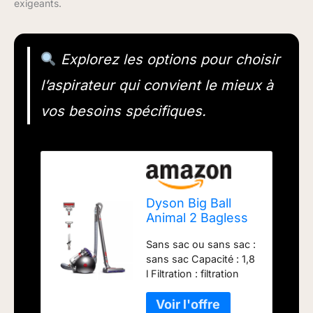
exigeants.
Explorez les options pour choisir
l’aspirateur qui convient le mieux à
vos besoins spécifiques.
Dyson Big Ball
Animal 2 Bagless
Cylinder Vacuum
Sans sac ou sans sac :
Cleaner
sans sac Capacité : 1,8
l Filtration : filtration
ERP de qualité A - Filtre
lavable à vie Manuf