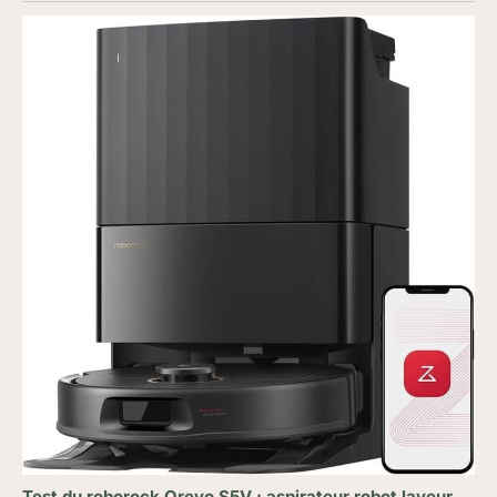
Test du roborock Qrevo S5V : aspirateur robot laveur