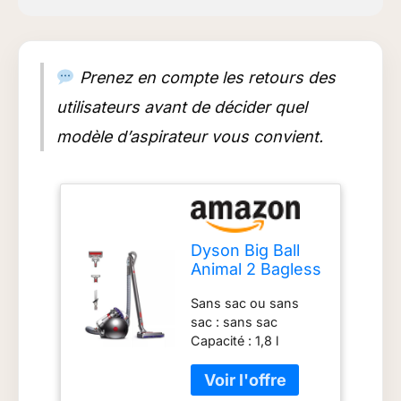
Prenez en compte les retours des
utilisateurs avant de décider quel
modèle d’aspirateur vous convient.
Dyson Big Ball
Animal 2 Bagless
Cylinder Vacuum
Sans sac ou sans
Cleaner
sac : sans sac
Capacité : 1,8 l
Filtration : filtration
ERP de qualité A -
Filtre lavable à vie