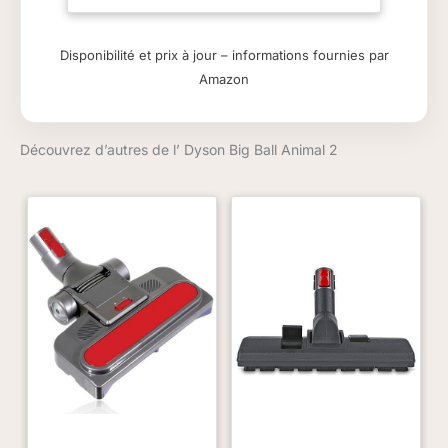
Manuf Partno : Big
Ball Animal 2 Plus
Disponibilité et prix à jour – informations fournies par
Puissance
Amazon
d'aspiration : 180 AW
Découvrez d’autres de l’ Dyson Big Ball Animal 2