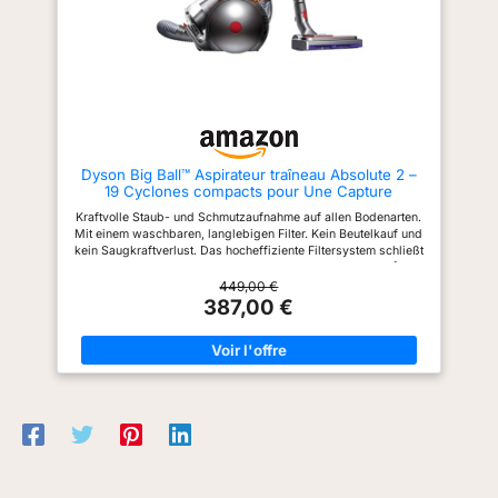
numéros de pièce du fabricant
bords/absorption optimale des
d'origine ont été utilisés
particules sur toute la largeur
uniquement à des fins de
de la buse) et 2 ramasse-fils
référence et ne sont en aucune
pour l'absorption des fibres,
façon associés aux pièces ou
des peluches et des cheveux
au fabricant d'origine.
Alternative économique au
produit d'origine Dyson
Dyson Big Ball™ Aspirateur traîneau Absolute 2 –
19 Cyclones compacts pour Une Capture
maximale de saleté, pour Tous Les sols
Kraftvolle Staub- und Schmutzaufnahme auf allen Bodenarten.
Mit einem waschbaren, langlebigen Filter. Kein Beutelkauf und
kein Saugkraftverlust. Das hocheffiziente Filtersystem schließt
99,97 % der bis zu 0,3 Mikron kleinen Staubpartikel ein.¹ Ball
Technologie für leichtes Manövrieren. Aspiration puissante sur
449,00 €
tous types de sols. Avec un filtre lavable permanent. Pas de
387,00 €
sacs à acheter et pas de perte d’aspiration. Le système de
filtration avancé sur l’ensemble de l’appareil capture 99,97 %
des poussières fines aussi petites que 0,3 micron.¹ La
technologie Ball permet de diriger facilement l’appareil.