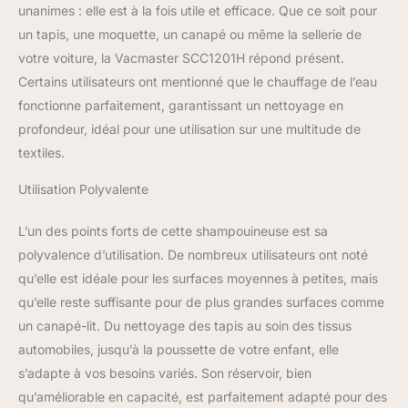
unanimes : elle est à la fois utile et efficace. Que ce soit pour
convient aux taches
tenaces. Basculez
un tapis, une moquette, un canapé ou même la sellerie de
librement entre deux
votre voiture, la Vacmaster SCC1201H répond présent.
modes 【Long tuyau de
Certains utilisateurs ont mentionné que le chauffage de l’eau
nettoyage】Avec tuyau
fonctionne parfaitement, garantissant un nettoyage en
de détachage intégré de
180 cm. Et comprend un
profondeur, idéal pour une utilisation sur une multitude de
accessoire
textiles.
autonettoyant qui peut
être utilisé pour nettoyer
Utilisation Polyvalente
le tuyau.liberté de
mouvement totale et
L’un des points forts de cette shampouineuse est sa
grand rayon d'action
polyvalence d’utilisation. De nombreux utilisateurs ont noté
grâce au cordon
qu’elle est idéale pour les surfaces moyennes à petites, mais
d'alimentation de 5m et
au tuyau de 1.8m
qu’elle reste suffisante pour de plus grandes surfaces comme
【EFFICACITÉ PROUVÉE
un canapé-lit. Du nettoyage des tapis au soin des tissus
POUR L'ÉLIMINATION
automobiles, jusqu’à la poussette de votre enfant, elle
DES TACHES】 Élimine
s’adapte à vos besoins variés. Son réservoir, bien
efficacement les liquides
renversés et les taches
qu’améliorable en capacité, est parfaitement adapté pour des