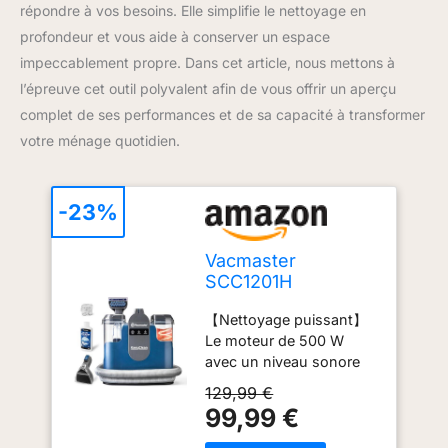
répondre à vos besoins. Elle simplifie le nettoyage en
profondeur et vous aide à conserver un espace
impeccablement propre. Dans cet article, nous mettons à
l’épreuve cet outil polyvalent afin de vous offrir un aperçu
complet de ses performances et de sa capacité à transformer
votre ménage quotidien.
-23%
Vacmaster
SCC1201H
Shampouineuse
【Nettoyage puissant】
Canapé, Moteur
Le moteur de 500 W
Puissant de 500W,
avec un niveau sonore
Nettoyeurs tapis et
faible est idéal pour
moquettes Idéal
129,99 €
nettoyer efficacement les
pour Taches &
99,99 €
coins de votre maison
Saletés
ainsi que les sièges et les