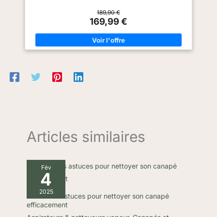
éliminer efficacement les taches et saletés à la maison et
comme nettoyeur tapis ou POLYVALENT POUR LA MAISON ET
189,90 €
LA VOITURE : Grâce à son tuyau intégré de 1,5 m, nettoyez
169,99 €
facilement les recoins difficiles, les tissus d’ameublement ou
les sièges de voiture avec le shampouineuse canapé DOUBLE
RÉSERVOIR : Le nettoyeur canapé tissu a un système à double
réservoir séparant l’eau propre de l’eau sale pour un nettoyage
efficace Réservoirs amovibles pour un remplissage et une
vidange simplifiés OUTIL ANTI-VLÈQUES : Pulvérise, frotte et
aspire la saleté des animaux domestiques et la collecte dans
un réservoir séparé pour un vidage facile. FORMULES
DÉTACHANTES: Combinez le SpotClean Pet Pro avec les
formules détachantes Bissell 1087N, 1086N, 1089N et 1078N
pour de meilleurs résultats de nettoyage MANUEL
D'UTILISATION COMPLET: Faites défiler la page jusqu'à la
section 'Guides de Produits et Documents' pour télécharger le
manuel et maîtriser parfaitement l'utilisation de votre produit
Articles similaires
Fév
4
2025
Meilleures astuces pour nettoyer son canapé
efficacement