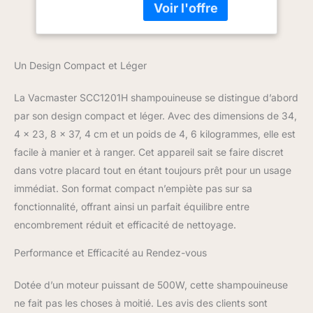
Quotidiennes,
garnitures de votre
Nettoyeur pour
voiture 【TECHNOLOGIE
Tapis, Moquettes,
DUAL TANK】 Les
canapé, Tissus,
réservoirs d'eau
Voiture
Un Design Compact et Léger
amovibles facilitent le
remplissage et la
La Vacmaster SCC1201H shampouineuse se distingue d’abord
vidange. Le système à
par son design compact et léger. Avec des dimensions de 34,
deux réservoirs permet
de nettoyer avec de l'eau
4 x 23, 8 x 37, 4 cm et un poids de 4, 6 kilogrammes, elle est
propre tandis que la
facile à manier et à ranger. Cet appareil sait se faire discret
saleté et la poussière
dans votre placard tout en étant toujours prêt pour un usage
sont stockées dans un
immédiat. Son format compact n’empiète pas sur sa
réservoir
séparé.Réservoir d'eau
fonctionnalité, offrant ainsi un parfait équilibre entre
propre : 1.6 L, réservoir
encombrement réduit et efficacité de nettoyage.
d'eau sale : 0.95 L
【Fonction de nettoyage
Performance et Efficacité au Rendez-vous
chauffant】Le mode
normal convient aux
Dotée d’un moteur puissant de 500W, cette shampouineuse
taches normales et le
ne fait pas les choses à moitié. Les avis des clients sont
mode chauffage