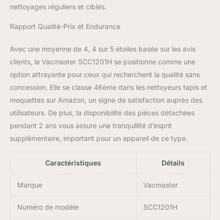
des tissus, des tapis et
nettoyages réguliers et ciblés.
des escaliers grâce à un
pulvérisateur puissant et
Rapport Qualité-Prix et Endurance
une forte puissance
d'aspiration - le
Avec une moyenne de 4, 4 sur 5 étoiles basée sur les avis
nettoyeur de tissus,
clients, la Vacmaster SCC1201H se positionne comme une
l'aspirateur humide et le
option attrayante pour ceux qui recherchent la qualité sans
nettoyeur de tapis idéal
concession. Elle se classe 46ème dans les nettoyeurs tapis et
moquettes sur Amazon, un signe de satisfaction auprès des
utilisateurs. De plus, la disponibilité des pièces détachées
pendant 2 ans vous assure une tranquillité d’esprit
supplémentaire, important pour un appareil de ce type.
Caractéristiques
Détails
Marque
Vacmaster
Numéro de modèle
SCC1201H