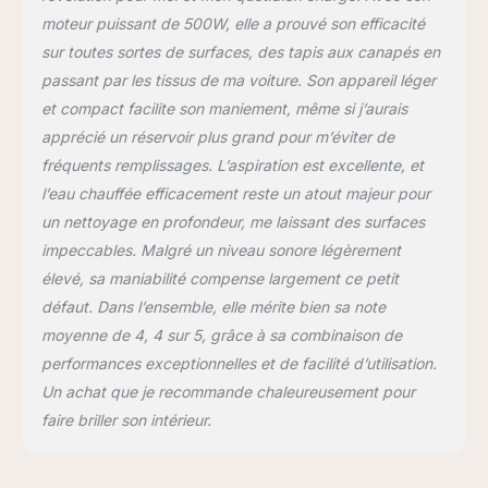
librement entre deux
moteur puissant de 500W, elle a prouvé son efficacité
modes 【Long tuyau de
sur toutes sortes de surfaces, des tapis aux canapés en
nettoyage】Avec tuyau
passant par les tissus de ma voiture. Son appareil léger
de détachage intégré de
180 cm. Et comprend un
et compact facilite son maniement, même si j’aurais
accessoire
apprécié un réservoir plus grand pour m’éviter de
autonettoyant qui peut
fréquents remplissages. L’aspiration est excellente, et
être utilisé pour nettoyer
l’eau chauffée efficacement reste un atout majeur pour
le tuyau.liberté de
mouvement totale et
un nettoyage en profondeur, me laissant des surfaces
grand rayon d'action
impeccables. Malgré un niveau sonore légèrement
grâce au cordon
élevé, sa maniabilité compense largement ce petit
d'alimentation de 5m et
défaut. Dans l’ensemble, elle mérite bien sa note
au tuyau de 1.8m
moyenne de 4, 4 sur 5, grâce à sa combinaison de
【EFFICACITÉ PROUVÉE
POUR L'ÉLIMINATION
performances exceptionnelles et de facilité d’utilisation.
DES TACHES】 Élimine
Un achat que je recommande chaleureusement pour
efficacement les liquides
faire briller son intérieur.
renversés et les taches
des tissus, des tapis et
des escaliers grâce à un