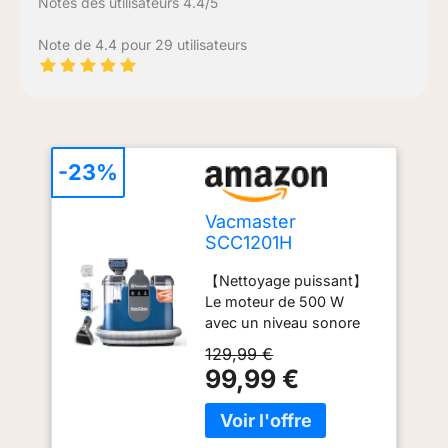
Notes des utilisateurs 4.4/5
Note de 4.4 pour 29 utilisateurs
-23%
Vacmaster
SCC1201H
Shampouineuse
【Nettoyage puissant】
Canapé, Moteur
Le moteur de 500 W
Puissant de 500W,
avec un niveau sonore
Nettoyeurs tapis et
faible est idéal pour
moquettes Idéal
129,99 €
nettoyer efficacement les
pour Taches &
99,99 €
coins de votre maison
Saletés
ainsi que les sièges et les
Quotidiennes,
garnitures de votre
Nettoyeur pour