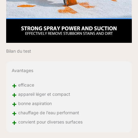
Bilan du test
Avantages
+
efficace
+
appareil léger et compact
+
bonne aspiration
+
chauffage de l’eau performant
+
convient pour diverses surfaces