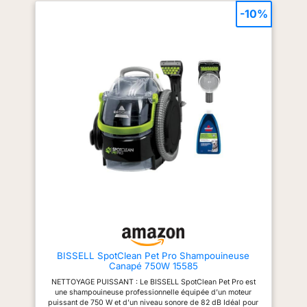
autonettoyant qui peut
d'un tuyau de 1,2 mètre et d'un
l'achat. Système à deux
-10%
être utilisé pour nettoyer
cordon d'alimentation de 5
réservoirs – Doté d'un réservoir
mètres qui permettent de
d'eau propre de 0,8 L et d'un
le tuyau.liberté de
nettoyer sur de plus longues
réservoir d'eau sale de 0,7 L
mouvement totale et
distances, facilitant ainsi le
pour une séparation efficace de
grand rayon d'action
nettoyage des zones difficiles
l'eau propre et de l'eau usée,
d'accès. Nettoyage polyvalent
garantissant des séances de
grâce au cordon
de nombreuses surfaces :
nettoyage hygiéniques et sans
d'alimentation de 5m et
Conçu pour être utilisé sur les
interruption. Pratique et
tapis, les canapés, les escaliers
compact – Avec un tuyau
au tuyau de 1.8m
et l'intérieur des voitures, le
d'aspiration de 1,2 m et un
【EFFICACITÉ PROUVÉE
shampouineuse canape nettoie
cordon d'alimentation de 3 m,
POUR L'ÉLIMINATION
en profondeur un large éventail
vous bénéficiez d'une
de surfaces. Deux réservoirs :
excellente portée depuis les
DES TACHES】 Élimine
la nettoyeur canapé dispose
prises électriques standard. Sa
efficacement les liquides
d'un grand réservoir de
taille compacte (25 × 13 × 25,5
nettoyage de 1800 ml et d'un
cm) permet un rangement très
renversés et les taches
réservoir d'eau sale de 600 ml
facile dans les petits espaces
des tissus, des tapis et
qui sépare l'eau propre de l'eau
ou les armoires. Équipé de deux
des escaliers grâce à un
sale, garantissant ainsi un
accessoires de brossage :
nettoyage efficace et un
l'outil brosse main pour taches
pulvérisateur puissant et
entretien facile. Conception
tenaces et l'accessoire pour
une forte puissance
compacte et légère : pesant
meubles rembourrés, répondant
seulement 3,84 kg, la nettoyeur
facilement à divers besoins de
d'aspiration - le
BISSELL SpotClean Pet Pro Shampouineuse
pour canapé est légère, facile à
nettoyage.
nettoyeur de tissus,
Canapé 750W 15585
ranger et dotée d'une interface
l'aspirateur humide et le
conviviale qui permet aux
NETTOYAGE PUISSANT : Le BISSELL SpotClean Pet Pro est
débutants de l'utiliser
nettoyeur de tapis idéal
une shampouineuse professionnelle équipée d’un moteur
facilement.
puissant de 750 W et d’un niveau sonore de 82 dB Idéal pour