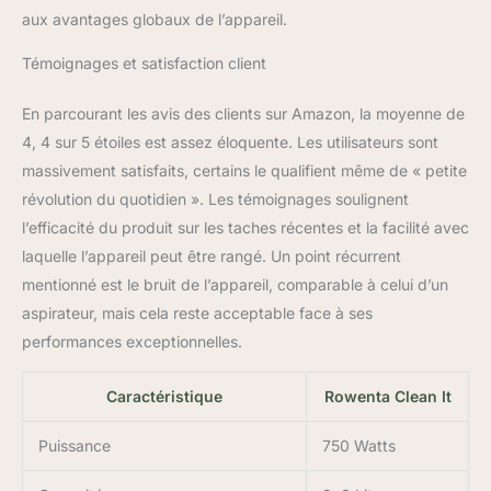
JUSTE PRIX:
aux avantages globaux de l’appareil.
engagement de
réparabilité 15ans au
Témoignages et satisfaction client
juste prix grâce à notre
réseau de
En parcourant les avis des clients sur Amazon, la moyenne de
6200réparateurs dans le
4, 4 sur 5 étoiles est assez éloquente. Les utilisateurs sont
monde, pour contribuer
à la protection de
massivement satisfaits, certains le qualifient même de « petite
l’environnement et à la
révolution du quotidien ». Les témoignages soulignent
réduction des déchets
l’efficacité du produit sur les taches récentes et la facilité avec
SANS INTERRUPTION:la
laquelle l’appareil peut être rangé. Un point récurrent
fréquence des
remplissages et des
mentionné est le bruit de l’appareil, comparable à celui d’un
vidanges réduit, pour
aspirateur, mais cela reste acceptable face à ses
nettoyer plus longtemps
performances exceptionnelles.
sans interruption grâce
aux grands réservoirs
amovibles de 2,3L pour
Caractéristique
Rowenta Clean It
l'eau propre et 1,5L pour
l'eau sale NETTOYAGE
Puissance
750 Watts
DANS LES MOINDRES
RECOINS: liberté de