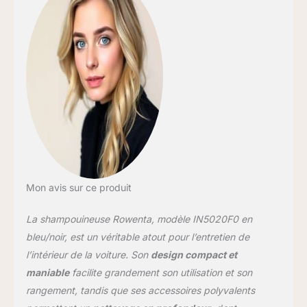
de solution nettoyante
Rowenta, frottement
avec les poils de la tête
et aspiration jusqu'à 13
kpa allant jusqu'à 1 litre
d'eau aspiré toutes les
cinq secondes pour un
résultat presque sec
POLYVALENCE POUR
RÉPONDRE À TOUS LES
BESOINS: têtes de
nettoyage
interchangeables pour
Mon avis sur ce produit
les tapis, canapés,
intérieurs de voiture,
La shampouineuse Rowenta, modèle IN5020F0 en
tissus d'ameublement,
etc. avec un accès facile
bleu/noir, est un véritable atout pour l’entretien de
partout et un kit
l’intérieur de la voiture. Son
design compact et
d'accessoires complet
maniable
facilite grandement son utilisation et son
SOLUTION DE
rangement, tandis que ses accessoires polyvalents
NETTOYAGE SPÉCIALE