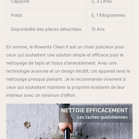
Capacité
2, 3 Litres
mouvement totale et
grand rayon d'action
Poids
5, 1 Kilogrammes
grâce au cordon
d'alimentation de 5m et
Disponibilité des pièces détachées
15 Ans
au tuyau de 1.75m
ENTRETIEN ET
RANGEMENT FACILES: il
En somme, le Rowenta Clean It est un choix judicieux pour
vous suffit d'insérer
ceux qui souhaitent une solution simple et efficace pour le
l'accessoire autoclean
nettoyage de tapis et tissus d’ameublement. Avec une
dans le réservoir d'eau
propre pour rincer
technologie avancée et un design intuitif, cet appareil rend le
facilement le tuyau de
nettoyage presque plaisant. Je le recommande vivement à
votre shampouineuse
ceux qui souhaitent maintenir la propreté éclatante de leur
après chaque utilisation.
intérieur avec un minimum d’effort.
Rangement facile et sans
encombre grâce a un
design compact et un
enrouleur intégré pour le
cordon d'alimentation
CONTENU: Clean It de
Rowenta, brosse de