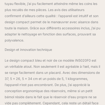
etc. avec un accès facile
tuyau flexible, j’ai pu facilement atteindre même les coins les
partout et un kit
plus reculés de mes pièces. Les avis des utilisateurs
d'accessoires complet
confirment d’ailleurs cette qualité : l’appareil est intuitif et son
SOLUTION DE
design compact permet de le manœuvrer avec aisance dans
NETTOYAGE SPÉCIALE
POUR LES TACHES
toute la maison. Grâce aux différents accessoires inclus, j’ai pu
D'ANIMAUX: la solution
adapter le nettoyage en fonction des surfaces, prouvant sa
de nettoyage idéale pour
polyvalence.
éliminer les taches
laissées par vos
Design et innovation technique
animaux. Pour l'utiliser, il
suffit de verser une petite
Le design compact bleu et noir de ce modèle IN5020F0 est
quantité dans le réservoir
un véritable atout. Non seulement il est agréable à l’œil, mais il
d’eau propre puis
pulvériser directement
se range facilement dans un placard. Avec des dimensions de
sur la tache pour la
37, 5 x 26, 5 x 34 cm et un poids de 5, 1 kilogrammes,
nettoyer et obtenir de
l’appareil n’est pas encombrant. De plus, j’ai apprécié la
meilleurs résultats tout
conception ergonomique des réservoirs, même si un petit
en laissant un parfum
frais sur vos textiles
bémol réside dans le fait que le réservoir d’eau propre ne se
RÉPARABILITÉ 15ANS AU
vide pas complètement. Cependant, cela reste un détail face