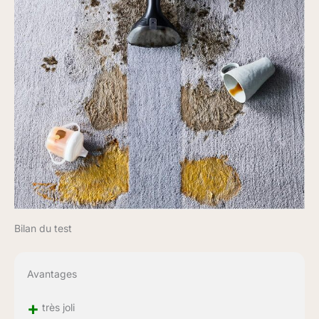
8cm, brosse de 15cm,
suceur fente, brosse
chaussure, autoclean un
accessoire dédié au
nettoyage automatique,
solution de nettoyage
spéciale animaux de
250ml
Bilan du test
Avantages
+
très joli