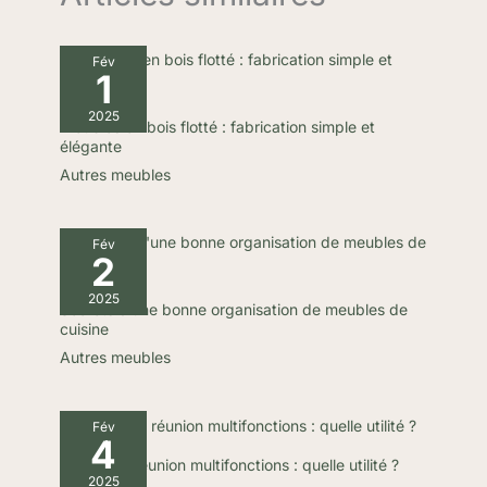
instantanément enveloppé de chaleur, les flammes vacillantes
chassent la fatigue. Fixée au mur, elle chauffe efficacement
jusqu'à 38 m² et fonctionne silencieusement, créant un hiver
chaud et paisible pour vous
Fév
1
2025
Meubles en bois flotté : fabrication simple et
élégante
Autres meubles
Fév
2
2025
Secrets d’une bonne organisation de meubles de
cuisine
Autres meubles
Fév
4
Tables de réunion multifonctions : quelle utilité ?
2025