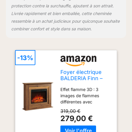
télécommande avec
protection contre la surchauffe, ajoutent à son attrait.
piles, matériel de
Livrée rapidement et bien emballée, cette cheminée
montage, notice de
ressemble à un achat judicieux pour quiconque souhaite
montage et d'utilisation
combiner confort et style dans sa maison.
détaillée
-13%
Foyer électrique
BALDERIA Finn –
Foyer au Sol, Effet
Effet flamme 3D : 3
Flamme 3D,
images de flammes
éclairage
différentes avec
d’Ambiance LED,
différentes intensités
Chauffage 2000 W,
319,00 €
Éclairage d'ambiance
minuterie,
279,00 €
LED : 13 couleurs
Thermostat,
sélectionnables
Commande de