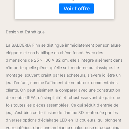
sélectionnables
Commande de
Puissance de chauffage :
démarrage, vitre
1-2 kW sélectionnable,
Ouverte,
adaptation automatique
télécommande –
de la puissance de
chêne foncé
Design et Esthétique
chauffage à la
température ambiante
La BALDERIA Finn se distingue immédiatement par son allure
Consommation : effet
élégante et son habillage en chêne foncé. Avec des
flamme 3D 4,8 W,
puissance de chauffage
dimensions de 25 x 100 x 82 cm, elle s’intègre aisément dans
puissante jusqu'à 2000
n’importe quelle pièce, qu’elle soit moderne ou classique. Le
W Fonctions de
montage, souvent craint par les acheteurs, s’avère ici être un
chauffage : réglable sur 2
jeu d’enfant, comme l’affirment de nombreux commentaires
niveaux (1-2 kW),
thermostat intégré pour
clients. On peut aisément la comparer avec une construction
régler la température
de meuble IKEA, où simplicité et robustesse vont de pair une
souhaitée, minuterie,
fois toutes les pièces assemblées. Ce qui séduit d’entrée de
mode veille automatique,
jeu, c’est bien cette illusion de flamme 3D, renforcée par les
commande de
démarrage adaptative,
diverses options d’éclairage LED en 13 couleurs, qui plongent
minuterie journalière et
votre intérieur dans une ambiance chaleureuse et cocooning.