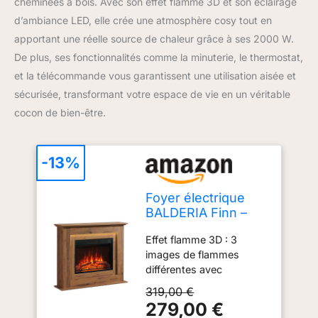
cheminées à bois. Avec son effet flamme 3D et son éclairage
d’ambiance LED, elle crée une atmosphère cosy tout en
apportant une réelle source de chaleur grâce à ses 2000 W.
De plus, ses fonctionnalités comme la minuterie, le thermostat,
et la télécommande vous garantissent une utilisation aisée et
sécurisée, transformant votre espace de vie en un véritable
cocon de bien-être.
-13%
Foyer électrique
BALDERIA Finn –
Foyer au Sol, Effet
Effet flamme 3D : 3
Flamme 3D,
images de flammes
éclairage
différentes avec
d’Ambiance LED,
différentes intensités
Chauffage 2000 W,
319,00 €
Éclairage d'ambiance
minuterie,
279,00 €
LED : 13 couleurs
Thermostat,