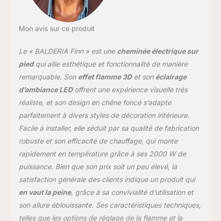
mode veille automatique,
commande de
démarrage adaptative,
Mon avis sur ce produit
minuterie journalière et
hebdomadaire Sécurité :
Le « BALDERIA Finn » est une
cheminée électrique sur
protection contre la
surchauffe, détection de
pied
qui allie esthétique et fonctionnalité de manière
fenêtre ouverte
remarquable. Son
effet flamme 3D
et son
éclairage
Dimensions : unité de
d’ambiance LED
offrent une expérience visuelle très
cheminée : 448 x 596 x
réaliste, et son design en chêne foncé s’adapte
130 mm (H x L x P),
fenêtre de cheminée :
parfaitement à divers styles de décoration intérieure.
440 x 580 mm (H x L),
Facile à installer, elle séduit par sa qualité de fabrication
poids : 7,3 ; habillage de
robuste et son efficacité de chauffage, qui monte
cheminée : 647 x 783 x
rapidement en température grâce à ses 2000 W de
230 mm (H x L x P),
poids : 10,0 kg Contenu
puissance. Bien que son prix soit un peu élevé, la
de la livraison : unité de
satisfaction générale des clients indique un produit qui
cheminée électrique avec
en vaut la peine
, grâce à sa convivialité d’utilisation et
câble d'alimentation
son allure éblouissante. Ses caractéristiques techniques,
d'environ 1,7 m (220 V),
telles que les options de réglage de la flamme et la
habillage de cheminée,