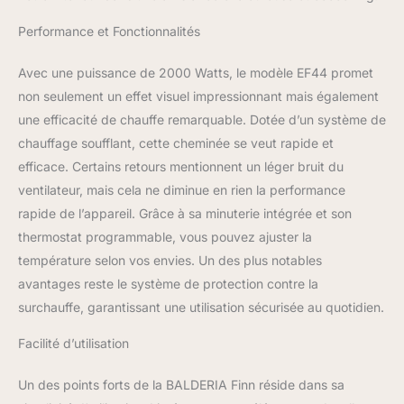
hebdomadaire Sécurité :
protection contre la
Performance et Fonctionnalités
surchauffe, détection de
fenêtre ouverte
Avec une puissance de 2000 Watts, le modèle EF44 promet
Dimensions : unité de
non seulement un effet visuel impressionnant mais également
cheminée : 448 x 596 x
une efficacité de chauffe remarquable. Dotée d’un système de
130 mm (H x L x P),
fenêtre de cheminée :
chauffage soufflant, cette cheminée se veut rapide et
440 x 580 mm (H x L),
efficace. Certains retours mentionnent un léger bruit du
poids : 7,3 ; habillage de
ventilateur, mais cela ne diminue en rien la performance
cheminée : 647 x 783 x
rapide de l’appareil. Grâce à sa minuterie intégrée et son
230 mm (H x L x P),
poids : 10,0 kg Contenu
thermostat programmable, vous pouvez ajuster la
de la livraison : unité de
température selon vos envies. Un des plus notables
cheminée électrique avec
avantages reste le système de protection contre la
câble d'alimentation
surchauffe, garantissant une utilisation sécurisée au quotidien.
d'environ 1,7 m (220 V),
habillage de cheminée,
Facilité d’utilisation
télécommande avec
piles, matériel de
Un des points forts de la BALDERIA Finn réside dans sa
montage, notice de