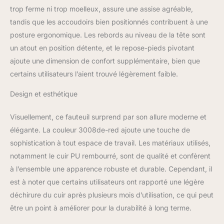
trop ferme ni trop moelleux, assure une assise agréable,
Assise épaisse et confort
renforcé : l’assise large
tandis que les accoudoirs bien positionnés contribuent à une
avec rembourrage
posture ergonomique. Les rebords au niveau de la tête sont
généreux offre une
un atout en position détente, et le repose-pieds pivotant
sensation moelleuse et
ajoute une dimension de confort supplémentaire, bien que
stable, idéale comme
chaise ordinateur, siège
certains utilisateurs l’aient trouvé légèrement faible.
de bureau ou fauteuil de
travail quotidien.
Design et esthétique
Accoudoirs rembourrés
et maintien latéral : les
Visuellement, ce fauteuil surprend par son allure moderne et
accoudoirs capitonnés
élégante. La couleur 3008de-red ajoute une touche de
apportent un appui
sophistication à tout espace de travail. Les matériaux utilisés,
confortable aux avant-
notamment le cuir PU rembourré, sont de qualité et confèrent
bras, tandis que le
dossier à forme
à l’ensemble une apparence robuste et durable. Cependant, il
enveloppante améliore la
est à noter que certains utilisateurs ont rapporté une légère
sensation de maintien.
déchirure du cuir après plusieurs mois d’utilisation, ce qui peut
Siège pivotant avec
être un point à améliorer pour la durabilité à long terme.
roulettes
multidirectionnelles :