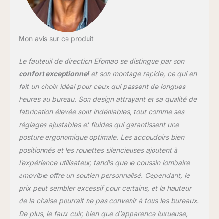
généreux offre une
sensation moelleuse et
stable, idéale comme
chaise ordinateur, siège
Mon avis sur ce produit
de bureau ou fauteuil de
travail quotidien.
Le fauteuil de direction Efomao se distingue par son
Accoudoirs rembourrés
et maintien latéral : les
confort exceptionnel
et son montage rapide, ce qui en
accoudoirs capitonnés
fait un choix idéal pour ceux qui passent de longues
apportent un appui
heures au bureau. Son design attrayant et sa qualité de
confortable aux avant-
fabrication élevée sont indéniables, tout comme ses
bras, tandis que le
dossier à forme
réglages ajustables et fluides qui garantissent une
enveloppante améliore la
posture ergonomique optimale. Les accoudoirs bien
sensation de maintien.
positionnés et les roulettes silencieuses ajoutent à
Siège pivotant avec
l’expérience utilisateur, tandis que le coussin lombaire
roulettes
multidirectionnelles :
amovible offre un soutien personnalisé. Cependant, le
base à cinq branches,
prix peut sembler excessif pour certains, et la hauteur
rotation pratique et
de la chaise pourrait ne pas convenir à tous les bureaux.
roulettes fluides pour se
De plus, le faux cuir, bien que d’apparence luxueuse,
déplacer facilement