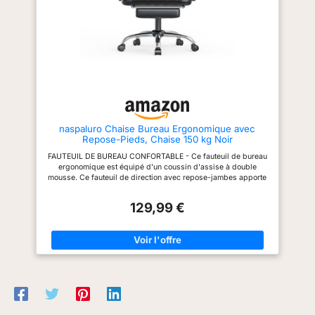
table de travail ou du
l'étude, la sieste, etc. La chaise
journée. CONSTRUCTION
de bureau de direction peut
ROBUSTE ET LOURDE POUR
poste informatique.
également être utilisée comme
UNE UTILISATION À LONG
chaise à jambes croisées par
TERME : Espérez-vous soulager
les personnes de taille
complètement la fatigue
moyenne. Le fauteuil de bureau
corporelle après de longues
de direction est doté d'un
heures passées en position
coussin de dossier spacieux et
assise ? La chaise de bureau
respirant en éponge haute
est dotée d'un repose-pieds
densité. La hauteur de cette
rétractable et prend en charge
chaise de bureau est réglable et
un angle d'inclinaison maximal
le dossier est inclinable, ce qui
de 145°, vous permettant de
naspaluro Chaise Bureau Ergonomique avec
est pratique pour les utilisateurs
vous dégourdir les jambes et
Repose-Pieds, Chaise 150 kg Noir
de grande taille La chaise
de vous pencher complètement
bureau pour les longues heures
en arrière pour un soulagement
FAUTEUIL DE BUREAU CONFORTABLE - Ce fauteuil de bureau
de travail: La chaise de bureau
efficace du stress. Le coussin
ergonomique est équipé d'un coussin d'assise à double
réglable vous permet de bouger
de siège extra large et épais est
mousse. Ce fauteuil de direction avec repose-jambes apporte
librement et d'ajuster la hauteur.
rempli de latex de haute qualité
une touche de détente supplémentaire à votre espace de
Le dossier de la chaise de
et de mousse haute résilience,
travail. Le large dossier et le soutien lombaire indépendant
bureau peut s'incliner entre 90
douce, offrant un bon soutien et
129,99 €
épousent délicatement les contours de votre corps pour
et 155 degrés avec une tension
difficile à effondrer. Avec sa
soutenir le bas de votre dos. FAUTEUIL DE BUREAU RÉGLABLE
d'inclinaison réglable. Dotée
structure solide, ce fauteuil
- Ce fauteuil de direction est équipé d'un réglage en hauteur,
d'un repose-pieds rétractable,
bureau supporte jusqu'à 350
d'un réglage de l'angle du dossier et d'un système
la chaise à dossier haut permet
livres, adapté aux grandes
d'inclinaison/pivotement qui vous permet de faire basculer le
de se reposer brièvement ou
corpulences. Tissu polaire anti-
fauteuil d'avant en arrière à n'importe quel angle jusqu'à 135°.
peut être utilisée comme chaise
rayures et design respectueux
Il offre une fonction de pivotement à 360° pour que vous
à jambes croisées pour étudier.
des animaux de compagnie :
puissiez vous déplacer librement. MATÉRIAUX DE HAUTE
La chaise d'ordinateur convient
craignez-vous que votre chaise
QUALITÉ - Le fauteuil de bureau de massage est fabriqué en
également parfaitement comme
bureau soit rayée et
cuir PU, un matériau robuste et durable, épais et ferme, facile à
chaise de jeu ou chaise vidéo
endommagée par les animaux
nettoyer et à entretenir. Ainsi, si vous salissez accidentellement