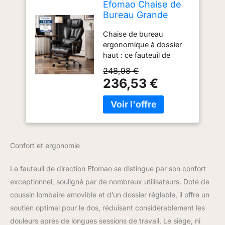
Efomao Chaise de
Bureau Grande
Taille, Fauteuil
Chaise de bureau
Ergonomique en
ergonomique à dossier
Similicuir PU 200KG,
haut : ce fauteuil de
Chaise Ordinateur
bureau offre un soutien
Réglable à Dossier
248,98 €
complet du dos, des
Haut, Siège
236,53 €
épaules et de la nuque
Pivotant avec
grâce à son dossier
Repose-Pieds et
rembourré, son appuie-
Coussin Lombaire
tête enveloppant et ses
coussins latéraux
renforcés. Fauteuil
Confort et ergonomie
direction avec coussin
lombaire : le coussin
Le fauteuil de direction Efomao se distingue par son confort
lombaire amovible aide à
exceptionnel, souligné par de nombreux utilisateurs. Doté de
soutenir le bas du dos
pendant le travail, le
coussin lombaire amovible et d’un dossier réglable, il offre un
télétravail, les études ou
soutien optimal pour le dos, réduisant considérablement les
les longues sessions
douleurs après de longues sessions de travail. Le siège, ni
devant l’ordinateur.