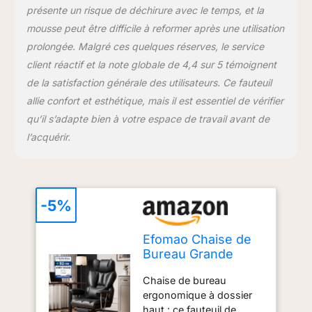
présente un risque de déchirure avec le temps, et la
autour du bureau, de la
table de travail ou du
mousse peut être difficile à reformer après une utilisation
poste informatique.
prolongée. Malgré ces quelques réserves, le service
client réactif et la note globale de 4,4 sur 5 témoignent
de la satisfaction générale des utilisateurs. Ce fauteuil
allie confort et esthétique, mais il est essentiel de vérifier
qu’il s’adapte bien à votre espace de travail avant de
l’acquérir.
-5%
Efomao Chaise de
Bureau Grande
Taille, Fauteuil
Chaise de bureau
Ergonomique en
ergonomique à dossier
Similicuir PU 200KG,
haut : ce fauteuil de