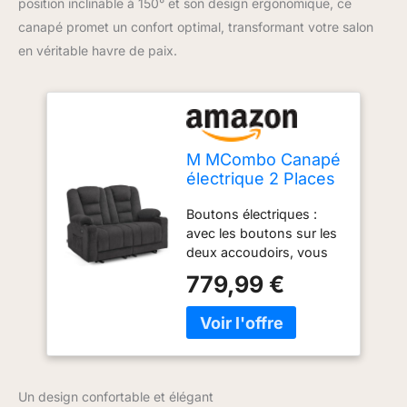
position inclinable à 150° et son design ergonomique, ce
canapé promet un confort optimal, transformant votre salon
en véritable havre de paix.
M MCombo Canapé
électrique 2 Places
avec Fonction
Boutons électriques :
Sommeil, canapé
avec les boutons sur les
Relax 2 Places avec
deux accoudoirs, vous
Bouton réglable à
pouvez régler le repose-
150°, Chaise de
779,99 €
pieds et le dossier de ce
cinéma avec
canapé 2 places à votre
Fonction inclinable,
position allongée
7009 (Gris)
préférée (108-150°) ;
chaque siège du canapé
inclinable est réglable
Un design confortable et élégant
indépendamment ; grâce