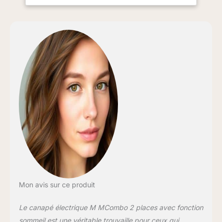
préférée (108-150°) ;
chaque siège du canapé
inclinable est réglable
indépendamment ; grâce
au repose-pied à hauteur
du cœur, vous pouvez
créer la condition idéale
pour reprendre l'activité
Repose-pieds allongé : le
repose-pieds du canapé
2 places réglable
électriquement peut être
rallongé jusqu'à 13 cm ;
repose-pieds extra
allongé pour une
extension complète des
jambes afin que vous
puissiez étirer votre
Mon avis sur ce produit
corps entièrement, idéal
pour la circulation
Le canapé électrique M MCombo 2 places avec fonction
sanguine Accessoires
multifonctionnels : 1
sommeil est une véritable trouvaille pour ceux qui