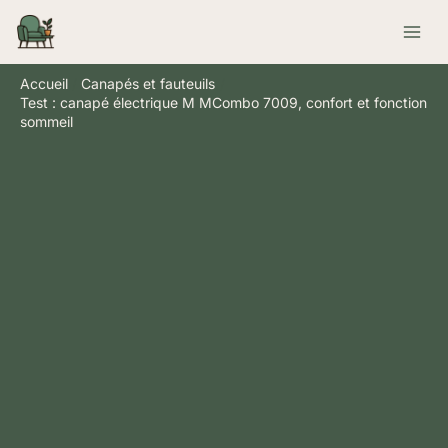
Aller
Rechercher
au
contenu
Accueil
Canapés et fauteuils
Test : canapé électrique M MCombo 7009, confort et fonction
sommeil