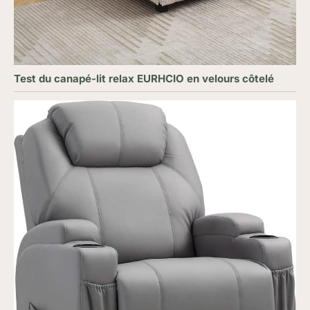
Test du canapé-lit relax EURHCIO en velours côtelé