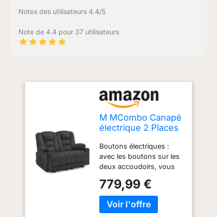
Notes des utilisateurs 4.4/5
Note de 4.4 pour 37 utilisateurs
M MCombo Canapé
électrique 2 Places
avec Fonction
Boutons électriques :
Sommeil, canapé
avec les boutons sur les
Relax 2 Places avec
deux accoudoirs, vous
Bouton réglable à
pouvez régler le repose-
150°, Chaise de
779,99 €
pieds et le dossier de ce
cinéma avec
canapé 2 places à votre
Fonction inclinable,
position allongée
7009 (Gris)