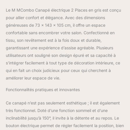
au repose-pied à hauteur
Le M MCombo Canapé électrique 2 Places en gris est conçu
du cœur, vous pouvez
créer la condition idéale
pour allier confort et élégance. Avec des dimensions
pour reprendre l'activité
généreuses de 73 x 143 x 105 cm, il offre un espace
Repose-pieds allongé : le
confortable sans encombrer votre salon. Confectionné en
repose-pieds du canapé
tissu, son revêtement est à la fois doux et durable,
2 places réglable
garantissant une expérience d’assise agréable. Plusieurs
électriquement peut être
rallongé jusqu'à 13 cm ;
utilisateurs ont souligné son design épuré et sa capacité à
repose-pieds extra
s’intégrer facilement à tout type de décoration intérieure, ce
allongé pour une
qui en fait un choix judicieux pour ceux qui cherchent à
extension complète des
améliorer leur espace de vie.
jambes afin que vous
puissiez étirer votre
Fonctionnalités pratiques et innovantes
corps entièrement, idéal
pour la circulation
sanguine Accessoires
Ce canapé n’est pas seulement esthétique ; il est également
multifonctionnels : 1
très fonctionnel. Doté d’une fonction sommeil et d’une
console, 2 porte-
inclinabilité jusqu’à 150°, il invite à la détente et au repos. Le
gobelets et 4 poches
bouton électrique permet de régler facilement la position, bien
vous offrent plus de