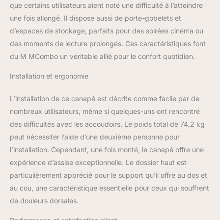
que certains utilisateurs aient noté une difficulté à l’atteindre
commodité; la console
pratique offre un espace
une fois allongé. Il dispose aussi de porte-gobelets et
de rangement et un
d’espaces de stockage, parfaits pour des soirées cinéma ou
espace de rangement
des moments de lecture prolongés. Ces caractéristiques font
pratique pour les
du M MCombo un véritable allié pour le confort quotidien.
boissons ou les
collations; les ports USB
Installation et ergonomie
du fauteuil inclinable
électrique vous aident à
recharger pendant la
L’installation de ce canapé est décrite comme facile par de
détente; (Attention : les
nombreux utilisateurs, même si quelques-uns ont rencontré
ports USB ne sont que
des difficultés avec les accoudoirs. Le poids total de 74,2 kg
pour les appareils à faible
peut nécessiter l’aide d’une deuxième personne pour
consommation
l’installation. Cependant, une fois monté, le canapé offre une
d'énergie, tels que
iPhone, iPad) Installation
expérience d’assise exceptionnelle. Le dossier haut est
facile : la structure
particulièrement apprécié pour le support qu’il offre au dos et
unique et le guidage des
au cou, une caractéristique essentielle pour ceux qui souffrent
câbles permettent un
de douleurs dorsales.
montage facile du
fauteuil relax : 1.