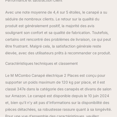
Performance et satisfaction client
Connectez les deux
bases de siège. Insérez
les accoudoirs et le
Avec une note moyenne de 4,4 sur 5 étoiles, le canapé a su
dossier dans les bases.
séduire de nombreux clients. Le retour sur la qualité du
3. Branchez les câbles
produit est généralement positif, la majorité des avis
Housse en tissu de
soulignant son confort et sa qualité de fabrication. Toutefois,
haute qualité : la belle
certains ont rencontré des problèmes de livraison, ce qui peut
surface du canapé-lit est
à poils courts, doux au
être frustrant. Malgré cela, la satisfaction générale reste
toucher, chaud et
élevée, avec des utilisateurs prêts à recommander ce produit.
respirant ; il est plus
résistant à l'abrasion et
Caractéristiques techniques et classement
aux bouloches que le lin
normal ; la couleur varie
Le M MCombo Canapé électrique 2 Places est conçu pour
en fonction de la lumière
supporter un poids maximum de 120 kg par place, et il est
Autres informations : Ce
canapé 2 places est livré
classé 347e dans la catégorie des canapés et divans de salon
démonté. Livré en lot de
sur Amazon. Le canapé est disponible depuis le 10 juin 2024
4. 2. Veuillez nous
et, bien qu’il n’y ait pas d’informations sur la disponibilité des
contacter si vous avez
pièces détachées, sa robustesse rassure quant à sa longévité.
des questions ou des
Pour une vue d’ensemble des caractéristiques, veuillez
suggestions.