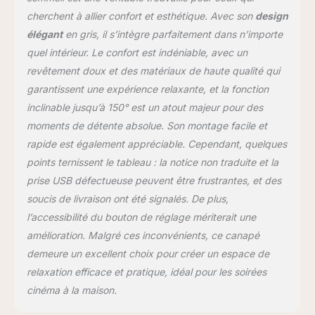
console, 2 porte-
cherchent à allier confort et esthétique. Avec son
design
gobelets et 4 poches
élégant
en gris, il s’intègre parfaitement dans n’importe
vous offrent plus de
quel intérieur. Le confort est indéniable, avec un
commodité; la console
pratique offre un espace
revêtement doux et des matériaux de haute qualité qui
de rangement et un
garantissent une expérience relaxante, et la fonction
espace de rangement
inclinable jusqu’à 150° est un atout majeur pour des
pratique pour les
moments de détente absolue. Son montage facile et
boissons ou les
collations; les ports USB
rapide est également appréciable. Cependant, quelques
du fauteuil inclinable
points ternissent le tableau : la notice non traduite et la
électrique vous aident à
prise USB défectueuse peuvent être frustrantes, et des
recharger pendant la
soucis de livraison ont été signalés. De plus,
détente; (Attention : les
ports USB ne sont que
l’accessibilité du bouton de réglage mériterait une
pour les appareils à faible
amélioration. Malgré ces inconvénients, ce canapé
consommation
demeure un excellent choix pour créer un espace de
d'énergie, tels que
relaxation efficace et pratique, idéal pour les soirées
iPhone, iPad) Installation
cinéma à la maison.
facile : la structure
unique et le guidage des