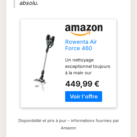
absolu.
Rowenta Air
Force 460
rh9282 sans sac
Un nettoyage
Noir, Vert –
exceptionnel toujours
Aspirateur
à la main sur
(sécher,
n'importe quelle
cyclonique,
449,99 €
surface en un seul
cyclonique, 85
clic La tête
DB, sans sac,
d'aspiration Power
0,4 L)
Slim Vision présente
une brosse
motorisée et des
Disponibilité et prix à jour – informations fournies par
lumières LED pour
Amazon
une meilleure visibilité
30 minutes