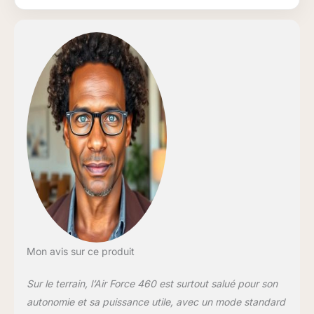
d'autonomie 12
minutes de
performance en
position Boost
Charge maximale : 3
heures Accessoires :
1 brosse pour canapé
et 1 mini brosse
électrique pour
enlever les poils
d'animaux Capacité
du réservoir à
poussière : 0,65 l
Mon avis sur ce produit
Sur le terrain, l’Air Force 460 est surtout salué pour son
autonomie et sa puissance utile, avec un mode standard