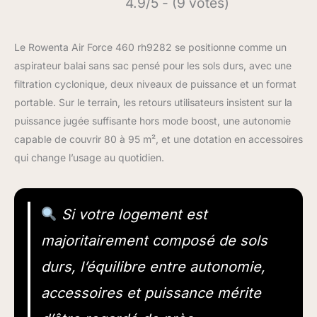
4.9/5 - (9 votes)
Le Rowenta Air Force 460 rh9282 se positionne comme un
aspirateur balai sans sac pensé pour les sols durs, avec une
filtration cyclonique, deux niveaux de puissance et un format
portable. Sur le terrain, les retours utilisateurs insistent sur la
puissance jugée suffisante hors mode boost, une autonomie
capable de couvrir 80 à 95 m², et une dotation en accessoires
qui change l’usage au quotidien.
Si votre logement est
majoritairement composé de sols
durs, l’équilibre entre autonomie,
accessoires et puissance mérite