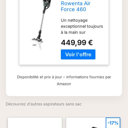
Rowenta Air
Force 460
rh9282 sans sac
Un nettoyage
Noir, Vert –
exceptionnel toujours
Aspirateur
à la main sur
(sécher,
n'importe quelle
cyclonique,
449,99 €
surface en un seul
cyclonique, 85
clic La tête
DB, sans sac,
d'aspiration Power
0,4 L)
Slim Vision présente
une brosse
motorisée et des
Disponibilité et prix à jour – informations fournies par
lumières LED pour
Amazon
une meilleure visibilité
30 minutes
d'autonomie 12
Découvrez d’autres aspirateurs sans sac
minutes de
performance en
position Boost
Charge maximale : 3
-17%