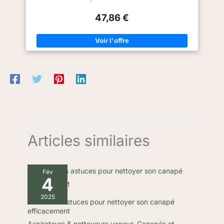
DESIGN ET PRATICITÉ : La cuve amovible d'une capacité de
1,5 L facilite le vidage et le nettoyage de l'aspirateur. Le filtre
47,86 €
HEPA assure une filtration efficace des particules fines, idéal
pour les personnes allergiques. Le niveau sonore de 80 dB
offre un compromis entre puissance et confort d'utilisation.
CONVENIENCE ET MOBILITÉ : Doté d'un câble d'alimentation
de 5 m et d'un système de rembobinage automatique du
cordon, cet aspirateur offre une grande liberté de mouvement
et un rangement simplifié après utilisation. ACCESSOIRES
INCLUS : Il est fourni avec plusieurs accessoires pour le
nettoyage du sol : une brosse, deux tubes d'insertion en
plastique, un flexible et un suceur plat, permettant de s'adapter
à différents types de surfaces et recoins pour un nettoyage
complet et efficace. GARANTIE ETENDUE DE 2 ANS :
Bénéficiez d'une garantie étendue de 2 ans, accompagnée
d'un atelier SAV en France, offrant ainsi la confiance et la
tranquillité d'esprit pour une utilisation prolongée et fiable.
Articles similaires
Fév
4
2025
Meilleures astuces pour nettoyer son canapé
efficacement
Aspirateurs & nettoyeurs vapeur
,
Canapés et