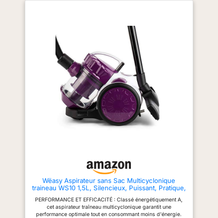
bouton-poussoir pour plusieurs
profondément dans la structure
types de surfaces
du tapis ASPIRATION SANS
CARACTÉRISTIQUES
EFFORT : aspirateur léger
PRATIQUES : Bac à poussière
Philips avec brosse douce
compact de 1,3 L, design léger
intégrée dans la poignée, il
et maniabilité à 360° DANS LA
s'adapte facilement à toutes les
BOÎTE : comprend un outil plat,
tâches de nettoyage ADAPTÉ
une buse pour rembourrage,
AUX PERSONNES
une brosse à poussière, une
ALLERGIQUES : aspirateur
brosse à parquet et un porte-
traineau équipé d'un système
accessoires
de filtration H13 entièrement
hermétique capturant pollen,
poils d'animaux et acariens. De
plus, son réservoir est facile à
vider. INCLUS : aspirateur sans
sac, brosse TriActive, brosse
intégrée, filtre HEPA H13 anti-
allergènes, filtre lavable
Wëasy Aspirateur sans Sac Multicyclonique
traineau WS10 1,5L, Silencieux, Puissant, Pratique,
pour Tapis, moquettes et sols durs, Inclus Brosse
PERFORMANCE ET EFFICACITÉ : Classé énergétiquement A,
poussière et suceur Plat
cet aspirateur traîneau multicyclonique garantit une
performance optimale tout en consommant moins d'énergie.