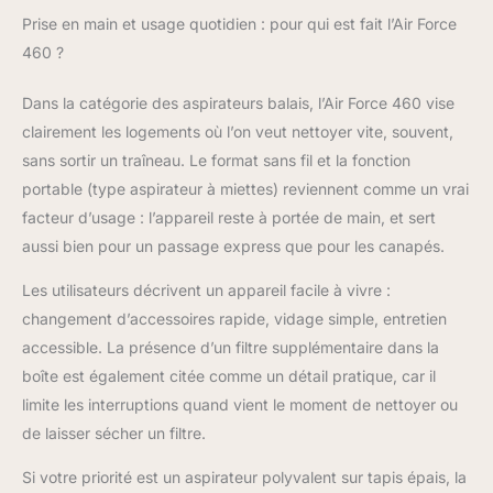
performance en
Prise en main et usage quotidien : pour qui est fait l’Air Force
position Boost Charge
460 ?
maximale : 3 heures
Accessoires : 1 brosse
Dans la catégorie des aspirateurs balais, l’Air Force 460 vise
pour canapé et 1 mini
clairement les logements où l’on veut nettoyer vite, souvent,
brosse électrique pour
enlever les poils
sans sortir un traîneau. Le format sans fil et la fonction
d'animaux Capacité du
portable (type aspirateur à miettes) reviennent comme un vrai
réservoir à poussière :
facteur d’usage : l’appareil reste à portée de main, et sert
0,65 l
aussi bien pour un passage express que pour les canapés.
Les utilisateurs décrivent un appareil facile à vivre :
changement d’accessoires rapide, vidage simple, entretien
accessible. La présence d’un filtre supplémentaire dans la
boîte est également citée comme un détail pratique, car il
limite les interruptions quand vient le moment de nettoyer ou
de laisser sécher un filtre.
Si votre priorité est un aspirateur polyvalent sur tapis épais, la