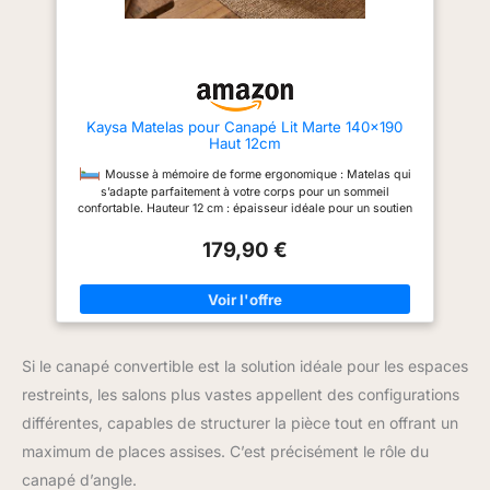
Kaysa Matelas pour Canapé Lit Marte 140x190
Haut 12cm
Mousse à mémoire de forme ergonomique : Matelas qui
s’adapte parfaitement à votre corps pour un sommeil
confortable. Hauteur 12 cm : épaisseur idéale pour un soutien
équilibré et durable. Rigidité et résistance équilibrées : parfait
179,90 €
pour résister aux sollicitations quotidiennes.
Revêtement
anti-allergique : protection contre les allergènes pour un
environnement de sommeil plus sain. Utilisation polyvalente :
convient pour les canapés convertibles, les camping-cars, les
caravanes, les lits pliants et le camping.
Tissu doux :
sensation de confort et de bien-être. Fabriqué en Italie :
garantie de qualité et production italienne.
Si le canapé convertible est la solution idéale pour les espaces
restreints, les salons plus vastes appellent des configurations
différentes, capables de structurer la pièce tout en offrant un
maximum de places assises. C’est précisément le rôle du
canapé d’angle.