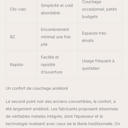
Couchage
commencer le montage. Si vous recevez un produit
Simplicité et coût
endommagé, rayé ou avec des pièces manquantes, contactez-
Clic-clac
occasionnel, petits
abordable
nous immédiatement : notre équipe résoudra votre problème
budgets
sous 24 heures.
Encombrement
Espaces très
BZ
minimal une fois
étroits
plié
Facilité et
Usage fréquent à
Rapido
rapidité
quotidien
d’ouverture
Un confort de couchage amélioré
Le second point noir des anciens convertibles, le confort, a
été largement amélioré. Les fabricants proposent désormais
de véritables matelas intégrés, dont l’épaisseur et la
technologie rivalisent avec ceux de la literie traditionnelle. On