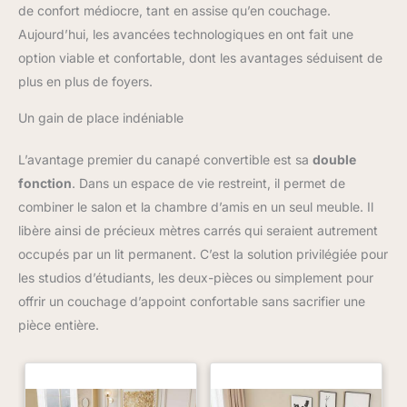
Il faut compter 2 à 7 jours pour
de confort médiocre, tant en assise qu’en couchage.
qu'ils reprennent leur forme
d'origine, sans outils et sans
Aujourd’hui, les avancées technologiques en ont fait une
tracas.
option viable et confortable, dont les avantages séduisent de
plus en plus de foyers.
Un gain de place indéniable
L’avantage premier du canapé convertible est sa
double
fonction
. Dans un espace de vie restreint, il permet de
combiner le salon et la chambre d’amis en un seul meuble. Il
libère ainsi de précieux mètres carrés qui seraient autrement
occupés par un lit permanent. C’est la solution privilégiée pour
les studios d’étudiants, les deux-pièces ou simplement pour
offrir un couchage d’appoint confortable sans sacrifier une
pièce entière.