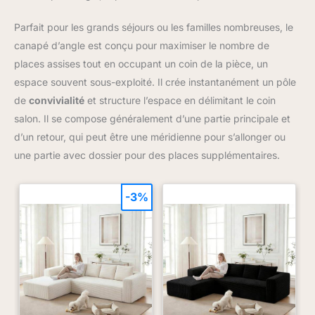
durant un usage quotidien. Cette construction de qualité
contribue directement à la longévité du produit. [TISSU
Parfait pour les grands séjours ou les familles nombreuses, le
CORDEROY DOUX ET DURABLE]: Le revêtement en corderoys
offre une texture douce et une élégance discrète, apportant
canapé d’angle est conçu pour maximiser le nombre de
confort et style à votre intérieur. [DIMENSIONS ET LIVRAISON]:
Ce canapé mesure 188L x 136,5P x 89H cm. Il est livré en deux
places assises tout en occupant un coin de la pièce, un
colis distincts dont les délais de livraison peuvent varier.
espace souvent sous-exploité. Il crée instantanément un pôle
de
convivialité
et structure l’espace en délimitant le coin
salon. Il se compose généralement d’une partie principale et
d’un retour, qui peut être une méridienne pour s’allonger ou
une partie avec dossier pour des places supplémentaires.
-3%