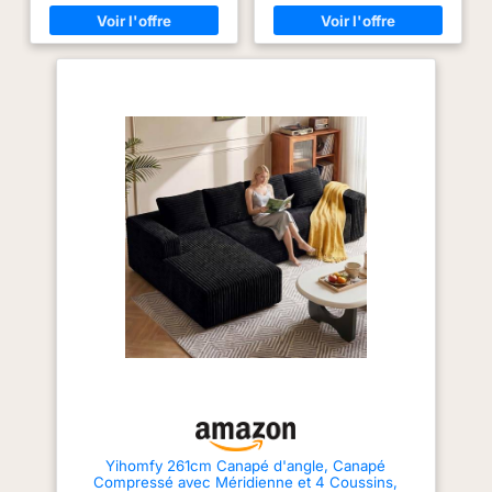
confort chez vous Grande
permettant de réorganiser et de
profondeur : Ce canapé offre
personnaliser facilement la
une méridienne plus profonde
configuration selon vos besoins
et plus large qu’un modèle
et vos préférences. Parfait pour
classique, avec des accoudoirs
tout salon, ce canapé d'angle
arrondis qui servent aussi
s'adapte harmonieusement à
d’appui-tête, invitant à
différentes tailles de pièces et à
s’allonger et à se relaxer pour
toutes les occasions, ce qui en
une pause bien-être Modulable
fait un ajout pratique et élégant
: Ce canapé en L s’adapte
à votre intérieur. Tissu velours
facilement : canapé droit,
côtelé haut de gamme : Revêtu
d’angle ou même canapé-lit.
d'un velours côtelé doux et
Idéal pour les soirées cinéma,
brossé de haute qualité, ce
les moments de détente, les
canape 3 places offre une
sessions de jeu ou les
texture unique et accueillante, à
retrouvailles en famille Doux et
la fois durable et résistante. Le
stable : Revêtu d’un velours
tissu robuste résiste à l'usure
côtelé douillet, ce canapé
quotidienne, garantissant ainsi
diffuse une chaleur irrésistible.
que la couleur riche et le
Sa mousse haute densité
toucher moelleux restent
associée à son système de
éclatants et comme neufs
ressorts offre un soutien
pendant des années, ajoutant
durable et un confort optimal à
une touche d'élégance
chaque assise Pour tous les
intemporelle à votre décoration.
modes de vie : Ce canapé
Coussins hybrides ressorts et
modulable s’intègre dans un
mousse : Canape
salon, un appartement, une
convertible,profitez d'un confort
chambre ou une chambre
et d'une résilience durables
Yihomfy 261cm Canapé d'angle, Canapé
d’amis, là où se partagent rires
grâce à notre garnissage de
Compressé avec Méridienne et 4 Coussins,
et moments passés ensemble
pointe. Chaque assise combine