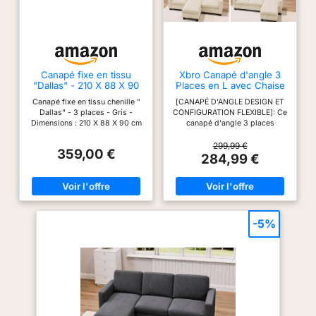
Canapé fixe en tissu
Xbro Canapé d'angle 3
"Dallas" - 210 X 88 X 90
Places en L avec Chaise
cm - 3 places - Gris
Longue Fixe, Canapé 3
Canapé fixe en tissu chenille "
[CANAPÉ D'ANGLE DESIGN ET
Places Rembourrage en
Dallas" - 3 places - Gris -
CONFIGURATION FLEXIBLE]: Ce
éponge Haute Résilience,
Dimensions : 210 X 88 X 90 cm
canapé d'angle 3 places
Tissu en Velours Côtelé
associe un design aux lignes
Doux, Beige
épurées à une fonctionnalité
299,99 €
359,00 €
innovante. Sa méridienne est
284,99 €
une pièce indépendante,
permettant de configurer
librement votre espace : il vous
suffit d'ajuster les coussins
pour l'installer aussi bien à
gauche qu'à droite du canapé.
-5%
[CONFORT OPTIMAL HAUTE
RÉSILIENCE]: L'assise et le
dossier bénéficient d'un
rembourrage en éponge haute
résilience, assurant un maintien
ferme et une résistance à
l'affaissement dans le temps.
La conception du siège est
étudiée pour offrir un soutien