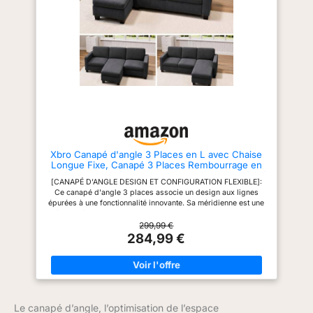
optimal lors de l'utilisation.
[STRUCTURE SOLIDE ET
STABLE]: La structure de ce
canapé est conçue avec des
matériaux robustes,
garantissant sa stabilité et sa
solidité durant un usage
quotidien. Cette construction de
qualité contribue directement à
la longévité du produit. [TISSU
CORDEROY DOUX ET
DURABLE]: Le revêtement en
corderoys offre une texture
douce et une élégance discrète,
Xbro Canapé d'angle 3 Places en L avec Chaise
apportant confort et style à votre
Longue Fixe, Canapé 3 Places Rembourrage en
intérieur. [DIMENSIONS ET
éponge Haute Résilience, Tissu en Velours Côtelé
LIVRAISON]: Ce canapé mesure
[CANAPÉ D'ANGLE DESIGN ET CONFIGURATION FLEXIBLE]:
Doux, Gris Foncé
188L x 136,5P x 89H cm. Il est
Ce canapé d'angle 3 places associe un design aux lignes
livré en deux colis distincts
épurées à une fonctionnalité innovante. Sa méridienne est une
dont les délais de livraison
pièce indépendante, permettant de configurer librement votre
peuvent varier.
espace : il vous suffit d'ajuster les coussins pour l'installer
299,99 €
aussi bien à gauche qu'à droite du canapé. [CONFORT
284,99 €
OPTIMAL HAUTE RÉSILIENCE]: L'assise et le dossier
bénéficient d'un rembourrage en éponge haute résilience,
assurant un maintien ferme et une résistance à l'affaissement
dans le temps. La conception du siège est étudiée pour offrir
un soutien optimal lors de l'utilisation. [STRUCTURE SOLIDE ET
STABLE]: La structure de ce canapé est conçue avec des
Le canapé d’angle, l’optimisation de l’espace
matériaux robustes, garantissant sa stabilité et sa solidité