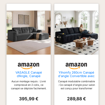
VASAGLE Canapé
Yihomfy 260cm Canapé
d’Angle, Canapé
d'angle Convertible avec
Modulable 244 cm, Livré
Sac de Rangement, 2
Aucun montage requis : Livré
Canapé modulable combinable
Compressé en Colis,
Porte-Gobelets, Canapé
compressé en 2 colis, ce
: Ce canapé d'angle pour salon
sans Montage, avec
Modulable avec Grande
canapé se déploie facilement.
est conçu pour transformer
Grande Méridienne à
Méridienne,Canapé 3
Déballez-le, tapotez-le
votre espace grâce à une
Droite, pour Salon,
Places en L pour
légèrement pour qu’il retrouve
polyvalence inégalée. Ce
Chambre d’Amis, Gris
Salon,Canapé
395,99 €
289,88 €
sa forme en 72 heures, puis
canapé innovant se compose de
Ardoise LCS184GN01
Compressé,Noir
profitez pleinement de son
deux modules séparés, vous