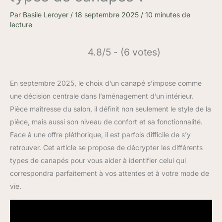
Par
Basile Leroyer
/
18 septembre 2025
/
10 minutes de
lecture
4.8/5 - (6 votes)
En septembre 2025, le choix d’un canapé s’impose comme
une décision centrale dans l’aménagement d’un intérieur.
Pièce maîtresse du salon, il définit non seulement le style de la
pièce, mais aussi son niveau de confort et sa fonctionnalité.
Face à une offre pléthorique, il est parfois difficile de s’y
retrouver. Cet article se propose de décrypter les différents
types de canapés pour vous aider à identifier celui qui
correspondra parfaitement à vos attentes et à votre mode de
vie.