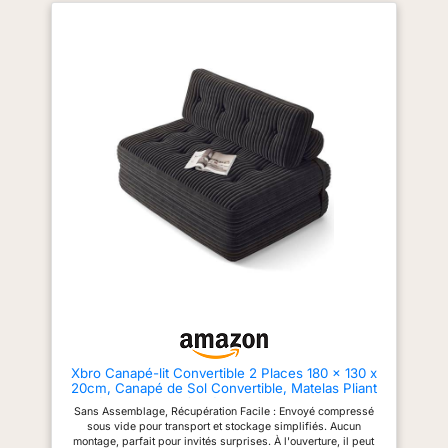
Idéal pour maintenir l’ordre tout
détendre, faire une sieste ou
en profitant pleinement de votre
accueillir des invités pour la
espace salon. Confort doux
nuit dans votre salon.
multi-matériaux:Ce canape
Dimensions : 160 x 80 x 78cm.
convertible 2 places bénéficie
Rembourrage en mousse pure
d’une composition de matériaux
pour un confort durable : Garni
soignée : revêtement textile,
d'un rembourrage haut de
coton souple, non-tissé et
gamme en mousse pure, ce
mousse épaisse. Cet
canapé convertible offre
assemblage offre une assise
l'équilibre parfait entre douceur
moelleuse et un soutien optimal,
et maintien. Que ce soit pour
que ce soit pour se détendre
vous asseoir, vous allonger ou
devant la télévision ou passer
dormir, il procure un confort
une nuit de repos. Le rendu
ultime pour des heures de
doux au toucher garantit un
détente, en faisant l'endroit
bien-être durable pour toute la
idéal pour regarder la
famille. Transformation multi-
télévision, lire ou simplement se
positions:Ce canapé lit 2 places
reposer. Tissu en flanelle
dispose d’un dossier réglable
résistant et facile d'entretien :
sur trois angles distincts : 108°,
Fabriqué à partir d'une flanelle
135° et 180°, pour s’adapter à la
de haute qualité, ce canapé
position assise, demi-allongée
offre une texture
ou totalement allongée. Son
exceptionnellement douce, fine
format compact se déploie
et pelucheuse, avec un toucher
Xbro Canapé-lit Convertible 2 Places 180 x 130 x
facilement jusqu’à 161 cm de
chaud et réconfortant. La
20cm, Canapé de Sol Convertible, Matelas Pliant
largeur une fois déplié, parfait
flanelle est réputée pour son
Sofa en Mousse à Mémoire de Forme, Pliable
pour les petits appartements,
aspect mat et élégant, sa
Sans Assemblage, Récupération Facile : Envoyé compressé
Chambre Salon, Gris Foncé
studios ou chambres d’amis en
grande résistance à l'usure
sous vide pour transport et stockage simplifiés. Aucun
quête de polyvalence au
quotidienne, tout en restant
montage, parfait pour invités surprises. À l'ouverture, il peut