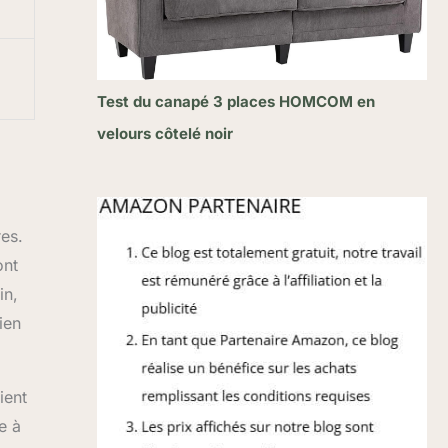
Test du canapé 3 places HOMCOM en
velours côtelé noir
es.
ont
in,
ien
ient
e à