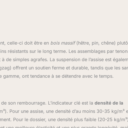
t, celle-ci doit être en
bois massif
(hêtre, pin, chêne) plutô
ns résistants sur le long terme. Les assemblages par tenon
 à de simples agrafes. La suspension de l’assise est égale
zag) offrent un soutien ferme et durable, tandis que les sa
 de gamme, ont tendance à se détendre avec le temps.
 de son rembourrage. L’indicateur clé est la
densité de la
³). Pour une assise, une densité d’au moins 30-35 kg/m³ e
ent. Pour le dossier, une densité plus faible (20-25 kg/m³)
ent une meilleure élasticité et une plus grande longévité, ma