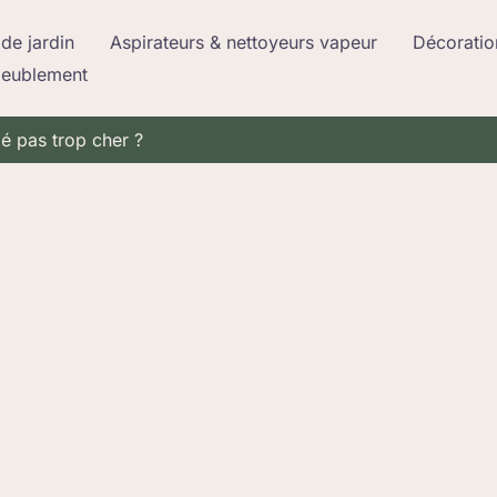
de jardin
Aspirateurs & nettoyeurs vapeur
Décoratio
meublement
é pas trop cher ?