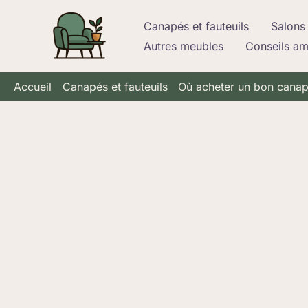
Aller
Canapés et fauteuils
Salons 
au
Autres meubles
Conseils a
contenu
Accueil
Canapés et fauteuils
Où acheter un bon canap