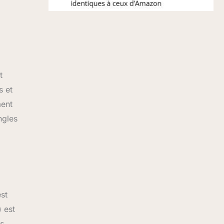
t
s et
ment
ngles
st
 est
is