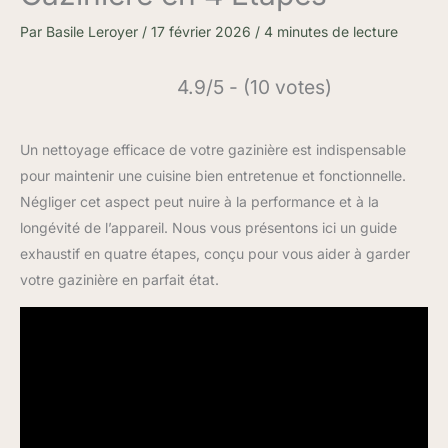
Par
Basile Leroyer
/
17 février 2026
/
4 minutes de lecture
4.9/5 - (10 votes)
Un nettoyage efficace de votre gazinière est indispensable
pour maintenir une cuisine bien entretenue et fonctionnelle.
Négliger cet aspect peut nuire à la performance et à la
longévité de l’appareil. Nous vous présentons ici un guide
exhaustif en quatre étapes, conçu pour vous aider à garder
votre gazinière en parfait état.