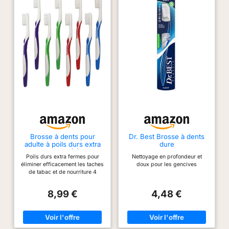
Brosse à dents pour
Dr. Best Brosse à dents
adulte à poils durs extra
dure
fermes (8)
Poils durs extra fermes pour
Nettoyage en profondeur et
éliminer efficacement les taches
doux pour les gencives
de tabac et de nourriture 4
couleurs : rouge, bleu, vert et
violet Choisissez entre 4, 8 ou
8,99 €
4,48 €
12 pièces