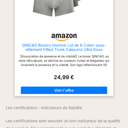
polyvalence et respirabilité afin
courtes femme offrent des
de fournir une expérience de
possibilités de style infinies
port optimale Polyvalent : avec
pour toutes les occasions.
un col rond classique, ces t-
[Occasions] : Ce t shirt femme
shirts pour homme offrent un
col v est idéal pour une tenue
design polyvalent qui complète
quotidienne, le travail, le
sans effort n'importe quelle
bureau, les loisirs, les
tenue, ce qui facilite
vacances, le sport ou les
l'assemblage d'un look poli et
rendez-vous. Ce tee shirt col v
intemporel
femme allie confort et élégance
QINCAO Boxers Homme Lot de 6 Coton sous-
et est un excellent choix pour
vêtement Fitted Trunk Caleçons Ultra Doux
toutes les occasions. [Entretien]
Confortale,Multicolore ×6,M
: Lavage en machine
【Association de jeunesse et de vitalité】Le boxer QINCAO, au
recommandé. Ne pas javelliser,
style rétro épuré, se décline en couleurs riches et élégantes qui
ne pas repasser, afin de
incarnent la jeunesse et la vitalité. Son logo réfléchissant 3D
préserver la qualité du vetement
subtil apporte une touche d'élégance stylée. Vendu en pack de
femme ete.
6. 【Tissu de haute qualité, doux au toucher】Ces boxers pour
24,99 €
homme sont confectionnés en coton peigné long de 40, pour
une sensation de légèreté et de douceur extrême, sans pinçage
ni irritation gênante. Après des portes et lavages répétés, ils
résistent également à la déformation, au rétrécissement et à la
décoloration. 【Excellent rapport qualité-prix - Finition
exquise】Chaque boxer en coton QINCAO est fabriqué par des
sous-traitants de vêtements OEM de grandes marques. La
Les certifications : indicateurs de fiabilité
finition exquise, obtenue grâce à des coutures resserrées
d'une double aiguille, les rend plus solides et moins sujets à
se défaire. Offrant le meilleur rapport qualité-prix, nous
Les certifications sont souvent un bon indicateur de la qualité
garantissons une qualité irréprochable et le meilleur prix !
【Ajustement parfait】Grâce à sa ceinture élastique en latex de