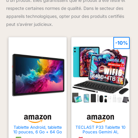
d’un produit. Elles garantissent que le produit a été testé et
haute qualité et son coupe parfaite, vous profiterez d'une
liberté et d'un confort absolus. Les bordures du boxer ne se
respecte certaines normes de qualité. Dans le secteur des
froncent pas facilement, garantissant ainsi un ajustement
naturel et confortable sur vos jambes. 【Sans étiquette
appareils technologiques, opter pour des produits certifiés
gênante】Un matériau de qualité alimentaire est transformé en
peut s’avérer judicieux.
étiquette par impression à transfert thermique. Résultat : une
étiquette sécurisée, confortable et douce pour la peau, que
vous ne sentirez pratiquement pas à l'usage.
-10%
Tablette Android, tablette
TECLAST P33 Tablette 10
10 pouces, 6 Go + 64 Go
Pouces Gemini AI,
(extensible jusqu'à 128
Android Tablette Tactile