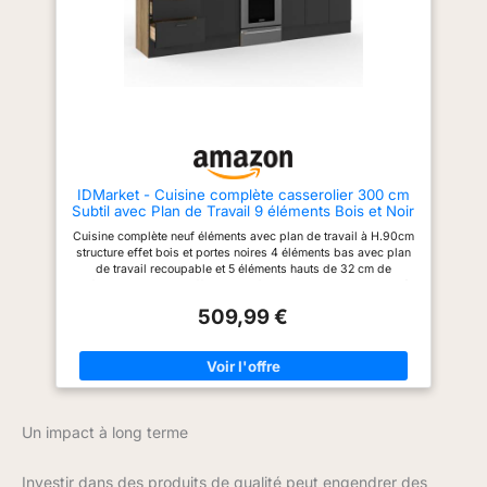
créant une ambiance épurée et
contemporaine. MATERIAUX
SOLIDES ET DURABLES :
Chaque caisson, ou meuble de
rangement, est composé de
panneaux de particules
(aggloméré) d'une épaisseur de
16 mm. Idéal pour des meubles
de cuisine robuste qui durent
dans le temps. FACILITÉ
D'INSTALLATION : Tous les
IDMarket - Cuisine complète casserolier 300 cm
éléments sont pré-percés et
Subtil avec Plan de Travail 9 éléments Bois et Noir
vous recevez un colis unique
pour chaque meuble où tout est
Cuisine complète neuf éléments avec plan de travail à H.90cm
inclus. L'installation des
structure effet bois et portes noires 4 éléments bas avec plan
meubles est facile et rapide
de travail recoupable et 5 éléments hauts de 32 cm de
grâce à notre notice simple et
profondeur Structure effet bois et façades noires avec poignée
intuitive.
de 11 cm, cuisine ultra fonctionnelle Structure des éléments et
509,99 €
façades en PB - Plan de travail de 2,5 cm d'épaisseur 4
éléments bas de 48 cm de profondeur + 4 éléments hauts de
32 cm de profondeur + plan de travail
Un impact à long terme
Investir dans des produits de qualité peut engendrer des