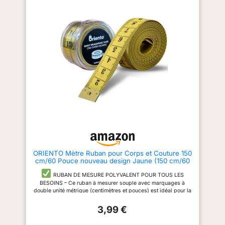
nylon antireflets, le revêtement
dispose d’un système de
TYLON. Ce revêtement offre une
blocage pour prendre les
meilleure visibilité et préserve
mesures, le système peut être
les graduations pour une durée
désactivé pour que le ruban
de vie 1,5 fois plus longue
s’enroule aussitôt dans le boitier
CONFORT D'UTILISATION : Le
Crochet 2 rivets pour une très
boitier du mètre possède un
bonne résistance à
revêtement en caoutchouc
l'arrachement - position du zéro
antidérapant antichocs qui offre
réel pour réaliser des mesures
une meilleure adhérence pour
précises en intérieur et extérieur
une prise en main optimale lors
- Précision de classe II Confort
des manipulations et une
d’utilisation : le boitier possède
meilleure résistance en cas de
un revêtement en caoutchouc
chute AGRAFE : Elle permet de
antidérapant antichocs qui offre
porter le mètre ruban à la
une meilleure adhérence pour
ceinture pour un encombrement
une prise en main optimale lors
minimum et vous libérer les
des manipulations et une
mains
meilleure résistance en cas de
chute Agrafe : elle permet de
porter le mètre ruban à la
ORIENTO Mètre Ruban pour Corps et Couture 150
ceinture pour un encombrement
cm/60 Pouce nouveau design Jaune (150 cm/60
minimum et vous libérer les
inch)
mains
RUBAN DE MESURE POLYVALENT POUR TOUS LES
BESOINS – Ce ruban à mesurer souple avec marquages à
double unité métrique (centimètres et pouces) est idéal pour la
couture, les mesures corporelles et le suivi de la perte de
3,99 €
poids.
DURABLE ET SOUPLE – Conçu dans un matériau
doux de qualité, ce mètre couture ne s'étire pas et ne se
déforme pas. Parfait pour mesurer les surfaces incurvées ou