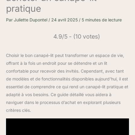
pratique
Par
Juliette Dupontel
/
24 avril 2025
/
5 minutes de lecture
4.9/5 - (10 votes)
Choisir le bon canapé-lit peut transformer un espace de vie,
offrant à la fois un endroit pour se détendre et un lit
confortable pour recevoir des invités. Cependant, avec tant
de modèles et de fonctionnalités disponibles aujourd’hui, il est
essentiel de comprendre ce qui rend un canapé-lit pratique et
adapté à vos besoins. Ce guide détaillé vous aidera à
naviguer dans le processus d’achat en explorant plusieurs
critères clés.