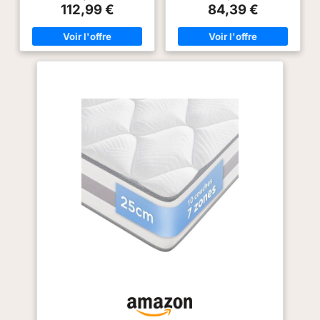
pression et offre une sensation
Mousse mémoire .Aération par
112,99 €
84,39 €
de confort durable et équilibrée
bandes 3D tout le tour du
REPOS SANS INTERRUPTIONS :
matelas. Il épouse les formes
Les ressorts ensachés
de votre corps et répartit de
empêchent le transfert de
façon uniforme la pression pour
mouvement d’un partenaire et
vous faire profiter d’une grande
épousent la forme de votre
sensation de confort, quelle que
corps, avec un soutien jusqu’à
soit votre posture de sommeil.
110 kg pour les matelas une
Matelas 22 cm d'Epaisseur
personne et 230 kg pour les
totale distribué en différentes
matelas deux personnes
couches pour obtenir une
MATÉRIAUX DE QUALITÉ
meilleure composition et qualité.
SUPÉRIEURE : Combinant 1 cm
Matelas réversible à deux faces
de mousse haute densité
entièrement utilisables.Entretien
durable et 19 cm de ressorts
facile et Respirant : La housse
ensachés, ainsi qu'une housse
en tissu tricoté a un meilleur
grise et blanche douce et
toucher, permet au matelas de
respirante avec un magnifique
«respirer», évacuer la chaleur et
matelassage, ce matelas est
absorbe l’humidité. Anti-
aussi beau qu'il est agréable à
acarien, anti-bactérien, anti-
utiliser. INSTALLATION SIMPLE :
moisissure, hypoallergénique
Expédiés comprimés et roulés
Certifications et Normes pour
dans une boîte pratique, les
garantir la qualité du matelas et
matelas à ressort et mémoire de
des matériaux utilisés dans sa
forme se déploient facilement et
fabrication, nous proposons un
reprennent leur forme complète
matelas certifié et réglementé
en 72 heures après ouverture
dans les réglementations plus
SÉRÉNITÉ GARANTIE : Tous les
importantes de l'industrie
matelas Zinus bénéficient d’une
textile, offrant qualité et
garantie limitée de 10 ans
sécurité: Certificat Oeko-tex