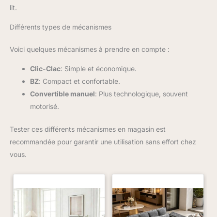
d'une housse intégrée à trois couches et de 10 couches de
lit.
matériaux de haute qualité, assurant une expérience de
sommeil confortable IMPORTANT: Veuillez vérifier les
dimensions du matelas avant de l’ouvrir. Mesurez votre cadre
Différents types de mécanismes
de lit et vérifiez qu’il correspond aux dimensions indiquées sur
ce carton
Voici quelques mécanismes à prendre en compte :
Clic-Clac
: Simple et économique.
BZ
: Compact et confortable.
Convertible manuel
: Plus technologique, souvent
motorisé.
Tester ces différents mécanismes en magasin est
recommandée pour garantir une utilisation sans effort chez
vous.