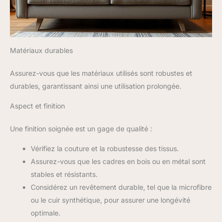
chez vous. Son montage ne nécessite généralement aucun outil
améliorer son élasticité et son
ni instructions complexes : il vous suffit de le déballer, de le
éclat. Vous profiterez alors d'un
dérouler et de le laisser reprendre sa forme initiale
confort absolu ! Attention : Ce
naturellement, un processus qui peut prendre entre 24 et 72
canapé d'angle nuage est livré
heures. Cette approche vise à faire gagner du temps et des
en deux colis séparés qui
efforts, ce qui en fait une solution d'ameublement simple,
peuvent arriver à des dates
idéale pour les personnes ayant un mode de vie actif.
différentes.
Matériaux durables
Assurez-vous que les matériaux utilisés sont robustes et
durables, garantissant ainsi une utilisation prolongée.
Aspect et finition
Une finition soignée est un gage de qualité :
Vérifiez la couture et la robustesse des tissus.
Assurez-vous que les cadres en bois ou en métal sont
stables et résistants.
Considérez un revêtement durable, tel que la microfibre
ou le cuir synthétique, pour assurer une longévité
optimale.