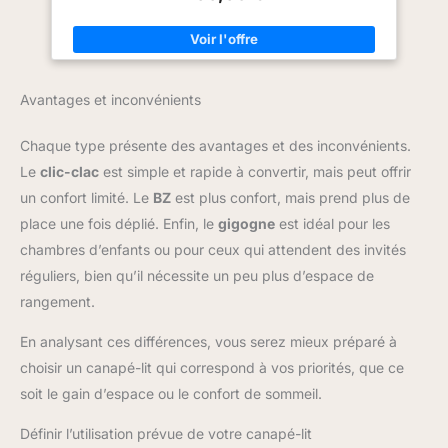
canapé-lit est divisé en deux
dossier carré unique pour exprimer votre style : Le design
colis qui peuvent ne pas être
soigné du dossier carré, orné de motifs raffinés, allie
livrés en même temps, veuillez
simplicité et modernité. Il met en valeur votre goût distinctif et
patienter.
transforme ce canapé-lit en la pièce maîtresse de votre salon,
rehaussant le style de votre espace de vie. Design convertible
astucieux et adaptable : Grâce à un mécanisme ingénieux, ce
Avantages et inconvénients
canapé se transforme facilement en un lit à 180 degrés d'un
simple mouvement. Idéal tant pour un moment de relaxation
quotidienne que pour accueillir des invités ponctuels, il assure
Chaque type présente des avantages et des inconvénients.
la flexibilité et la polyvalence de votre espace intérieur.
Praticité avec un système de double tiroirs : Doté de deux
Le
clic-clac
est simple et rapide à convertir, mais peut offrir
tiroirs spacieux intégrés au bas du canapé, ce modèle offre
une solution de rangement pratique. Rangez vos affaires
un confort limité. Le
BZ
est plus confort, mais prend plus de
aisément tout en gardant votre maison ordonnée et
impeccablement organisée, simplifiant ainsi votre quotidien.
place une fois déplié. Enfin, le
gigogne
est idéal pour les
Une pièce centrale pour tout intérieur moderne : Offrant une
chambres d’enfants ou pour ceux qui attendent des invités
esthétique attrayante et une fonctionnalité exceptionnelle, ce
canapé-lit est conçu pour compléter et renforcer tout décor
réguliers, bien qu’il nécessite un peu plus d’espace de
contemporain. Sa polyvalence et son design intelligent en font
un atout incontournable pour les foyers qui recherchent à la
rangement.
fois beauté et praticité.
En analysant ces différences, vous serez mieux préparé à
choisir un canapé-lit qui correspond à vos priorités, que ce
soit le gain d’espace ou le confort de sommeil.
Définir l’utilisation prévue de votre canapé-lit