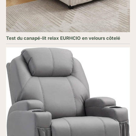
Test du canapé-lit relax EURHCIO en velours côtelé