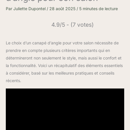
Par
Juliette Dupontel
/
28 août 2025
/
5 minutes de lecture
4.9/5 - (7 votes)
Le choix d’un canapé d’angle pour votre salon nécessite de
prendre en compte plusieurs critères importants qui en
détermineront non seulement le style, mais aussi le confort et
la fonctionnalité. Voici un récapitulatif des éléments essentiels
à considérer, basé sur les meilleures pratiques et conseils
récents.