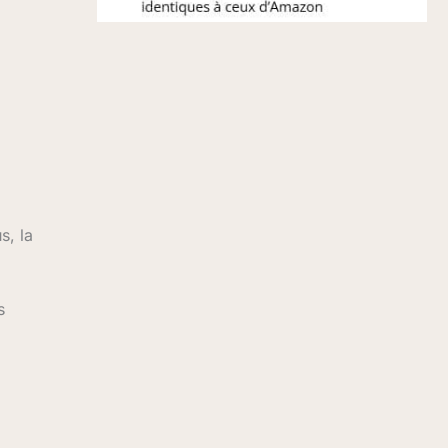
s, la
s