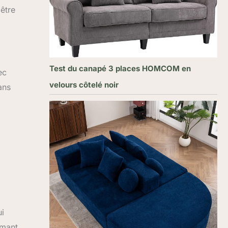
être
Test du canapé 3 places HOMCOM en
ec
velours côtelé noir
ans
ui
rmant