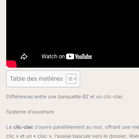
Table des matières
Différences entre une banquette BZ et un clic-clac
Système d’ouverture
Le
clic-clac
s’ouvre parallèlement au mur, offrant une mé
clic » et un « clac », l’assise bascule vers le dossier, l