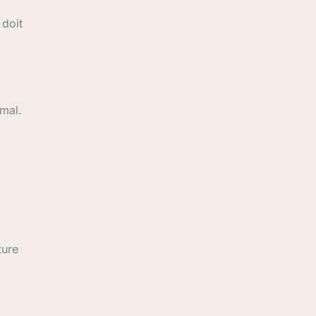
 doit
imal.
ture