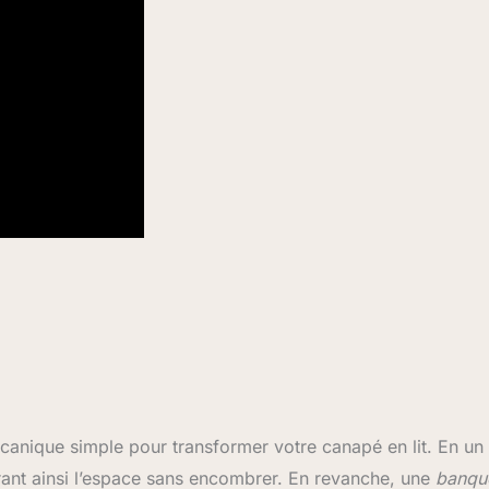
canique simple pour transformer votre canapé en lit. En un
ibérant ainsi l’espace sans encombrer. En revanche, une
banqu