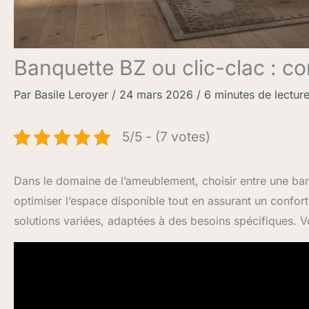
Banquette BZ ou clic-clac : c
Par
Basile Leroyer
/
24 mars 2026
/
6 minutes de lectur
5/5 - (7 votes)
Dans le domaine de l’ameublement, choisir entre une banq
optimiser l’espace disponible tout en assurant un confor
solutions variées, adaptées à des besoins spécifiques. V