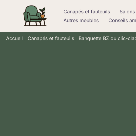
Aller
Canapés et fauteuils
Salons 
au
Autres meubles
Conseils a
contenu
Accueil
Canapés et fauteuils
Banquette BZ ou clic-cla